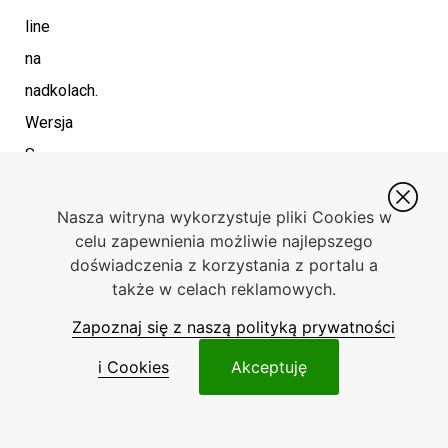
line
na
nadkolach.
Wersja
S-
line
Nasza witryna wykorzystuje pliki Cookies w
jest
celu zapewnienia możliwie najlepszego
idealna
doświadczenia z korzystania z portalu a
dla
także w celach reklamowych.
osób,
Zapoznaj się z naszą polityką prywatności
które
i Cookies
Akceptuję
chcą
połączyć
komfort