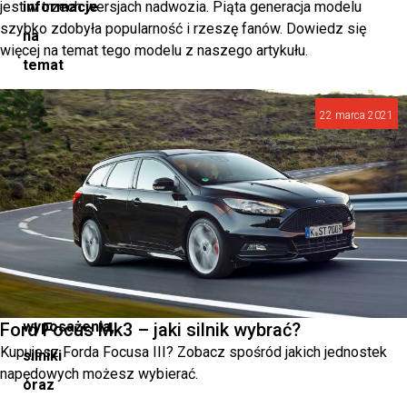
jest w trzech wersjach nadwozia. Piąta generacja modelu
informacje
szybko zdobyła popularność i rzeszę fanów. Dowiedz się
na
więcej na temat tego modelu z naszego artykułu.
temat
tego
22 marca 2021
modelu,
omawiając
jego
dane
techniczne,
dostępne
wersje
wyposażenia,
Ford Focus Mk3 – jaki silnik wybrać?
Kupujesz Forda Focusa III? Zobacz spośród jakich jednostek
silniki
napędowych możesz wybierać.
oraz