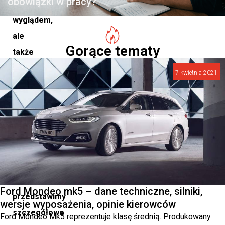
obowiązki w pracy?
atrakcyjnym
wyglądem,
ale
Gorące tematy
także
znakomitymi
7 kwietnia 2021
osiągami
oraz
bogatym
wyposażeniem.
W
niniejszym
artykule
Ford Mondeo mk5 – dane techniczne, silniki,
przedstawimy
wersje wyposażenia, opinie kierowców
szczegółowe
Ford Mondeo Mk5 reprezentuje klasę średnią. Produkowany