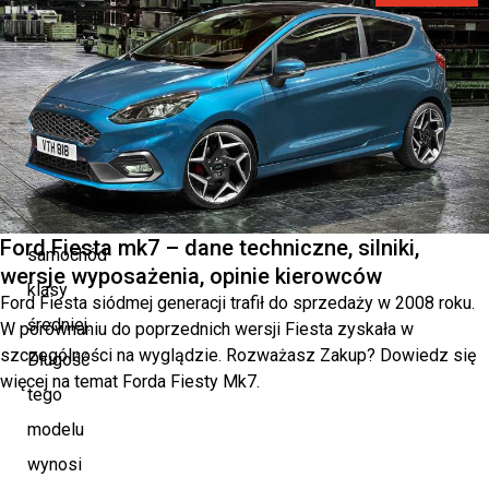
na
rynek
w
2004
roku,
to
kompaktowy
Ford Fiesta mk7 – dane techniczne, silniki,
samochód
wersje wyposażenia, opinie kierowców
klasy
Ford Fiesta siódmej generacji trafił do sprzedaży w 2008 roku.
średniej.
W porównaniu do poprzednich wersji Fiesta zyskała w
szczególności na wyglądzie. Rozważasz Zakup? Dowiedz się
Długość
więcej na temat Forda Fiesty Mk7.
tego
modelu
wynosi