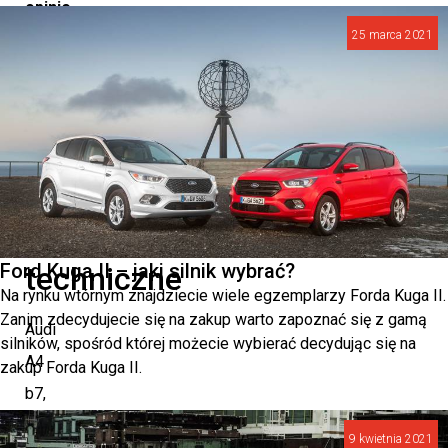
opinie
25 marca 2021
kierowców.
Audi
A4
b7
–
dane
Ford Kuga II – jaki silnik wybrać?
techniczne
Na rynku wtórnym znajdziecie wiele egzemplarzy Forda Kuga II.
Zanim zdecydujecie się na zakup warto zapoznać się z gamą
Audi
silników, spośród której możecie wybierać decydując się na
A4
zakup Forda Kuga II.
b7,
wprowadzone
9 kwietnia 2021