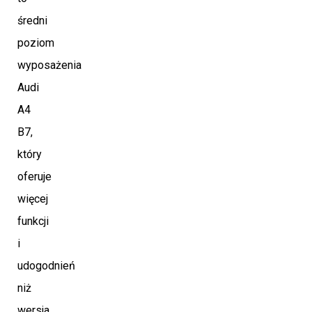
średni
poziom
wyposażenia
Audi
A4
B7,
który
oferuje
więcej
funkcji
i
udogodnień
niż
wersja