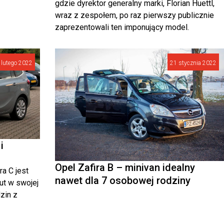
gdzie dyrektor generalny marki, Florian Huettl,
wraz z zespołem, po raz pierwszy publicznie
zaprezentowali ten imponujący model.
 lutego 2022
21 stycznia 2022
i
Opel Zafira B – minivan idealny
a C jest
nawet dla 7 osobowej rodziny
ut w swojej
dzin z