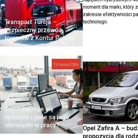
moment dla marki, który 
zakresie efektywności pa
Transport Turcja –
technologii.
bezpieczny przewóz
towarów z Kontur Polska
19 marca 2026
Czym zajmuje się
spedytor i jakie są jego
obowiązki w pracy?
Opel Zafira A – bu
propozycja dla rodz