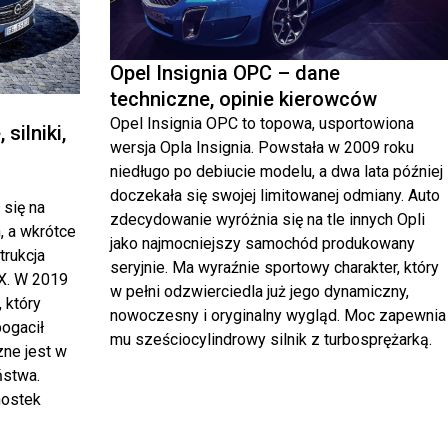
Opel Insignia OPC – dane
techniczne, opinie kierowców
Opel Insignia OPC to topowa, usportowiona
silniki,
wersja Opla Insignia. Powstała w 2009 roku
niedługo po debiucie modelu, a dwa lata później
doczekała się swojej limitowanej odmiany. Auto
 się na
zdecydowanie wyróżnia się na tle innych Opli
, a wkrótce
jako najmocniejszy samochód produkowany
trukcja
seryjnie. Ma wyraźnie sportowy charakter, który
XX. W 2019
w pełni odzwierciedla już jego dynamiczny,
 który
nowoczesny i oryginalny wygląd. Moc zapewnia
bogacił
mu sześciocylindrowy silnik z turbosprężarką.
ne jest w
ństwa.
nostek