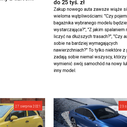
do 25 tyś. zł
Zakup nowego auta zawsze wiąże si
wieloma wątpliwościami. "Czy poje
bagażnika wybranego modelu będzi
wystarczająca?", "Z jakim spalaniem
liczyć na dłuższych trasach?", "Czy a
sobie na bardziej wymagających
nawierzchniach?" To tylko niektóre z 
zadają sobie niemal wszyscy, którzy
wymienić swój samochód na nowy lu
inny model.
27 sierpnia 2021
23 s