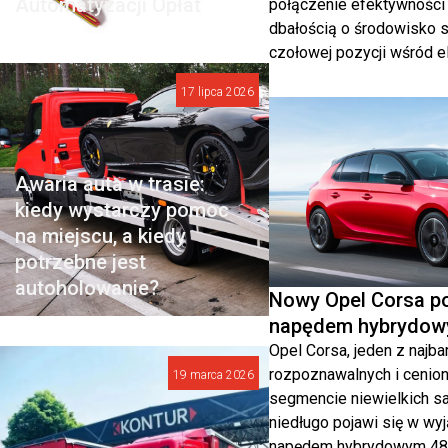
Automatyzacji Opłat
połączenie efektywności
dbałością o środowisko s
czołowej pozycji wśród e
17 lipca 2026
Awaria auta w trasie:
kiedy wystarczy pomoc
na miejscu, a kiedy
potrzebne jest
autoholowanie?
Nowy Opel Corsa po
napędem hybrydow
Opel Corsa, jeden z najba
rozpoznawalnych i cenio
19 marca 2026
segmencie niewielkich s
niedługo pojawi się w wyj
napędem hybrydowym 48