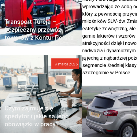
wprowadzając ze sobą od
który z pewnością przyc
Transport Turcja –
miłośników SUV-ów. Zmian
estetykę zewnętrzną, ale
bezpieczny przewóz
gamie lakierów i wzorów 
towarów z Kontur Polska
atrakcyjności dzięki now
nadwozia i dynamicznym 
ją jedną z najbardziej po
19 marca 2026
segmencie średniej klasy
szczególnie w Polsce.
Czym zajmuje się
spedytor i jakie są jego
obowiązki w pracy?