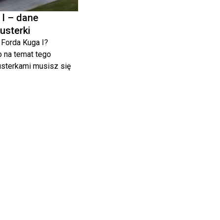
I – dane
 usterki
Forda Kuga I?
 na temat tego
usterkami musisz się