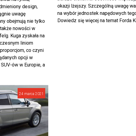
okazji lżejszy. Szczególną uwagę wa
mieniony design,
na wybór jednostek napędowych teg
iągnie uwagę
Dowiedz się więcej na temat Forda 
y obejmują nie tylko
 także nowości w
felg. Kuga zyskała na
oczesnym liniom
proporcjom, co czyni
żądanych opcji w
 SUV-ów w Europie, a
24 marca 2021