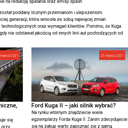
e na redukcję spalania oraz emisji spalin.
n został poddany licznym przemianom i ulepszeniom.
iej generacji, która wniosła ze sobą najwięcej zmian
ń technologicznych oraz wymagań klientów. Pomimo, że Kuga
dy nie odstawał jakością od innych linii aut pochodzących od
 marca 2021
25 marca 2021
niczne,
Ford Kuga II – jaki silnik wybrać?
Na rynku wtórnym znajdziecie wiele
egzemplarzy Forda Kuga II. Zanim zdecydujecie
uje się
się na zakup warto zapoznać się z gamą
, przy