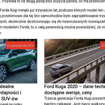
 Pozwala to na długą jazdę bez zużycia paliwa, co ma przełożeni
 Forda Kugi minęło już trzynaście lat, podczas których model te
 przełomowe dla tej linii samochodów było zaprojektowanie trzec
lnych, skutecznie dostosowując się do nowoczesnych rozwiąza
zym modelem Forda, to z całą pewnością można powiedzieć, że nig
.
22 października 2024
29
Idealne
Ford Kuga 2020 – dane tech
ydajności i
dostępne wersje, ceny
e SUV-ów
Trzecia generacja Forda Kugi prezent
bardzo ciekawie. Jest nieco większy
ował na rynku,