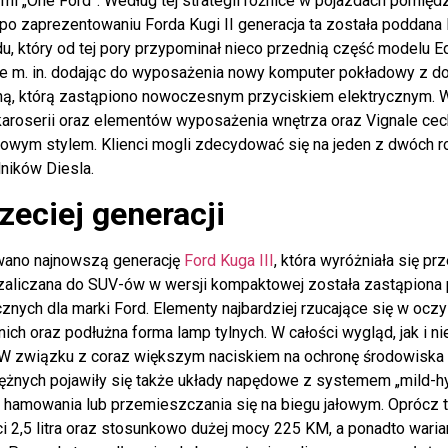
mi „One Ford”. Według tej strategii różnice w pojazdach pomię
 po zaprezentowaniu Forda Kugi II generacja ta została poddan
, który od tej pory przypominał nieco przednią część modelu E
ze m. in. dodając do wyposażenia nowy komputer pokładowy z 
ą, którą zastąpiono nowoczesnym przyciskiem elektrycznym. W w
aroserii oraz elementów wyposażenia wnętrza oraz Vignale cec
wym stylem. Klienci mogli zdecydować się na jeden z dwóch ro
ilników Diesla.
zeciej generacji
wano najnowszą generację
Ford Kuga III
, która wyróżniała się 
 zaliczana do SUV-ów w wersji kompaktowej została zastąpiona
znych dla marki Ford. Elementy najbardziej rzucające się w oczy
nich oraz podłużna forma lamp tylnych. W całości wygląd, jak i 
W związku z coraz większym naciskiem na ochronę środowiska 
nych pojawiły się także układy napędowe z systemem „mild-hybr
s hamowania lub przemieszczania się na biegu jałowym. Oprócz 
2,5 litra oraz stosunkowo dużej mocy 225 KM, a ponadto wariant