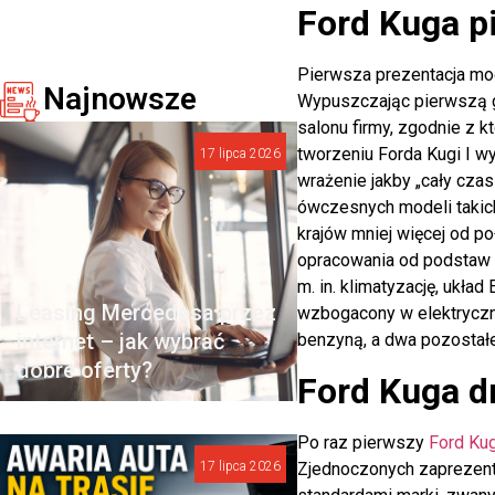
Ford Kuga p
Pierwsza prezentacja m
Najnowsze
Wypuszczając pierwszą g
salonu firmy, zgodnie z 
tworzeniu Forda Kugi I w
17 lipca 2026
wrażenie jakby „cały cza
ówczesnych modeli takich
krajów mniej więcej od p
opracowania od podstaw 
m. in. klimatyzację, ukła
Leasing Mercedesa przez
wzbogacony w elektryczne
internet – jak wybrać
benzyną, a dwa pozostał
dobre oferty?
Ford Kuga dr
Po raz pierwszy
Ford Kug
Zjednoczonych zaprezento
17 lipca 2026