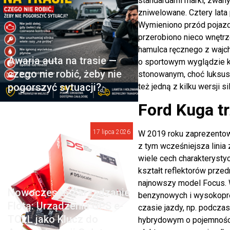
standardami marki, zwany
zniwelowane. Cztery lata
Wymieniono przód pojazdu
przerobiono nieco wnętr
hamulca ręcznego z wajch
Awaria auta na trasie —
o sportowym wyglądzie k
czego nie robić, żeby nie
stonowanym, choć luksuso
pogorszyć sytuacji?
też jedną z kilku wersji s
Ford Kuga tr
17 lipca 2026
W 2019 roku zaprezento
z tym wcześniejsza linia
wiele cech charakterystyc
kształt reflektorów przed
najnowszy model Focus. 
Nowoczesne Zarządzanie
benzynowych i wysokopręż
Flotą: Urządzenia GPS e-
czasie jazdy, np. podcza
TOLL jako Klucz do
hybrydowym o pojemności 