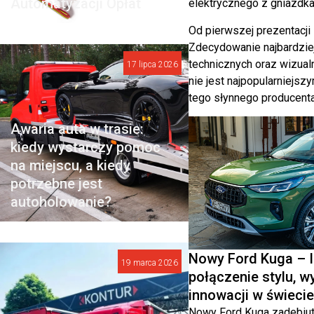
Automatyzacji Opłat
elektrycznego z gniazdka.
Od pierwszej prezentacji
Zdecydowanie najbardziej
technicznych oraz wizua
17 lipca 2026
nie jest najpopularniejs
tego słynnego producenta
Awaria auta w trasie:
kiedy wystarczy pomoc
na miejscu, a kiedy
potrzebne jest
autoholowanie?
Nowy Ford Kuga – 
19 marca 2026
połączenie stylu, w
innowacji w świeci
Nowy Ford Kuga zadebiut