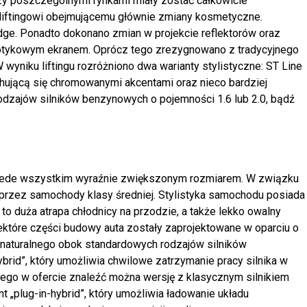
dzy poszczególnymi rynkami miały zostać całkowicie
a liftingowi obejmującemu głównie zmiany kosmetyczne.
dge. Ponadto dokonano zmian w projekcie reflektorów oraz
dotykowym ekranem. Oprócz tego zrezygnowano z tradycyjnego
yniku liftingu rozróżniono dwa warianty stylistyczne: ST Line
hującą się chromowanymi akcentami oraz nieco bardziej
dzajów silników benzynowych o pojemności 1.6 lub 2.0, bądź
przede wszystkim wyraźnie zwiększonym rozmiarem. W związku
 przez samochody klasy średniej. Stylistyka samochodu posiada
 to duża atrapa chłodnicy na przodzie, a także lekko owalny
niektóre części budowy auta zostały zaprojektowane w oparciu o
naturalnego obok standardowych rodzajów silników
id”, który umożliwia chwilowe zatrzymanie pracy silnika w
tego w ofercie znaleźć można wersję z klasycznym silnikiem
 „plug-in-hybrid”, który umożliwia ładowanie układu