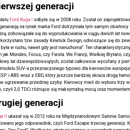
ierwszej generacji
odelu
Ford Kuga I
odbyła się w 2008 roku. Został on zaprojektowa
enerację na rynek marka Ford dotrzymała tym samym obietnicy 
którą zobowiązała się do wyprodukowania w ciągu dwóch lat now
ykorzystano tzw. zasady Kinetick Design, odnoszące się do zew
s była w ruchu, nawet gdy jest nieruchoma”. Ten charakterystyc
 jak Mondeo, Focus, czy Fiesta. We Francji, Wielkiej Brytanii, 
ołowy lat dziewięćdziesiątych, został całkowicie wycofany z pi
modelu SUV-a przeznaczonego typowo dla kierowców europejski
d ESP i ABS wraz z EBD, który jeszcze bardziej skraca drogę ham
 ogrzewanie przedniej szyby. Kierowcy mieli do wyboru trzy war
e, czyli 2,0 TDCi różniące się maksymalną mocą oraz momentem
ugiej generacji
a II
ukazał się w 2012 roku na Międzynarodowym Salonie Samo
wano jego odpowiednik, czyli Ford Escape trzeciej generacji. K