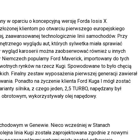
ny w oparciu o koncepcyjną wersję Forda Iosis X.
złożonej klientom po otwarciu pierwszego europejskiego
ej, zaawansowanej technologicznie linii samochodów. Przy
nętrznego wyglądu aut, których sylwetka miała sprawiać
zny wygląd karoserii można zaobserwować również u innych
czy Niemczech popularny Ford Maverick, importowany do tych
erwotnych rynków na rzecz Kugi. Spowodowane to było chęcią
ch. Finalny zestaw wyposażenia pierwszej generacji zawierał
owania. Ponadto na życzenie klienta Ford Kuga I mógł zostać
ianty silnika, z czego jeden, 2,5 TURBO, napędzany był
 obrotowym, wykorzystywały olej napędowy.
chodowym w Genewie. Nieco wcześniej w Stanach
olejna linia Kugi została zaprojektowana zgodnie z nowymi