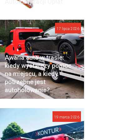
Automatyzacji Opłat
17 lipca 2026
Awaria auta w trasie:
kiedy wystarczy pomoc
na miejscu, a kiedy
potrzebne jest
autoholowanie?
19 marca 2026