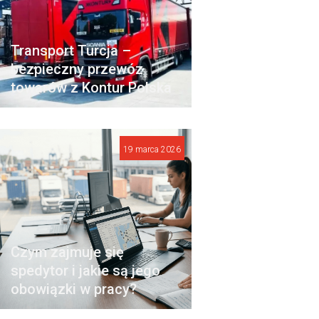
Transport Turcja –
bezpieczny przewóz
towarów z Kontur Polska
19 marca 2026
Czym zajmuje się
spedytor i jakie są jego
obowiązki w pracy?