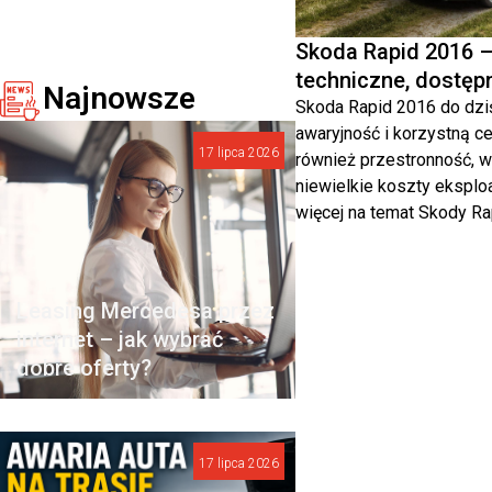
Skoda Rapid 2016 
techniczne, dostęp
Najnowsze
Skoda Rapid 2016 do dziś
awaryjność i korzystną cen
17 lipca 2026
również przestronność, w
niewielkie koszty eksploa
więcej na temat Skody Ra
Leasing Mercedesa przez
internet – jak wybrać
dobre oferty?
17 lipca 2026