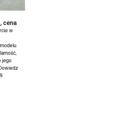
, cena
rcie w
 modelu.
arność,
e jego
 Dowiedz
9.