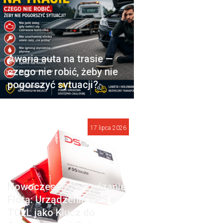
Awaria auta na trasie —
czego nie robić, żeby nie
pogorszyć sytuacji?
17 lipca 2026
Nowoczesne Zarządzanie
Flotą: Urządzenia GPS e-
TOLL jako Klucz do