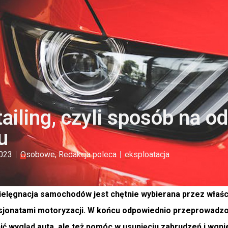
tailing, czyli sposób na 
u
2023
Osobowe
,
Redakcja poleca
eksploatacja
ielęgnacja samochodów jest chętnie wybierana przez właści
jonatami motoryzacji. W końcu odpowiednio przeprowadzon
ić wygląd auta, ale też pomóc w usunięciu zabrudzeń i wgni