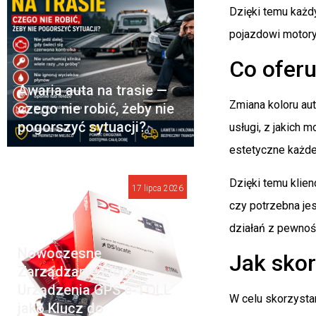
Dzięki temu każd
pojazdowi motory
Co ofer
Awaria auta na trasie —
Zmiana koloru aut
czego nie robić, żeby nie
pogorszyć sytuacji?
usługi, z jakich
estetyczne każd
Dzięki temu klien
17 lipca 2026
czy potrzebna jes
działań z pewno
Nowoczesne
Jak skor
Zarządzanie Flotą:
Urządzenia GPS e-TOLL
W celu skorzysta
jako Klucz do