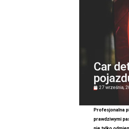
Car de
pojazd
27 września, 
Profesjonalna p
prawdziwymi pas
nie tylko odmien