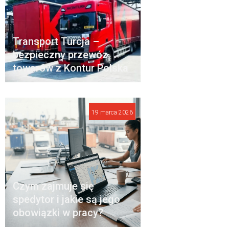
Transport Turcja –
bezpieczny przewóz
towarów z Kontur Polska
19 marca 2026
Czym zajmuje się
spedytor i jakie są jego
obowiązki w pracy?