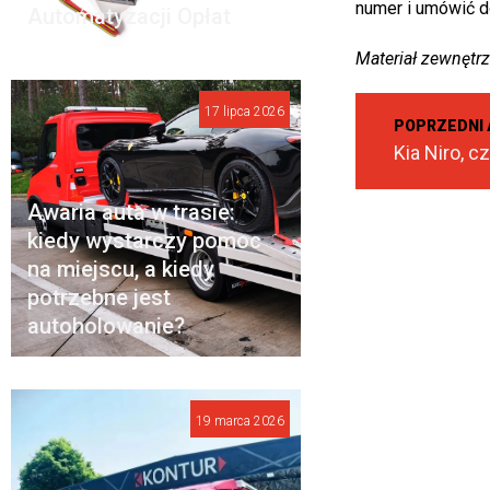
numer i umówić d
Automatyzacji Opłat
Materiał zewnętr
17 lipca 2026
POPRZEDNI 
Awaria auta w trasie:
kiedy wystarczy pomoc
na miejscu, a kiedy
potrzebne jest
autoholowanie?
19 marca 2026