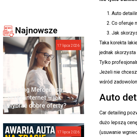
Auto detail
Co oferuje
Najnowsze
Jak skorzys
Taka korekta lak
17 lipca 2026
jednak skorzysta
Tylko profesjona
Jeżeli nie chcesz
wśród zadowolon
Leasing Mercedesa
Auto det
przez internet – jak
wybrać dobre oferty?
Car detailing po
dużo lepszą cenę
(usuwanie wgniec
17 lipca 2026