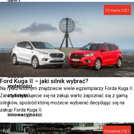
II
25 marca 2021
do
rodziny
Hiluxa
podniosło
poprzeczkę
w
kwestii
Ford Kuga II – jaki silnik wybrać?
wydajności,
Na rynku wtórnym znajdziecie wiele egzemplarzy Forda Kuga II.
Zanim zdecydujecie się na zakup warto zapoznać się z gamą
stylistyki
silników, spośród której możecie wybierać decydując się na
i
zakup Forda Kuga II.
innowacyjności.
Renesans
9 kwietnia 2021