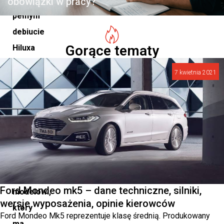
obowiązki w pracy?
pełnym
debiucie
Gorące tematy
Hiluxa
GR
7 kwietnia 2021
Sport
II,
świat
miał
okazję
przyjrzeć
się
Ford Mondeo mk5 – dane techniczne, silniki,
modelowi,
wersje wyposażenia, opinie kierowców
który
Ford Mondeo Mk5 reprezentuje klasę średnią. Produkowany
ma