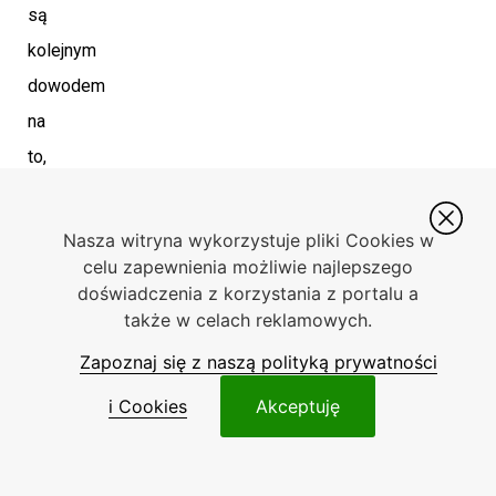
są
kolejnym
dowodem
na
to,
że
Toyota
Nasza witryna wykorzystuje pliki Cookies w
postawiła
celu zapewnienia możliwie najlepszego
doświadczenia z korzystania z portalu a
na
także w celach reklamowych.
innowacyjność.
Zapoznaj się z naszą polityką prywatności
Tradycja
i Cookies
Akceptuję
i
nowoczesność