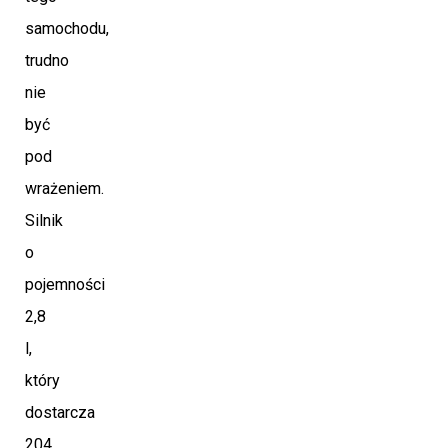
samochodu,
trudno
nie
być
pod
wrażeniem.
Silnik
o
pojemności
2,8
l,
który
dostarcza
204