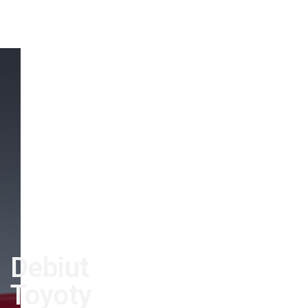
Debiut
Toyoty