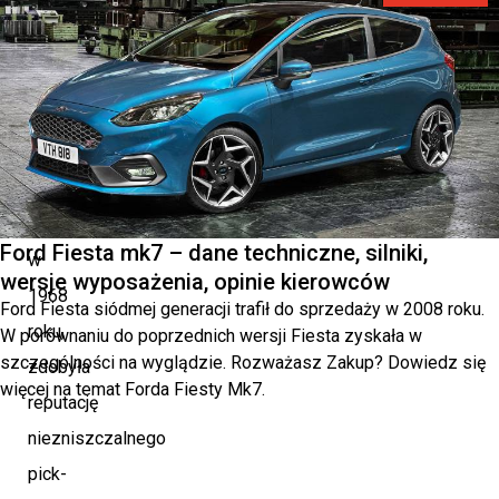
ikony
Toyota
Hilux,
od
swojego
debiutu
Ford Fiesta mk7 – dane techniczne, silniki,
w
wersje wyposażenia, opinie kierowców
1968
Ford Fiesta siódmej generacji trafił do sprzedaży w 2008 roku.
roku,
W porównaniu do poprzednich wersji Fiesta zyskała w
szczególności na wyglądzie. Rozważasz Zakup? Dowiedz się
zdobyła
więcej na temat Forda Fiesty Mk7.
reputację
niezniszczalnego
pick-