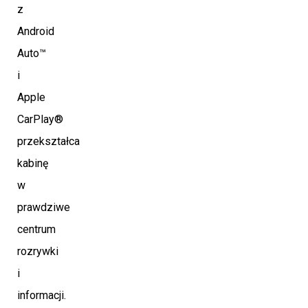
z
Android
Auto™
i
Apple
CarPlay®
przekształca
kabinę
w
prawdziwe
centrum
rozrywki
i
informacji.