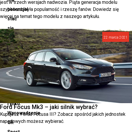
jest w trzech wersjach nadwozia. Piąta generacja modelu
szybko zdobyła popularność i rzeszę fanów. Dowiedz się
potencjał
więcej na temat tego modelu z naszego artykułu.
stać
się
jednym
22 marca 2021
z
najbardziej
pożądanych
pick-
upów
na
rynku.
Ford Focus Mk3 – jaki silnik wybrać?
Wprowadzenie
Kupujesz Forda Focusa III? Zobacz spośród jakich jednostek
napędowych możesz wybierać.
GR
Sport