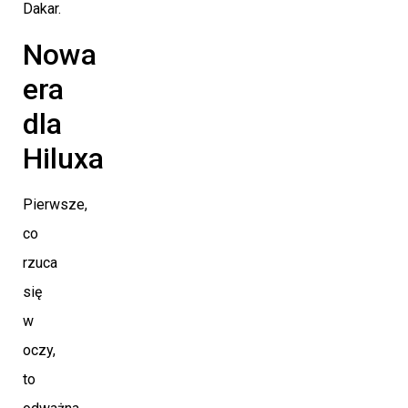
Dakar.
Nowa
era
dla
Hiluxa
Pierwsze,
co
rzuca
się
w
oczy,
to