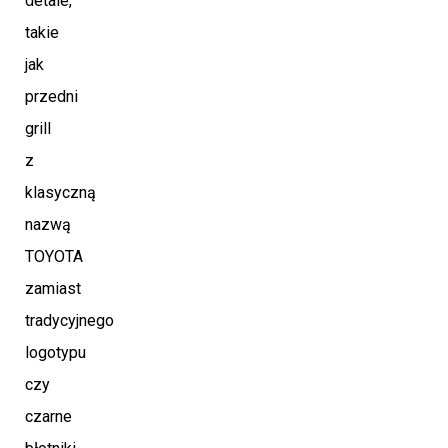
detale,
takie
jak
przedni
grill
z
klasyczną
nazwą
TOYOTA
zamiast
tradycyjnego
logotypu
czy
czarne