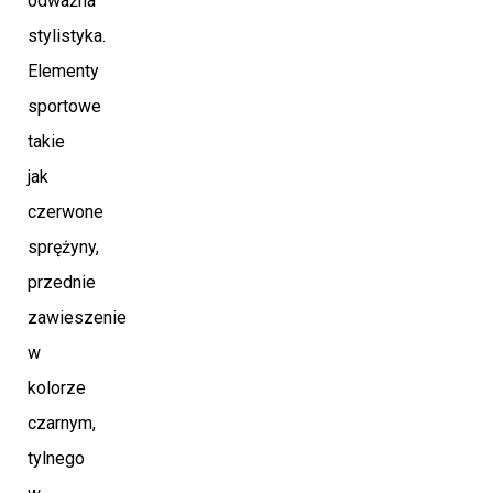
odważna
stylistyka.
Elementy
sportowe
takie
jak
czerwone
sprężyny,
przednie
zawieszenie
w
kolorze
czarnym,
tylnego