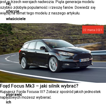
jest w trzech wersjach nadwozia. Piąta generacja modelu
tej
szybko zdobyła popularność i rzeszę fanów. Dowiedz się
ofercie
więcej na temat tego modelu z naszego artykułu.
właściciele
pojazdów
22 marca 2021
Forda
mogą
nadać
swoim
samochodom
unikalny
charakter
Ford Focus Mk3 – jaki silnik wybrać?
i
Kupujesz Forda Focusa III? Zobacz spośród jakich jednostek
poprawić
napędowych możesz wybierać.
ich