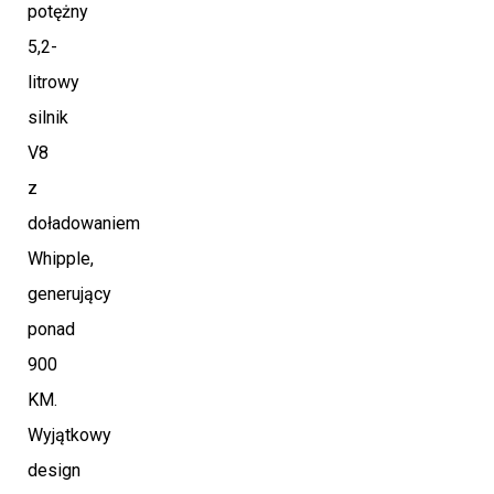
potężny
5,2-
litrowy
silnik
V8
z
doładowaniem
Whipple,
generujący
ponad
900
KM.
Wyjątkowy
design