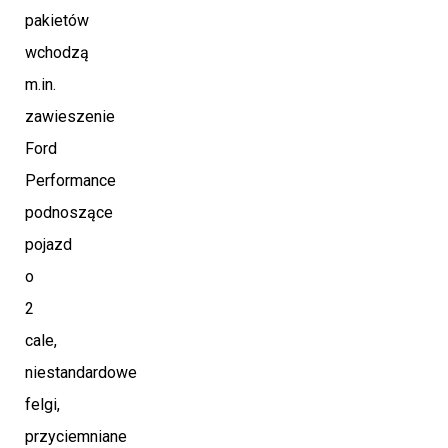
pakietów
wchodzą
m.in.
zawieszenie
Ford
Performance
podnoszące
pojazd
o
2
cale,
niestandardowe
felgi,
przyciemniane