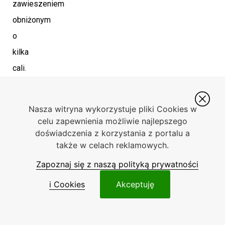
zawieszeniem
obniżonym
o
kilka
cali.
Z
kolei
Nasza witryna wykorzystuje pliki Cookies w
F-
celu zapewnienia możliwie najlepszego
150
doświadczenia z korzystania z portalu a
także w celach reklamowych.
ORV
Zapoznaj się z naszą polityką prywatności
to
propozycja
i Cookies
Akceptuję
dla
fanów