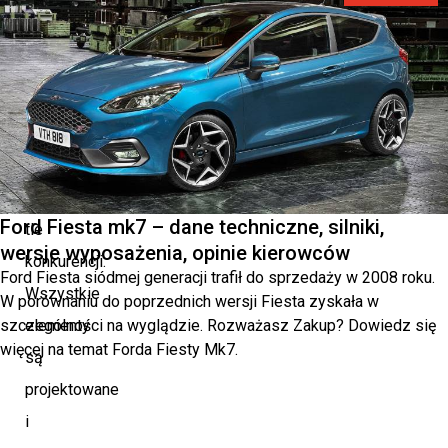
Ford
Custom
Garage
wyróżnia
się
na
Ford Fiesta mk7 – dane techniczne, silniki,
tle
wersje wyposażenia, opinie kierowców
konkurencji.
Ford Fiesta siódmej generacji trafił do sprzedaży w 2008 roku.
Wszystkie
W porównaniu do poprzednich wersji Fiesta zyskała w
szczególności na wyglądzie. Rozważasz Zakup? Dowiedz się
elementy
więcej na temat Forda Fiesty Mk7.
są
projektowane
i