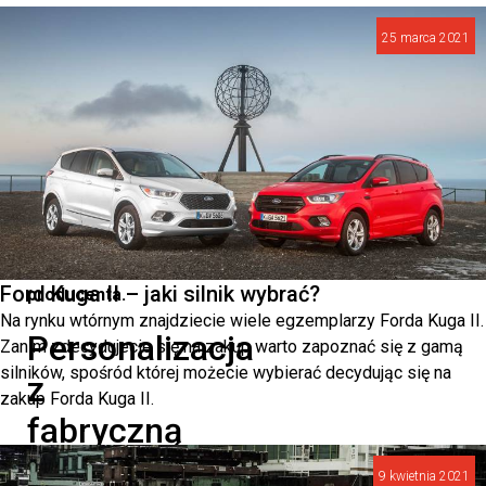
osiągi,
25 marca 2021
bez
kompromisów
w
zakresie
jakości
czy
gwarancji
Ford Kuga II – jaki silnik wybrać?
producenta.
Na rynku wtórnym znajdziecie wiele egzemplarzy Forda Kuga II.
Personalizacja
Zanim zdecydujecie się na zakup warto zapoznać się z gamą
silników, spośród której możecie wybierać decydując się na
z
zakup Forda Kuga II.
fabryczną
precyzją
9 kwietnia 2021