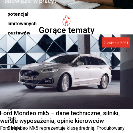
obowiązki w pracy?
ukazując
potencjał
limitowanych
Gorące tematy
zestawów
akcesoriów
7 kwietnia 2021
do
modeli
Bronco,
Bronco
Sport
i
F-
Ford Mondeo mk5 – dane techniczne, silniki,
150.
wersje wyposażenia, opinie kierowców
Ford Mondeo Mk5 reprezentuje klasę średnią. Produkowany
Dzięki