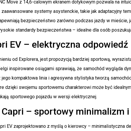
NC Move z 14,6-calowym ekranem dotykowym pozwala na intuicyjn
, zaawansowane systemy asystenckie, takie jak adaptacyjny te
pewniają bezpieczeństwo zarówno podczas jazdy w mieście, jak i 
wysokie standardy bezpieczeństwa – idealne dla osób poszuku
ri EV – elektryczna odpowiedź 
nieniu od Explorera, jest propozycją bardziej sportową, wyrazist
felgi inspirowane osiągami sprawiają, że samochód wygląda dyn
cz jego kompaktowa linia i agresywna stylistyka tworzą samoch
które dzięki swojemu sportowemu charakterowi może być idealn
kają sportowego pojazdu w wersji elektrycznej.
Capri – sportowy minimalizm i
pri EV zaprojektowano z myślą o kierowcy – minimalistyczna des