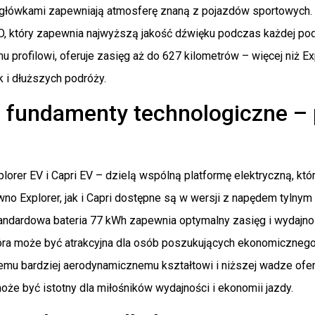
ówkami zapewniają atmosferę znaną z pojazdów sportowych. C
 który zapewnia najwyższą jakość dźwięku podczas każdej podró
 profilowi, oferuje zasięg aż do 627 kilometrów – więcej niż E
ak i dłuższych podróży.
 fundamenty technologiczne – p
lorer EV i Capri EV – dzielą wspólną platformę elektryczną, k
ówno Explorer, jak i Capri dostępne są w wersji z napędem tyl
ndardowa bateria 77 kWh zapewnia optymalny zasięg i wydajnoś
ra może być atrakcyjna dla osób poszukujących ekonomicznego 
jemu bardziej aerodynamicznemu kształtowi i niższej wadze ofer
oże być istotny dla miłośników wydajności i ekonomii jazdy.