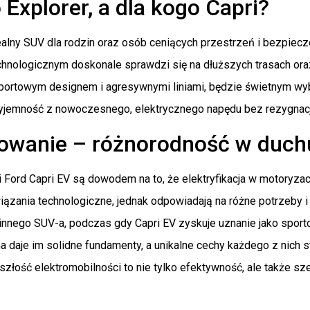
 Explorer, a dla kogo Capri?
dealny SUV dla rodzin oraz osób ceniących przestrzeń i bezpiec
hnologicznym doskonale sprawdzi się na dłuższych trasach or
 sportowym designem i agresywnymi liniami, będzie świetnym wy
yjemność z nowoczesnego, elektrycznego napędu bez rezygnacj
wanie – różnorodność w duchu 
i Ford Capri EV są dowodem na to, że elektryfikacja w motoryza
ązania technologiczne, jednak odpowiadają na różne potrzeby i p
nnego SUV-a, podczas gdy Capri EV zyskuje uznanie jako sporto
 daje im solidne fundamenty, a unikalne cechy każdego z nich s
szłość elektromobilności to nie tylko efektywność, ale także 