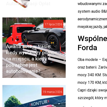
Automatyzacji Opłat
wbudowanymi zagł
system audio B&O,
aerodynamicznemu
17 lipca 2026
miejskiej jazdy, j
Wspólne
Forda
Awaria auta w trasie:
kiedy wystarczy pomoc
na miejscu, a kiedy
Oba modele – Exp
potrzebne jest
oraz baterii. Zar
autoholowanie?
mocy 340 KM. Sta
mocy 170 KM, któ
Capri dzięki swo
19 marca 2026
szczegół, który m