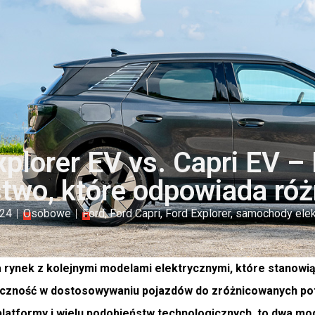
xplorer EV vs. Capri EV –
stwo, które odpowiada ró
024
Osobowe
Ford
,
Ford Capri
,
Ford Explorer
,
samochody elek
 rynek z kolejnymi modelami elektrycznymi, które stanowią 
czność w dostosowywaniu pojazdów do zróżnicowanych potrze
latformy i wielu podobieństw technologicznych, to dwa mo