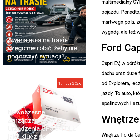
multimedialny SY
pojazdu. Ponadto
martwego pola, za
wygodę, ale też 
Awaria auta na trasie —
Ford Cap
czego nie robić, żeby nie
pogorszyć sytuacji?
Capri EV, w odróż
dachu oraz duże 
od Explorera, le
17 lipca 2026
jazdy. To auto, 
spalinowych i szu
Nowoczesne
Wnętrze 
Zarządzanie Flotą:
Urządzenia GPS e-TOLL
Wnętrze Forda Ca
jako Klucz do