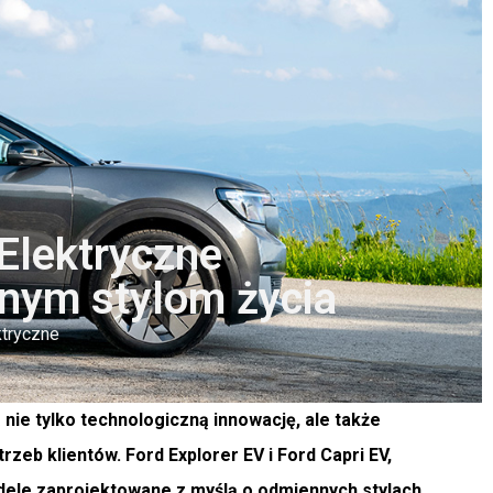
 Elektryczne
żnym stylom życia
tryczne
nie tylko technologiczną innowację, ale także
b klientów. Ford Explorer EV i Ford Capri EV,
dele zaprojektowane z myślą o odmiennych stylach