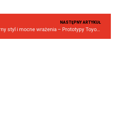
NASTĘPNY ARTYKUŁ
Legendarny styl i mocne wrażenia – Prototypy Toyoty na SEMA 2024