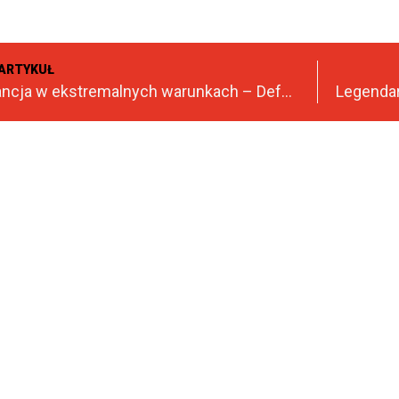
ARTYKUŁ
Moc i elegancja w ekstremalnych warunkach – Defender OCTA na drodze i w terenie