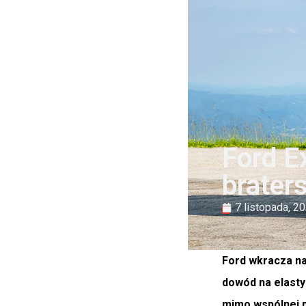
Ford E
brater
7 listopada, 2
Ford wkracza na
dowód na elasty
mimo wspólnej p