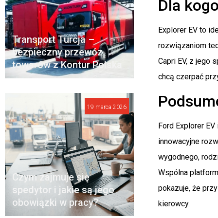
Dla kogo
Explorer EV to i
Transport Turcja –
rozwiązaniom tec
bezpieczny przewóz
Capri EV, z jego
towarów z Kontur Polska
chcą czerpać prz
Podsumo
19 marca 2026
Ford Explorer EV 
innowacyjne rozwi
wygodnego, rodzi
Wspólna platforma
Czym zajmuje się
pokazuje, że przy
spedytor i jakie są jego
obowiązki w pracy?
kierowcy.