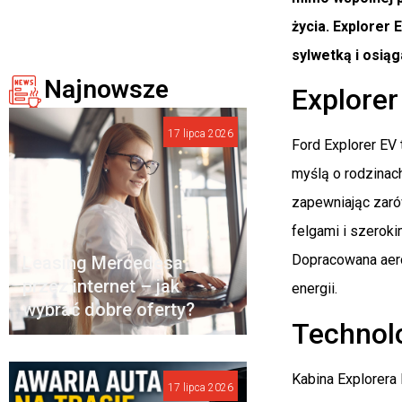
życia. Explorer 
sylwetką i osią
Najnowsze
Explorer
17 lipca 2026
Ford Explorer EV
myślą o rodzinac
zapewniając zarów
felgami i szerok
Dopracowana aero
Leasing Mercedesa
przez internet – jak
energii.
wybrać dobre oferty?
Technol
Kabina Explorera
17 lipca 2026