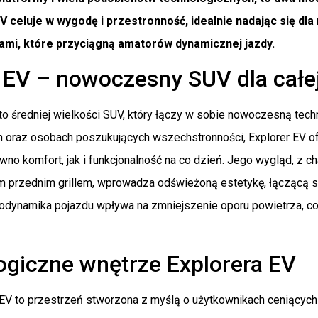
EV celuje w wygodę i przestronność, idealnie nadając się dla
gami, które przyciągną amatorów dynamicznej jazdy.
 EV – nowoczesny SUV dla całej
 to średniej wielkości SUV, który łączy w sobie nowoczesną tec
h oraz osobach poszukujących wszechstronności, Explorer EV ofe
no komfort, jak i funkcjonalność na co dzień. Jego wygląd, z 
im przednim grillem, wprowadza odświeżoną estetykę, łączącą s
dynamika pojazdu wpływa na zmniejszenie oporu powietrza, co 
ogiczne wnętrze Explorera EV
 EV to przestrzeń stworzona z myślą o użytkownikach ceniącyc