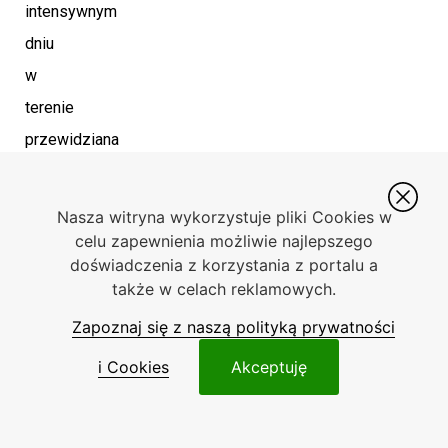
intensywnym
dniu
w
terenie
przewidziana
jest
wspólna
Nasza witryna wykorzystuje pliki Cookies w
kolacja
celu zapewnienia możliwie najlepszego
doświadczenia z korzystania z portalu a
i
także w celach reklamowych.
podsumowanie
Zapoznaj się z naszą polityką prywatności
zdobytych
umiejętności.
i Cookies
Akceptuję
Trzeciego
dnia