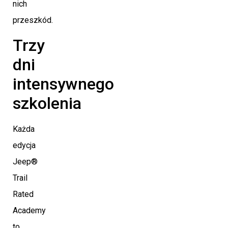
nich
przeszkód.
Trzy
dni
intensywnego
szkolenia
Każda
edycja
Jeep®
Trail
Rated
Academy
to