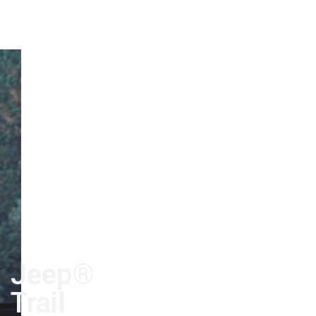
Jeep®
Trail