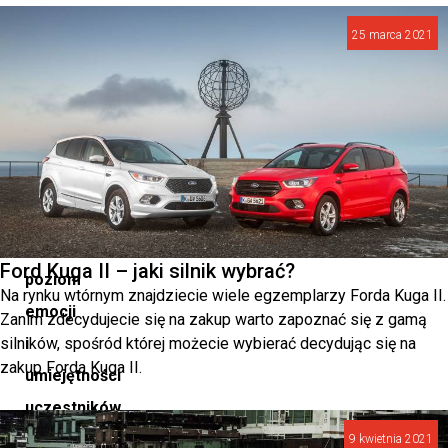
organizatorzy
25 marca 2021
przygotowali
nową
lokalizację
oraz
trasy,
które
podniosą
Ford Kuga II – jaki silnik wybrać?
poziom
Na rynku wtórnym znajdziecie wiele egzemplarzy Forda Kuga II.
emocji
Zanim zdecydujecie się na zakup warto zapoznać się z gamą
silników, spośród której możecie wybierać decydując się na
i
zakup Forda Kuga II.
umiejętności
uczestników.
9 kwietnia 2021