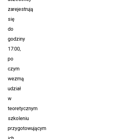
zarejestrują
się
do
godziny
17:00,
po
czym
wezmą
udział
w
teoretycznym
szkoleniu
przygotowującym
ich