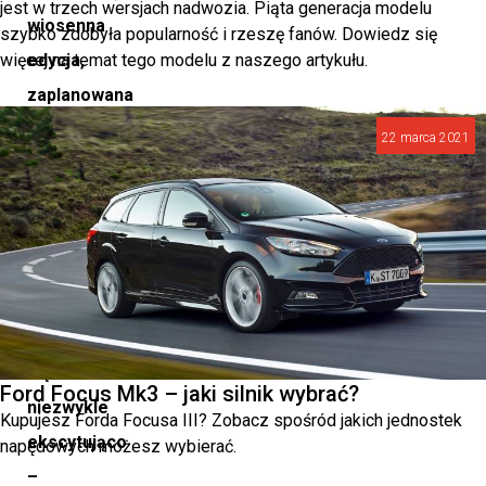
jest w trzech wersjach nadwozia. Piąta generacja modelu
wiosenna
szybko zdobyła popularność i rzeszę fanów. Dowiedz się
więcej na temat tego modelu z naszego artykułu.
edycja,
zaplanowana
na
22 marca 2021
14-
16
marca
2025
roku,
zapowiada
się
Ford Focus Mk3 – jaki silnik wybrać?
niezwykle
Kupujesz Forda Focusa III? Zobacz spośród jakich jednostek
ekscytująco
napędowych możesz wybierać.
–