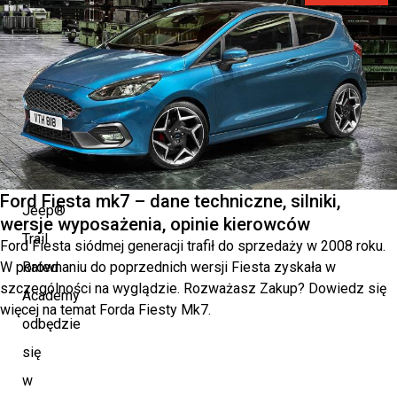
Nowa
lokalizacja,
nowe
wyzwania
Tegoroczna
edycja
Ford Fiesta mk7 – dane techniczne, silniki,
Jeep®
wersje wyposażenia, opinie kierowców
Trail
Ford Fiesta siódmej generacji trafił do sprzedaży w 2008 roku.
W porównaniu do poprzednich wersji Fiesta zyskała w
Rated
szczególności na wyglądzie. Rozważasz Zakup? Dowiedz się
Academy
więcej na temat Forda Fiesty Mk7.
odbędzie
się
w