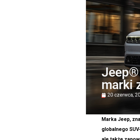
Jeep® 
marki 
20 czerwca, 2
Marka Jeep, zn
globalnego SUV-
ale także zapow