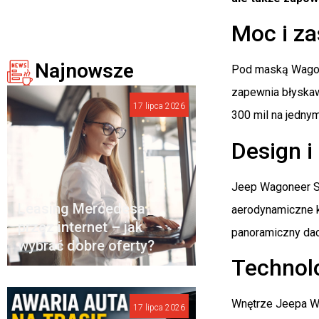
Moc i za
Najnowsze
Pod maską Wagone
zapewnia błyskaw
17 lipca 2026
300 mil na jedny
Design i
Jeep Wagoneer S n
Leasing Mercedesa
aerodynamiczne k
przez internet – jak
panoramiczny dac
wybrać dobre oferty?
Technol
Wnętrze Jeepa Wa
17 lipca 2026