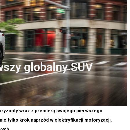
wszy globalny SUV
oryzonty wraz z premierą swojego pierwszego
 tylko krok naprzód w elektryfikacji motoryzacji,
wych.