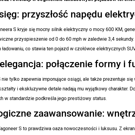
sięg: przyszłość napędu elektr
era S kryje się mocny silnik elektryczny o mocy 600 KM, gen
iczne przyspieszenie od 0 do 60 mph w zaledwie 3,4 sekundy.
m ładowaniu, co stawia ten pojazd w czołówce elektrycznych SU
 elegancja: połączenie formy i f
ie tylko zapewnia imponujące osiągi, ale także prezentuje się 
ształty i ekskluzywne detale nadają mu wyjątkowy charakter. D
h w standardzie podkreśla jego prestiżowy status.
ogiczne zaawansowanie: wnętrz
goneer S to prawdziwa oaza nowoczesności i luksusu. Z ekranam