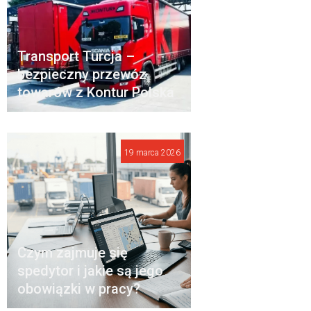
Transport Turcja –
bezpieczny przewóz
towarów z Kontur Polska
19 marca 2026
Czym zajmuje się
spedytor i jakie są jego
obowiązki w pracy?