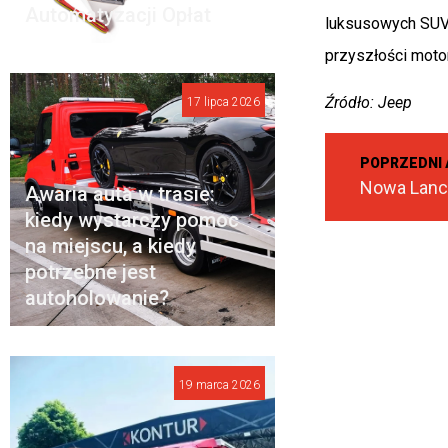
Automatyzacji Opłat
luksusowych SUV-
przyszłości motor
Źródło: Jeep
17 lipca 2026
POPRZEDNI 
Awaria auta w trasie:
kiedy wystarczy pomoc
na miejscu, a kiedy
potrzebne jest
autoholowanie?
19 marca 2026