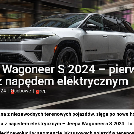
Wagoneer S 2024 – pier
z napędem elektrycznym
024
Osobowe
Jeep
ana z niezawodnych terenowych pojazdów, sięga po nowe h
a z napędem elektrycznym – Jeepa Wagoneera S 2024. To nie
iedź rewolucji w segmencie luksusowych pojazdów tereno