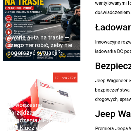
wentylowanymi fo
doświadczeniem.
Ładowani
Awaria auta na trasie —
Innowacyjne rozw
czego nie robić, żeby nie
ładowarka DC poz
pogorszyć sytuacji?
Bezpiecz
17 lipca 2026
Jeep Wagoneer S 
bezpieczeństwa. 
drogowych, sprawi
Nowoczesne
Jeep Wa
Zarządzanie Flotą:
Urządzenia GPS e-TOLL
jako Klucz do
Premiera Jeepa Wa