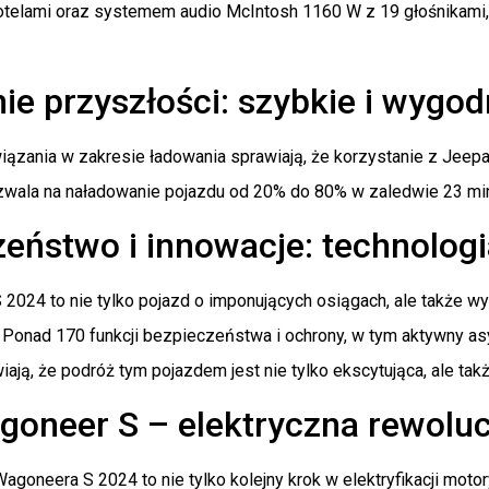
telami oraz systemem audio McIntosh 1160 W z 19 głośnikami,
e przyszłości: szybkie i wygod
iązania w zakresie ładowania sprawiają, że korzystanie z Jee
wala na naładowanie pojazdu od 20% do 80% w zaledwie 23 minu
eństwo i innowacje: technolog
2024 to nie tylko pojazd o imponujących osiągach, ale także
Ponad 170 funkcji bezpieczeństwa i ochrony, w tym aktywny a
ają, że podróż tym pojazdem jest nie tylko ekscytująca, ale tak
goneer S – elektryczna rewolu
goneera S 2024 to nie tylko kolejny krok w elektryfikacji moto