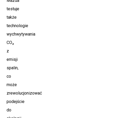
Mazda
testuje
także
technologie
wychwytywania
CO₂
z
emisji
spalin,
co
może
zrewolucjonizować
podejście
do