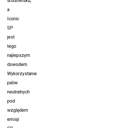
środowisku,
a
Iconic
SP
jest
tego
najlepszym
dowodem.
Wykorzystanie
paliw
neutralnych
pod
względem
emisji