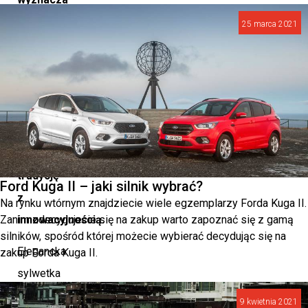
nowy
25 marca 2021
kierunek,
w
którym
Mazda
harmonijnie
łączy
tradycję
Ford Kuga II – jaki silnik wybrać?
z
Na rynku wtórnym znajdziecie wiele egzemplarzy Forda Kuga II.
Zanim zdecydujecie się na zakup warto zapoznać się z gamą
innowacyjnością.
silników, spośród której możecie wybierać decydując się na
Elegancka
zakup Forda Kuga II.
sylwetka
tego
9 kwietnia 2021