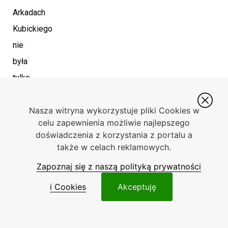
Arkadach
Kubickiego
nie
była
tylko
prezentacją
Nasza witryna wykorzystuje pliki Cookies w
samochodu,
celu zapewnienia możliwie najlepszego
lecz
doświadczenia z korzystania z portalu a
także
także w celach reklamowych.
wydarzeniem
Zapoznaj się z naszą polityką prywatności
artystycznym.
i Cookies
Akceptuję
Uznany
fotograf
David