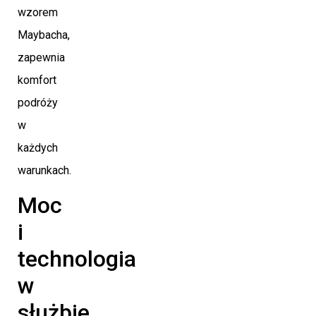
wzorem
Maybacha,
zapewnia
komfort
podróży
w
każdych
warunkach.
Moc
i
technologia
w
służbie