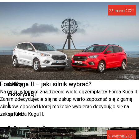
dzieł
25 marca 2021
fotografa
Davida
LaChapelle’a,
który
swoją
twórczością
połączył
Ford Kuga II – jaki silnik wybrać?
światy
Na rynku wtórnym znajdziecie wiele egzemplarzy Forda Kuga II.
motoryzacji
Zanim zdecydujecie się na zakup warto zapoznać się z gamą
i
silników, spośród której możecie wybierać decydując się na
zakup Forda Kuga II.
sztuki.
Maybach
9 kwietnia 2021