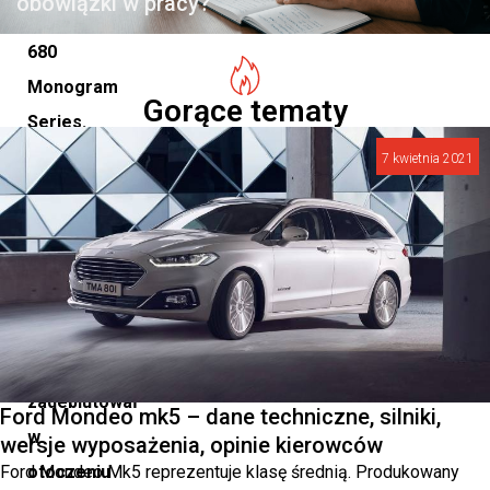
obowiązki w pracy?
SL
680
Monogram
Gorące tematy
Series.
Ten
7 kwietnia 2021
najbardziej
sportowy
model
w
historii
Maybacha
zadebiutował
Ford Mondeo mk5 – dane techniczne, silniki,
w
wersje wyposażenia, opinie kierowców
Ford Mondeo Mk5 reprezentuje klasę średnią. Produkowany
otoczeniu