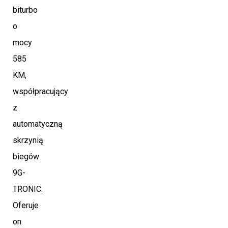
biturbo
o
mocy
585
KM,
współpracujący
z
automatyczną
skrzynią
biegów
9G-
TRONIC.
Oferuje
on