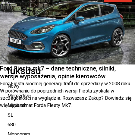
SL
680
Monogram
Series
–
kwintesencja
Ford Fiesta mk7 – dane techniczne, silniki,
luksusu
wersje wyposażenia, opinie kierowców
Ford Fiesta siódmej generacji trafił do sprzedaży w 2008 roku.
Nowy
W porównaniu do poprzednich wersji Fiesta zyskała w
Mercedes-
szczególności na wyglądzie. Rozważasz Zakup? Dowiedz się
więcej na temat Forda Fiesty Mk7.
Maybach
SL
680
Monogram