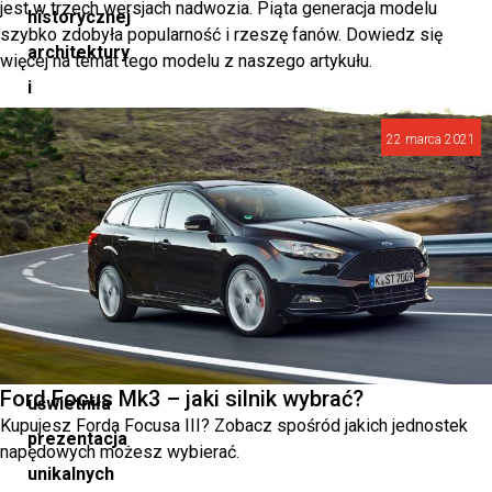
jest w trzech wersjach nadwozia. Piąta generacja modelu
historycznej
szybko zdobyła popularność i rzeszę fanów. Dowiedz się
architektury
więcej na temat tego modelu z naszego artykułu.
i
wysmakowanej
22 marca 2021
estetyki,
tworząc
aurę
luksusu
i
ekskluzywności.
Wydarzenie
Ford Focus Mk3 – jaki silnik wybrać?
uświetniła
Kupujesz Forda Focusa III? Zobacz spośród jakich jednostek
prezentacja
napędowych możesz wybierać.
unikalnych