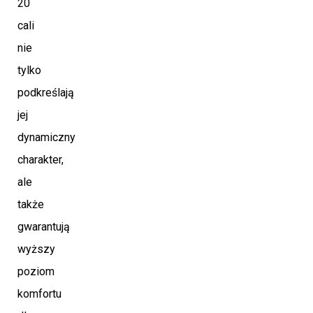
20
cali
nie
tylko
podkreślają
jej
dynamiczny
charakter,
ale
także
gwarantują
wyższy
poziom
komfortu