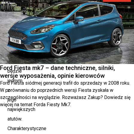
ujawniają
rzeźbiarski
przód
pojazdu,
który
z
pewnością
Ford Fiesta mk7 – dane techniczne, silniki,
będzie
wersje wyposażenia, opinie kierowców
jednym
Ford Fiesta siódmej generacji trafił do sprzedaży w 2008 roku.
W porównaniu do poprzednich wersji Fiesta zyskała w
z
szczególności na wyglądzie. Rozważasz Zakup? Dowiedz się
jego
więcej na temat Forda Fiesty Mk7.
największych
atutów.
Charakterystyczne