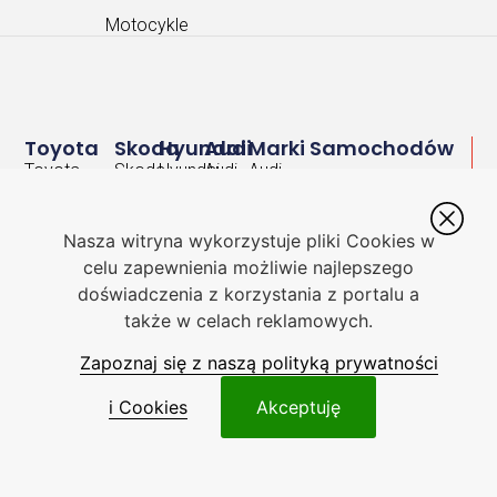
Motocykle
Toyota
Skoda
Hyundai
Audi
Marki Samochodów
Toyota
Skoda
Hyundai
Audi
Audi
Auris
Enyaq
i20
A4
BMW
Toyota
Skoda
Hyundai
Audi
Nasza witryna wykorzystuje pliki Cookies w
Dacia
Avensis
Fabia
i30
A6
celu zapewnienia możliwie najlepszego
BMW
Ford
Toyota C-
Skoda
Hyundai
doświadczenia z korzystania z portalu a
BMW
HR
Kodiaq
Ioniq
seria
także w celach reklamowych.
Honda
3
Toyota
Skoda
Hyundai
Dacia
Zapoznaj się z naszą polityką prywatności
Hyundai
Camry
Octavia
Tucson
Dacia
Kia
Duster
Kia
i Cookies
Akceptuję
Toyota
Skoda
Kia
Ford
Corolla
Rapid
Ceed
Lexus
Ford
Fiesta
Toyota
Skoda
Kia
Mercedes
RAV4
Scala
Sportage