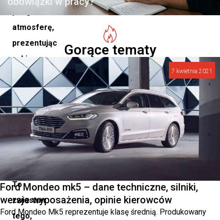
obowiązki w pracy?
podgrzać
atmosferę,
prezentując
Gorące tematy
szkice,
7 kwietnia 2021
które
ujawniają
dynamiczny
i
emocjonujący
design
nadwozia.
To
Ford Mondeo mk5 – dane techniczne, silniki,
wersje wyposażenia, opinie kierowców
zwiastun
Ford Mondeo Mk5 reprezentuje klasę średnią. Produkowany
tego,