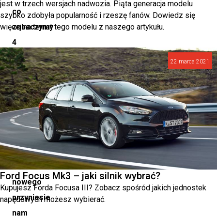
jest w trzech wersjach nadwozia. Piąta generacja modelu
co
szybko zdobyła popularność i rzeszę fanów. Dowiedz się
więcej na temat tego modelu z naszego artykułu.
zobaczymy
4
października.
22 marca 2021
Zanurzmy
się
w
detale,
aby
odkryć,
co
Ford Focus Mk3 – jaki silnik wybrać?
nowego
Kupujesz Forda Focusa III? Zobacz spośród jakich jednostek
przyniesie
napędowych możesz wybierać.
nam