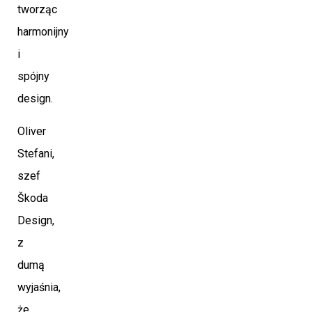
tworząc
harmonijny
i
spójny
design.
Oliver
Stefani,
szef
Škoda
Design,
z
dumą
wyjaśnia,
że