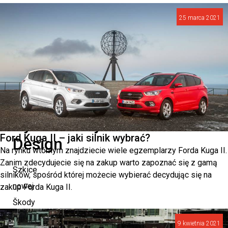
ta
25 marca 2021
odsłona
popularnego
modelu.
Nowoczesny
i
Dynamiczny
Ford Kuga II – jaki silnik wybrać?
Design
Na rynku wtórnym znajdziecie wiele egzemplarzy Forda Kuga II.
Zanim zdecydujecie się na zakup warto zapoznać się z gamą
Szkice
silników, spośród której możecie wybierać decydując się na
nowej
zakup Forda Kuga II.
Škody
Kodiaq
9 kwietnia 2021