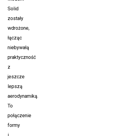
Solid
zostały
wdrożone,
łącząc
niebywałą
praktyczność
z
jeszcze
lepszą
aerodynamiką.
To
połączenie
formy
i