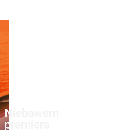
Niebawem
premiera