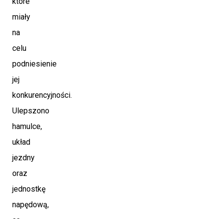
które
miały
na
celu
podniesienie
jej
konkurencyjności.
Ulepszono
hamulce,
układ
jezdny
oraz
jednostkę
napędową,