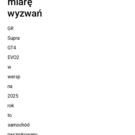
miarę
wyzwań
GR
Supra
GT4
EVO2
w
wersji
na
2025
rok
to
samochód
naszpikowany