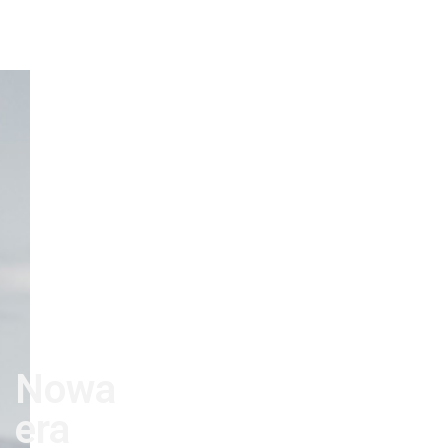
Nowa
era