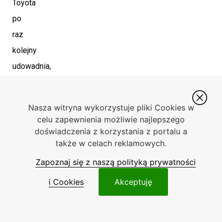
Toyota
po
raz
kolejny
udowadnia,
że
nie
Nasza witryna wykorzystuje pliki Cookies w
zamierza
celu zapewnienia możliwie najlepszego
zwalniać
doświadczenia z korzystania z portalu a
także w celach reklamowych.
tempa
i
Zapoznaj się z naszą polityką prywatności
dalej
i Cookies
Akceptuję
rozwija
swoje