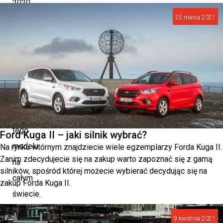
2020
25 marca 2021
roku
Toyota
zdołała
sprzedać
ponad
120
egzemplarzy
tego
Ford Kuga II – jaki silnik wybrać?
modelu
Na rynku wtórnym znajdziecie wiele egzemplarzy Forda Kuga II.
Zanim zdecydujecie się na zakup warto zapoznać się z gamą
na
silników, spośród której możecie wybierać decydując się na
całym
zakup Forda Kuga II.
świecie.
Samochód
9 kwietnia 2021