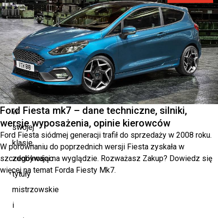
błyskawicznie
stał
się
jednym
z
najbardziej
pożądanych
Ford Fiesta mk7 – dane techniczne, silniki,
w
wersje wyposażenia, opinie kierowców
swojej
Ford Fiesta siódmej generacji trafił do sprzedaży w 2008 roku.
klasie,
W porównaniu do poprzednich wersji Fiesta zyskała w
szczególności na wyglądzie. Rozważasz Zakup? Dowiedz się
zdobywając
więcej na temat Forda Fiesty Mk7.
tytuły
mistrzowskie
i