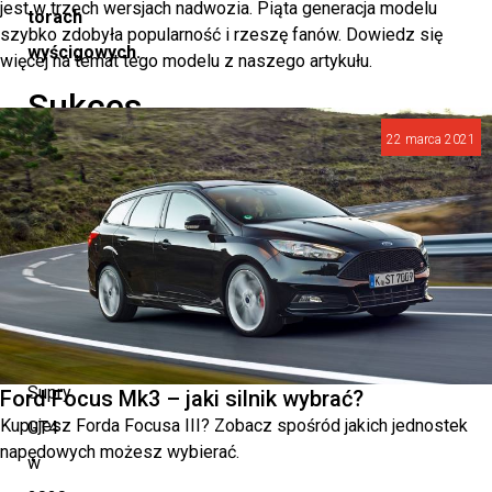
jest w trzech wersjach nadwozia. Piąta generacja modelu
torach
szybko zdobyła popularność i rzeszę fanów. Dowiedz się
wyścigowych.
więcej na temat tego modelu z naszego artykułu.
Sukces
na
22 marca 2021
torach
wyścigowych
Od
debiutu
GR
Supry
Ford Focus Mk3 – jaki silnik wybrać?
Kupujesz Forda Focusa III? Zobacz spośród jakich jednostek
GT4
napędowych możesz wybierać.
w