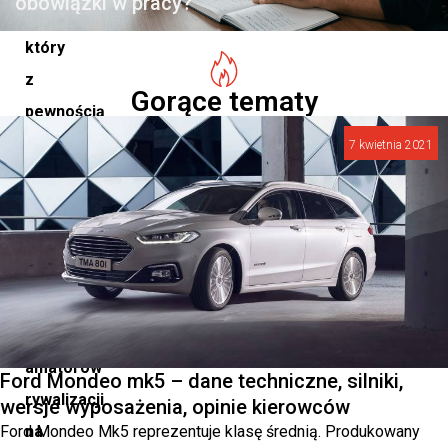
obowiązki w pracy?
model,
który
z
Gorące tematy
pewnością
przyciągnie
7 kwietnia 2021
uwagę
zarówno
profesjonalnych
kierowców,
jak
i
amatorów
Ford Mondeo mk5 – dane techniczne, silniki,
rywalizacji
wersje wyposażenia, opinie kierowców
Ford Mondeo Mk5 reprezentuje klasę średnią. Produkowany
na