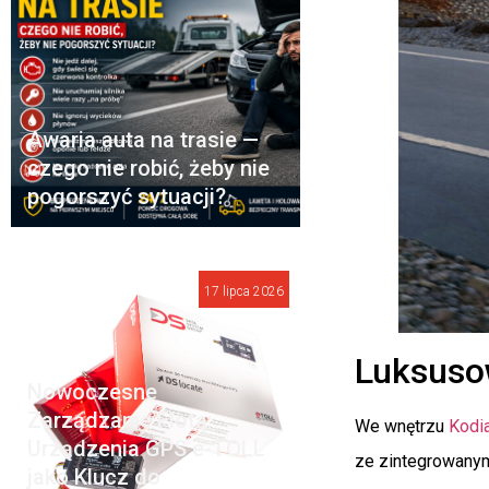
Awaria auta na trasie —
czego nie robić, żeby nie
pogorszyć sytuacji?
17 lipca 2026
Luksuso
Nowoczesne
Zarządzanie Flotą:
We wnętrzu
Kodia
Urządzenia GPS e-TOLL
ze zintegrowanym
jako Klucz do