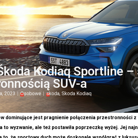
koda Kodiaq Sportline – 
ronnością SUV-a
a, 2023
Osobowe
skoda
,
Skoda Kodiaq
ów dominujące jest pragnienie połączenia przestronności z 
 to wyzwanie, ale też postawiła poprzeczkę wyżej. Jej najn
 to, że sportowy duch może doskonale współgrać z luksuse