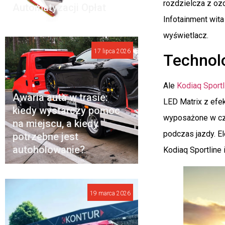
rozdzielcza z oz
Automatyzacji Opłat
Infotainment wita
wyświetlacz.
17 lipca 2026
Technolo
Ale
Kodiaq Sportl
Awaria auta w trasie:
LED Matrix z efe
kiedy wystarczy pomoc
wyposażone w cze
na miejscu, a kiedy
podczas jazdy. E
potrzebne jest
autoholowanie?
Kodiaq Sportline
19 marca 2026