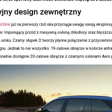
yjny design zewnętrzny
rtline
już na pierwszy rzut oka przyciąga uwagę swoją ekspresy
er. Imponujący przód z masywną osłoną chłodnicy oraz błyszc
 uroku. Czarny słupek D tworzy płynne połączenie z przyciemn
gnu. Jednak to nie wszystko. 19-calowe obręcze w kolorze ant
jonalnie dostępne 20-calowe obręcze z czarnymi osłonami Aero 