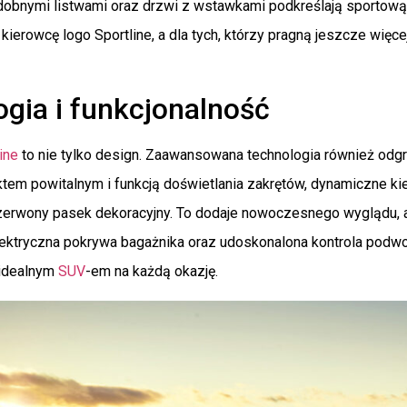
dobnymi listwami oraz drzwi z wstawkami podkreślają sportow
 kierowcę logo Sportline, a dla tych, którzy pragną jeszcze więce
gia i funkcjonalność
ine
to nie tylko design. Zaawansowana technologia również od
ktem powitalnym i funkcją doświetlania zakrętów, dynamiczne k
rwony pasek dekoracyjny. To dodaje nowoczesnego wyglądu, a
lektryczna pokrywa bagażnika oraz udoskonalona kontrola podwo
 idealnym
SUV
-em na każdą okazję.