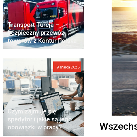
Transport Turcja –
bezpieczny przewóz
towarów z Kontur Polska
19 marca 2026
Czym zajmuje się
spedytor i jakie są jego
Wszechs
obowiązki w pracy?