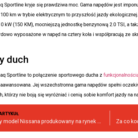
 Sportline kryje się prawdziwa moc. Gama napędów jest imponu
100 km w trybie elektrycznym to przyszłość jazdy ekologicznej.
10 kW (150 KM), mocniejszą jednostkę benzynową 2.0 TSI, a tak
rdowo wyposażone w napęd na cztery koła i współpracują ze skr
y duch
q Sportline to połączenie sportowego ducha z
funkcjonalnośc
zaawansowana. Jej wszechstronna gama napędów spełni oczekiw
, którzy nie boją się wyróżniać i cenią sobie komfort jazdy na
ARTYKUŁ
Każdy nowy model Nissana produkowany na rynek europejski będzie elektryczny!