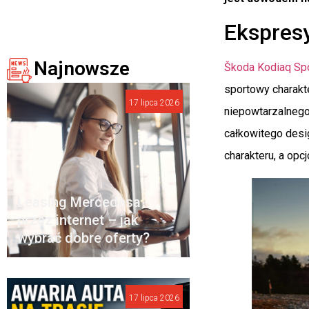
Ekspres
Najnowsze
Škoda Kodiaq Spo
sportowy charakt
17 lipca 2026
niepowtarzalnego
całkowitego desi
charakteru, a opc
Leasing Mercedesa
przez internet – jak
wybrać dobre oferty?
17 lipca 2026