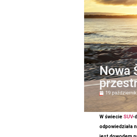
Nowa Š
przest
19 październik
W świecie
SUV
-
odpowiedziała na
jest dowodem na