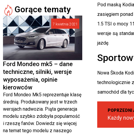
Pod maską Kodiaq
Gorące tematy
zasięgiem ponad 
1.5 TSI o mocy 1
7 kwietnia 2021
wersje są standa
jazdę.
Sportow
Ford Mondeo mk5 – dane
techniczne, silniki, wersje
Nowa Škoda Kodia
wyposażenia, opinie
technologicznie 
kierowców
samochód dla tych
Ford Mondeo Mk5 reprezentuje klasę
średnią. Produkowany jest w trzech
wersjach nadwozia. Piąta generacja
POPRZEDNI 
modelu szybko zdobyła popularność
i rzeszę fanów. Dowiedz się więcej
na temat tego modelu z naszego