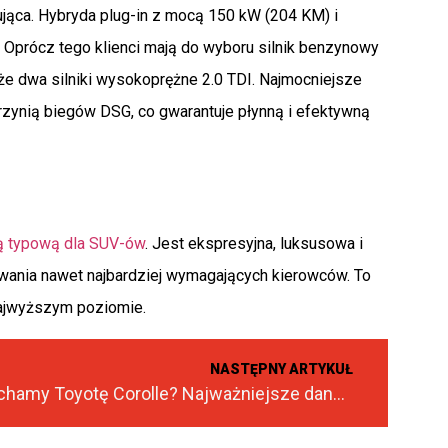
jąca. Hybryda plug-in z mocą 150 kW (204 KM) i
 Oprócz tego klienci mają do wyboru silnik benzynowy
że dwa silniki wysokoprężne 2.0 TDI. Najmocniejsze
zynią biegów DSG, co gwarantuje płynną i efektywną
ią typową dla SUV-ów
. Jest ekspresyjna, luksusowa i
ania nawet najbardziej wymagających kierowców. To
 najwyższym poziomie.
NASTĘPNY ARTYKUŁ
Za co kochamy Toyotę Corolle? Najważniejsze dane techniczne