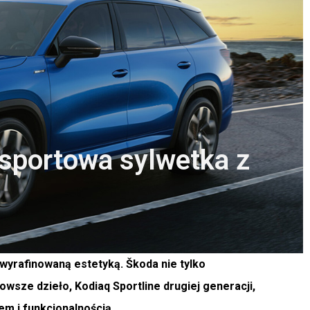
sportowa sylwetka z
wyrafinowaną estetyką. Škoda nie tylko
owsze dzieło, Kodiaq Sportline drugiej generacji,
m i funkcjonalnością.