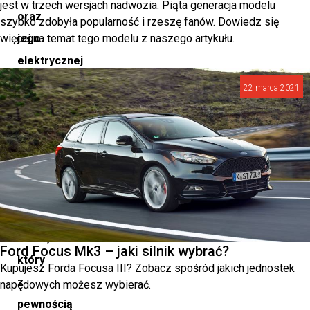
jest w trzech wersjach nadwozia. Piąta generacja modelu
oraz
szybko zdobyła popularność i rzeszę fanów. Dowiedz się
więcej na temat tego modelu z naszego artykułu.
jego
elektrycznej
wersji,
22 marca 2021
BMW
iX2.
To
przełomowy
moment
dla
marki,
Ford Focus Mk3 – jaki silnik wybrać?
który
Kupujesz Forda Focusa III? Zobacz spośród jakich jednostek
z
napędowych możesz wybierać.
pewnością