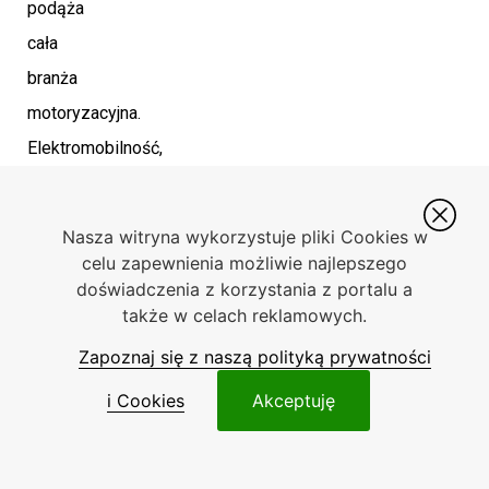
podąża
cała
branża
motoryzacyjna.
Elektromobilność,
zrównoważony
rozwój
Nasza witryna wykorzystuje pliki Cookies w
i
celu zapewnienia możliwie najlepszego
innowacyjne
doświadczenia z korzystania z portalu a
także w celach reklamowych.
technologie
Zapoznaj się z naszą polityką prywatności
to
przyszłość,
i Cookies
Akceptuję
której
BMW