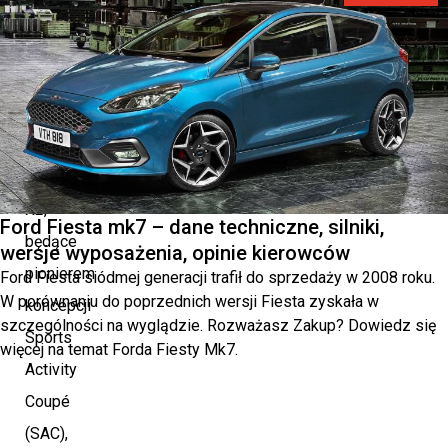
segmencie
kompaktowych
samochodów
premium
BMW
X2,
Ford Fiesta mk7 – dane techniczne, silniki,
będące
wersje wyposażenia, opinie kierowców
pionierem
Ford Fiesta siódmej generacji trafił do sprzedaży w 2008 roku.
W porównaniu do poprzednich wersji Fiesta zyskała w
koncepcji
szczególności na wyglądzie. Rozważasz Zakup? Dowiedz się
Sports
więcej na temat Forda Fiesty Mk7.
Activity
Coupé
(SAC),