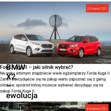
zainteresuje
25 marca 2021
miłośników
motoryzacji
na
całym
świecie.
Nowe
BMW
Ford Kuga II – jaki silnik wybrać?
Na rynku wtórnym znajdziecie wiele egzemplarzy Forda Kuga II.
X2
Zanim zdecydujecie się na zakup warto zapoznać się z gamą
–
silników, spośród której możecie wybierać decydując się na
zakup Forda Kuga II.
ewolucja
w
9 kwietnia 2021