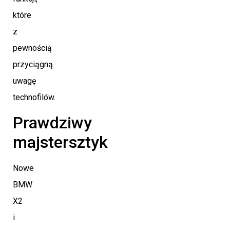
które
z
pewnością
przyciągną
uwagę
technofilów.
Prawdziwy
majstersztyk
Nowe
BMW
X2
i