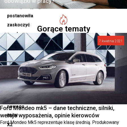
obowiązki w pracy?
motoryzacyjnej,
postanowiła
zaskoczyć
Gorące tematy
rynek
7 kwietnia 2021
kolejnym
krokiem
w
kierunku
przyszłości
–
wprowadzeniem
nowego
Ford Mondeo mk5 – dane techniczne, silniki,
wersje wyposażenia, opinie kierowców
BMW
Ford Mondeo Mk5 reprezentuje klasę średnią. Produkowany
X2