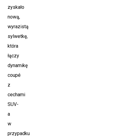
zyskało
nową,
wyrazistą
sylwetkę,
która
łączy
dynamikę
coupé
z
cechami
SUV-
a
w
przypadku