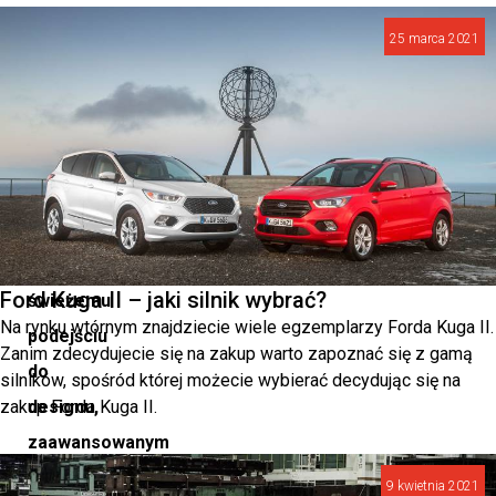
w
25 marca 2021
europejskich
salonach
ruszy
wiosną
2025
roku.
Dzięki
Ford Kuga II – jaki silnik wybrać?
świeżemu
Na rynku wtórnym znajdziecie wiele egzemplarzy Forda Kuga II.
podejściu
Zanim zdecydujecie się na zakup warto zapoznać się z gamą
do
silników, spośród której możecie wybierać decydując się na
zakup Forda Kuga II.
designu,
zaawansowanym
systemom
9 kwietnia 2021