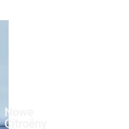
Nowe
Citroëny