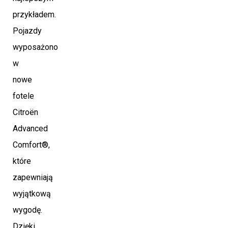
przykładem.
Pojazdy
wyposażono
w
nowe
fotele
Citroën
Advanced
Comfort®,
które
zapewniają
wyjątkową
wygodę.
Dzięki