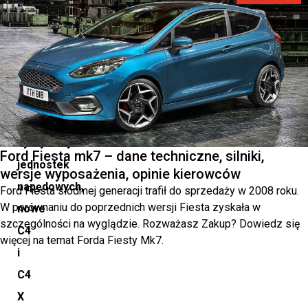
komfortu
oraz
rozbudowanej
ofercie
elektrycznych
i
hybrydowych
Ford Fiesta mk7 – dane techniczne, silniki,
jednostek
wersje wyposażenia, opinie kierowców
napędowych,
Ford Fiesta siódmej generacji trafił do sprzedaży w 2008 roku.
W porównaniu do poprzednich wersji Fiesta zyskała w
nowe
szczególności na wyglądzie. Rozważasz Zakup? Dowiedz się
C4
więcej na temat Forda Fiesty Mk7.
i
C4
X