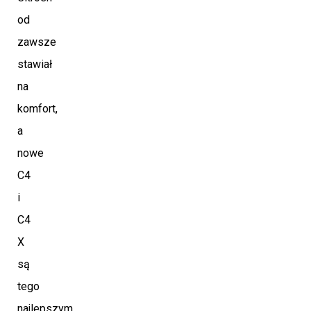
od
zawsze
stawiał
na
komfort,
a
nowe
C4
i
C4
X
są
tego
najlepszym