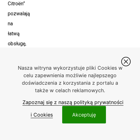
Citroën”
pozwalają
na
łatwą
obsługę,
zapewniając
jednocześnie
Nasza witryna wykorzystuje pliki Cookies w
bezpieczeństwo
celu zapewnienia możliwie najlepszego
doświadczenia z korzystania z portalu a
i
także w celach reklamowych.
wygodę
Zapoznaj się z naszą polityką prywatności
podczas
jazdy.
i Cookies
Akceptuję
Elektryfikacja