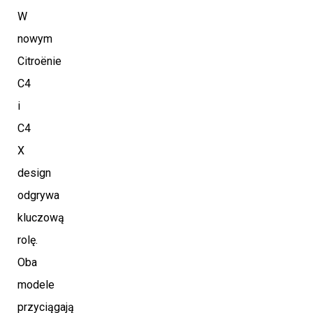
W
nowym
Citroënie
C4
i
C4
X
design
odgrywa
kluczową
rolę.
Oba
modele
przyciągają