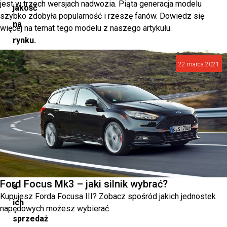
jest w trzech wersjach nadwozia. Piąta generacja modelu
jakość
szybko zdobyła popularność i rzeszę fanów. Dowiedz się
na
więcej na temat tego modelu z naszego artykułu.
rynku.
Modele
22 marca 2021
te
zadebiutowały
na
Salonie
Samochodowym
w
Paryżu,
Ford Focus Mk3 – jaki silnik wybrać?
a
Kupujesz Forda Focusa III? Zobacz spośród jakich jednostek
ich
napędowych możesz wybierać.
sprzedaż