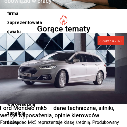
obowiązki w pracy?
roku
firma
zaprezentowała
Gorące tematy
światu
nowe
7 kwietnia 2021
modele
C4
i
C4
X,
które
wprowadzają
Ford Mondeo mk5 – dane techniczne, silniki,
zupełnie
wersje wyposażenia, opinie kierowców
Ford Mondeo Mk5 reprezentuje klasę średnią. Produkowany
nową