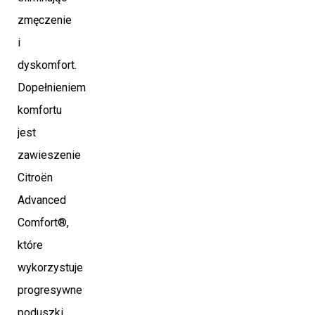
zmęczenie
i
dyskomfort.
Dopełnieniem
komfortu
jest
zawieszenie
Citroën
Advanced
Comfort®,
które
wykorzystuje
progresywne
poduszki