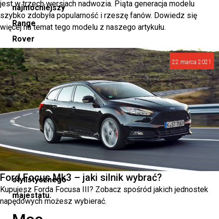
jest w trzech wersjach nadwozia. Piąta generacja modelu
najmocniejszy
szybko zdobyła popularność i rzeszę fanów. Dowiedz się
Range
więcej na temat tego modelu z naszego artykułu.
Rover
w
22 marca 2021
historii,
ale
także
symbole
inżynierskiej
doskonałości
i
Ford Focus Mk3 – jaki silnik wybrać?
stylistycznego
Kupujesz Forda Focusa III? Zobacz spośród jakich jednostek
majestatu.
napędowych możesz wybierać.