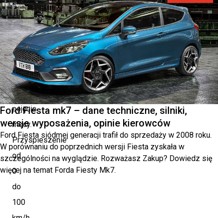
Turbo
V8
z
miękką
hybrydą,
redefiniuje
pojęcie
Ford Fiesta mk7 – dane techniczne, silniki,
wersje wyposażenia, opinie kierowców
mocy.
Ford Fiesta siódmej generacji trafił do sprzedaży w 2008 roku.
Przyspieszenie
W porównaniu do poprzednich wersji Fiesta zyskała w
od
szczególności na wyglądzie. Rozważasz Zakup? Dowiedz się
więcej na temat Forda Fiesty Mk7.
0
do
100
km/h