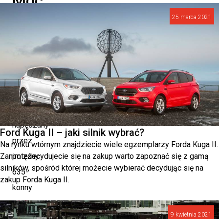
Moc
i
25 marca 2021
dynamika
Range
Rover
Sport
SV,
napędzany
Ford Kuga II – jaki silnik wybrać?
przez
Na rynku wtórnym znajdziecie wiele egzemplarzy Forda Kuga II.
Zanim zdecydujecie się na zakup warto zapoznać się z gamą
potężny
silników, spośród której możecie wybierać decydując się na
635-
zakup Forda Kuga II.
konny
silnik
9 kwietnia 2021
Twin