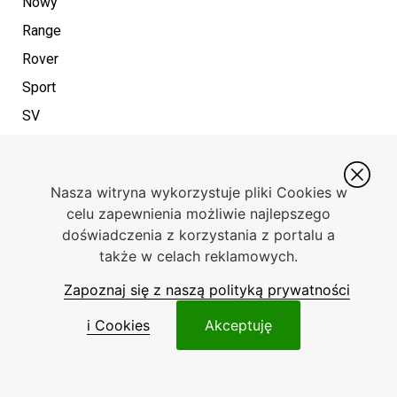
Nowy
Range
Rover
Sport
SV
to
nie
Nasza witryna wykorzystuje pliki Cookies w
tylko
celu zapewnienia możliwie najlepszego
kolejny
doświadczenia z korzystania z portalu a
także w celach reklamowych.
luksusowy
SUV.
Zapoznaj się z naszą polityką prywatności
To
i Cookies
Akceptuję
pojazd,
który