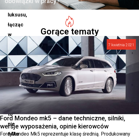
obowiązki w pracy?
nowoczesnego
luksusu,
łącząc
Gorące tematy
w
sobie
7 kwietnia 2021
sportową
elegancję
z
innowacyjnymi
technologiami.
Jest
to
Ford Mondeo mk5 – dane techniczne, silniki,
nie
wersje wyposażenia, opinie kierowców
Ford Mondeo Mk5 reprezentuje klasę średnią. Produkowany
tylko