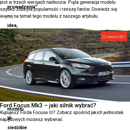
jest w trzech wersjach nadwozia. Piąta generacja modelu
prowadzenia”
szybko zdobyła popularność i rzeszę fanów. Dowiedz się
więcej na temat tego modelu z naszego artykułu.
–
idea,
która
22 marca 2021
stanowi
fundament
procesu
projektowania
i
rozwoju
każdego
Ford Focus Mk3 – jaki silnik wybrać?
modelu.
Kupujesz Forda Focusa III? Zobacz spośród jakich jednostek
W
napędowych możesz wybierać.
siedzibie