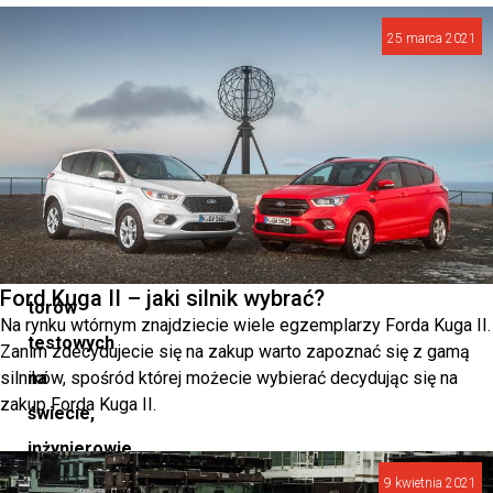
Mazdy
25 marca 2021
w
Hiroszimie,
na
jednym
z
najbardziej
zaawansowanych
Ford Kuga II – jaki silnik wybrać?
torów
Na rynku wtórnym znajdziecie wiele egzemplarzy Forda Kuga II.
testowych
Zanim zdecydujecie się na zakup warto zapoznać się z gamą
silników, spośród której możecie wybierać decydując się na
na
zakup Forda Kuga II.
świecie,
inżynierowie
marki
9 kwietnia 2021