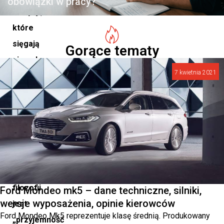
obowiązki w pracy?
tradycji,
które
sięgają
Gorące tematy
niemal
7 kwietnia 2021
stu
lat.
Jednym
z
kluczowych
elementów
tej
filozofii
Ford Mondeo mk5 – dane techniczne, silniki,
wersje wyposażenia, opinie kierowców
jest
Ford Mondeo Mk5 reprezentuje klasę średnią. Produkowany
„przyjemność