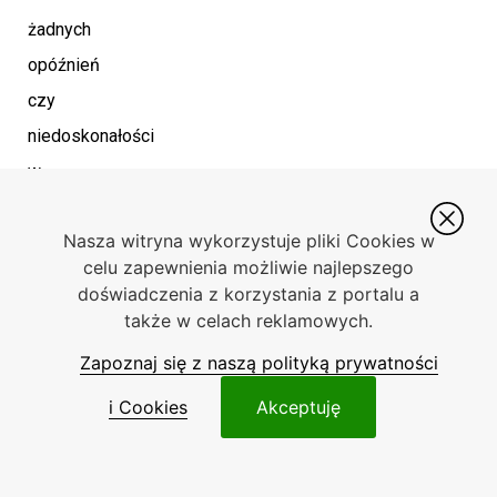
żadnych
opóźnień
czy
niedoskonałości
w
reakcji
Nasza witryna wykorzystuje pliki Cookies w
pojazdu.
celu zapewnienia możliwie najlepszego
Zastosowanie
doświadczenia z korzystania z portalu a
nowoczesnych
także w celach reklamowych.
rozwiązań
Zapoznaj się z naszą polityką prywatności
pozwala
i Cookies
Akceptuję
na
zoptymalizowanie
układu