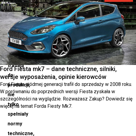
pracują
nad
tym,
aby
samochody,
które
trafiają
Ford Fiesta mk7 – dane techniczne, silniki,
do
wersje wyposażenia, opinie kierowców
Ford Fiesta siódmej generacji trafił do sprzedaży w 2008 roku.
produkcji,
W porównaniu do poprzednich wersji Fiesta zyskała w
nie
szczególności na wyglądzie. Rozważasz Zakup? Dowiedz się
tylko
więcej na temat Forda Fiesty Mk7.
spełniały
normy
techniczne,