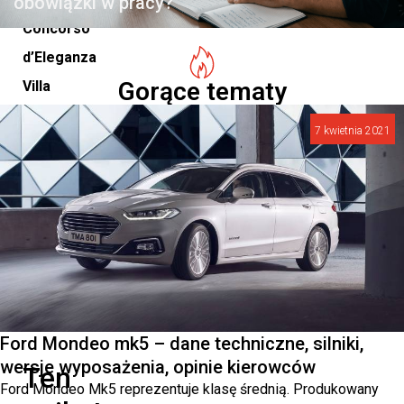
obowiązki w pracy?
Concorso
d’Eleganza
Gorące tematy
Villa
d’Este
7 kwietnia 2021
2023,
to
hołd
dla
tej
fascynacji.
Ford Mondeo mk5 – dane techniczne, silniki,
wersje wyposażenia, opinie kierowców
Ten
Ford Mondeo Mk5 reprezentuje klasę średnią. Produkowany