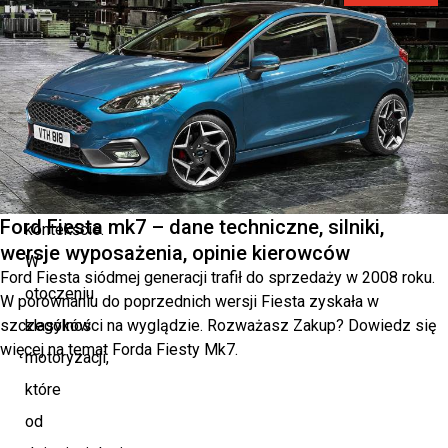
d’Este
2023
umieszcza
go
w
odpowiednim
historycznym
Ford Fiesta mk7 – dane techniczne, silniki,
kontekście.
wersje wyposażenia, opinie kierowców
W
Ford Fiesta siódmej generacji trafił do sprzedaży w 2008 roku.
otoczeniu
W porównaniu do poprzednich wersji Fiesta zyskała w
szczególności na wyglądzie. Rozważasz Zakup? Dowiedz się
klasyków
więcej na temat Forda Fiesty Mk7.
motoryzacji,
które
od