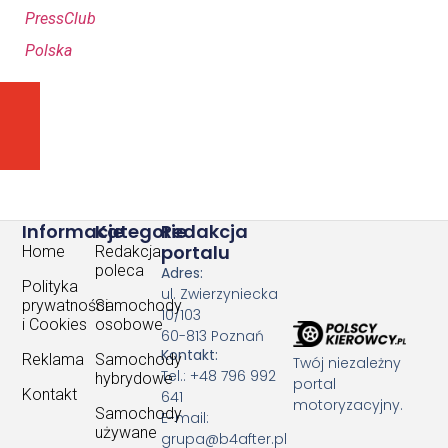
PressClub
Polska
POPRZEDNI ARTYKUŁ
NASTĘPNY ARTYKUŁ
Autopilot na autostradzie: jak aktywny tempomat re
Asystent pasa ruchu – czym jest i jak działa?
Informacje
Kategorie
Redakcja
portalu
Home
Redakcja
poleca
Adres:
Polityka
ul. Zwierzyniecka
prywatności
Samochody
10/103
i Cookies
osobowe
60-813 Poznań
Kontakt:
Reklama
Samochody
Twój niezależny
Tel.: +48 796 992
hybrydowe
portal
Kontakt
641
motoryzacyjny.
Samochody
E-mail:
używane
grupa@b4after.pl