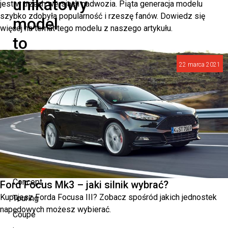
unikatowy
jest w trzech wersjach nadwozia. Piąta generacja modelu
szybko zdobyła popularność i rzeszę fanów. Dowiedz się
model
więcej na temat tego modelu z naszego artykułu.
to
hołd
22 marca 2021
dla
ponadczasowej
fascynacji
motoryzacją
BMW
Concept
Ford Focus Mk3 – jaki silnik wybrać?
Kupujesz Forda Focusa III? Zobacz spośród jakich jednostek
Touring
napędowych możesz wybierać.
Coupé