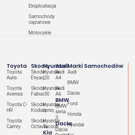
Eksploatacja
Samochody
ciężarowe
Motocykle
Toyota
Skoda
Hyundai
Audi
Marki Samochodów
Toyota
Skoda
Hyundai
Audi
Audi
Auris
Enyaq
i20
A4
BMW
Toyota
Skoda
Hyundai
Audi
Dacia
Avensis
Fabia
i30
A6
BMW
Ford
Toyota C-
Skoda
Hyundai
BMW
HR
Kodiaq
Ioniq
seria
Honda
3
Toyota
Skoda
Hyundai
Dacia
Hyundai
Camry
Octavia
Tucson
Dacia
Kia