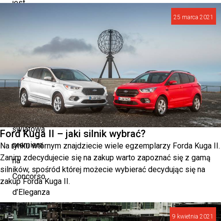
jest
25 marca 2021
hołdem
dla
ponadczasowej
fascynacji
motoryzacją,
a
jego
światowa
Ford Kuga II – jaki silnik wybrać?
premiera
Na rynku wtórnym znajdziecie wiele egzemplarzy Forda Kuga II.
Zanim zdecydujecie się na zakup warto zapoznać się z gamą
na
silników, spośród której możecie wybierać decydując się na
Concorso
zakup Forda Kuga II.
d’Eleganza
Villa
9 kwietnia 2021