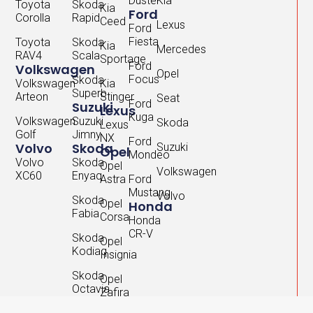
Duster
Kia
Toyota
Skoda
Kia
Ford
Corolla
Rapid
Ceed
Lexus
Ford
Fiesta
Toyota
Skoda
Kia
Mercedes
RAV4
Scala
Sportage
Ford
Volkswagen
Opel
Focus
Skoda
Volkswagen
Kia
Superb
Arteon
Stinger
Seat
Ford
Suzuki
Lexus
Kuga
Volkswagen
Suzuki
Skoda
Lexus
Golf
Jimny
NX
Ford
Volvo
Skoda
Suzuki
Opel
Mondeo
Volvo
Skoda
Opel
Volkswagen
XC60
Enyaq
Astra
Ford
Mustang
Volvo
Skoda
Opel
Honda
Fabia
Corsa
Honda
CR-V
Skoda
Opel
Kodiaq
Insignia
Skoda
Opel
Octavia
Zafira