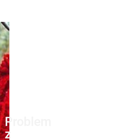
Problem
z