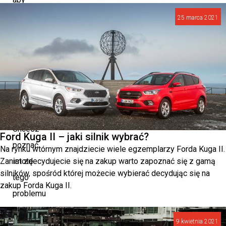
móc
25 marca 2021
spokojnie
dojechać
do
pracy
na
czas.
Chcesz
Ford Kuga II – jaki silnik wybrać?
poznać
Na rynku wtórnym znajdziecie wiele egzemplarzy Forda Kuga II.
Zanim zdecydujecie się na zakup warto zapoznać się z gamą
istotę
silników, spośród której możecie wybierać decydując się na
tego
zakup Forda Kuga II.
problemu
oraz
9 kwietnia 2021
możliwe