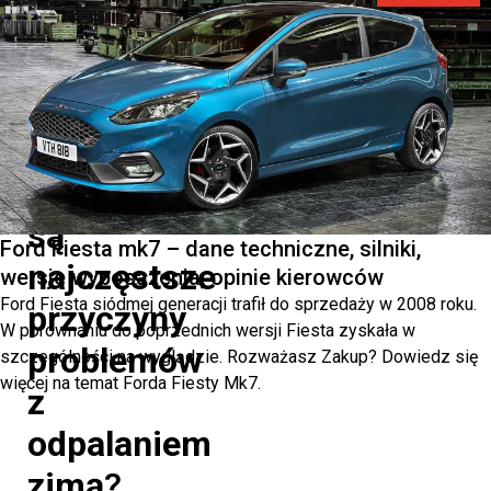
rozwiązania?
Przeczytaj
nasz
artykuł!
Jakie
są
Ford Fiesta mk7 – dane techniczne, silniki,
najczęstsze
wersje wyposażenia, opinie kierowców
Ford Fiesta siódmej generacji trafił do sprzedaży w 2008 roku.
przyczyny
W porównaniu do poprzednich wersji Fiesta zyskała w
problemów
szczególności na wyglądzie. Rozważasz Zakup? Dowiedz się
więcej na temat Forda Fiesty Mk7.
z
odpalaniem
zimą
?