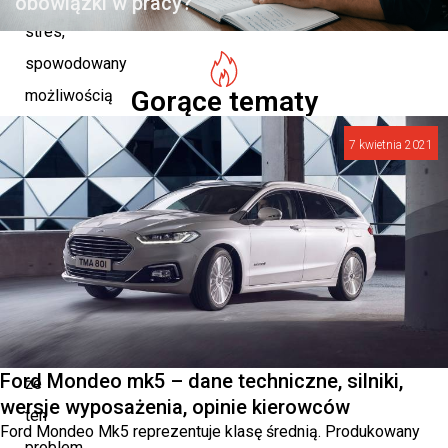
obowiązki w pracy?
stres,
spowodowany
Gorące tematy
możliwością
spóźnienia
7 kwietnia 2021
się
do
pracy.
Ze
względu
na
to,
Ford Mondeo mk5 – dane techniczne, silniki,
że
wersje wyposażenia, opinie kierowców
ten
Ford Mondeo Mk5 reprezentuje klasę średnią. Produkowany
problem