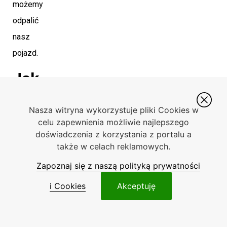
możemy
odpalić
nasz
pojazd.
Jak
odpalić
Nasza witryna wykorzystuje pliki Cookies w
samochód
celu zapewnienia możliwie najlepszego
„na
doświadczenia z korzystania z portalu a
także w celach reklamowych.
pych”
Zapoznaj się z naszą polityką prywatności
zimą?
i Cookies
Akceptuję
Czy