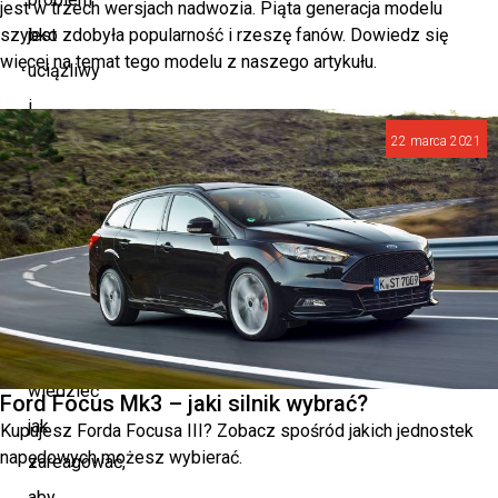
jest w trzech wersjach nadwozia. Piąta generacja modelu
szybko zdobyła popularność i rzeszę fanów. Dowiedz się
jest
więcej na temat tego modelu z naszego artykułu.
uciążliwy
i
może
22 marca 2021
się
często
powtarzać
zimową
aurą,
powinniśmy
wiedzieć
Ford Focus Mk3 – jaki silnik wybrać?
jak
Kupujesz Forda Focusa III? Zobacz spośród jakich jednostek
napędowych możesz wybierać.
zareagować,
aby