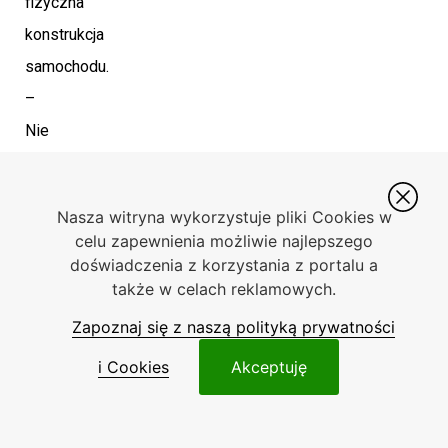
fizyczna
konstrukcja
samochodu.
–
Nie
możemy
po
Nasza witryna wykorzystuje pliki Cookies w
prostu
celu zapewnienia możliwie najlepszego
czekać,
doświadczenia z korzystania z portalu a
także w celach reklamowych.
aż
projekt
Zapoznaj się z naszą polityką prywatności
zostanie
i Cookies
Akceptuję
skończony,
bo