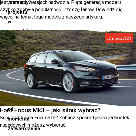
jest w trzech wersjach nadwozia. Piąta generacja modelu
„zamiany”
szybko zdobyła popularność i rzeszę fanów. Dowiedz się
projektu
więcej na temat tego modelu z naszego artykułu.
w
samochód.
22 marca 2021
Eksperci
ŠKODY
opowiadają,
jak
przebiegał
ten
proces
od
Ford Focus Mk3 – jaki silnik wybrać?
Kupujesz Forda Focusa III? Zobacz spośród jakich jednostek
momentu
napędowych możesz wybierać.
zatwierdzenia