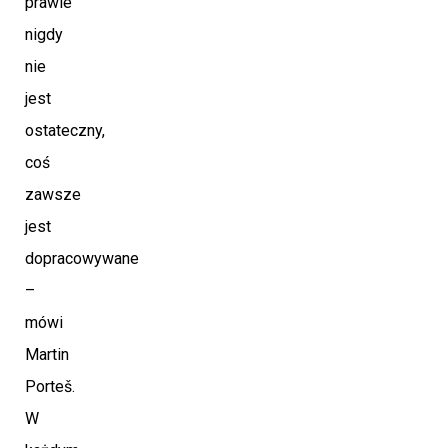
prawie
nigdy
nie
jest
ostateczny,
coś
zawsze
jest
dopracowywane
–
mówi
Martin
Porteš.
W