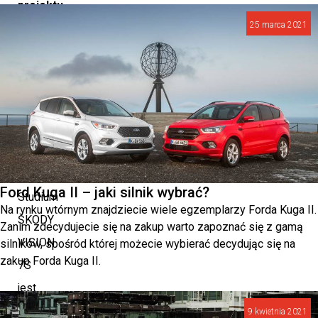
projektu,
25 marca 2021
przez
tworzenie
glinianych
prototypów,
po
światową
premierę.
Ford Kuga II – jaki silnik wybrać?
Studium
Na rynku wtórnym znajdziecie wiele egzemplarzy Forda Kuga II.
ŠKODY
Zanim zdecydujecie się na zakup warto zapoznać się z gamą
VISION
silników, spośród której możecie wybierać decydując się na
zakup Forda Kuga II.
7S
jest
nie
9 kwietnia 2021