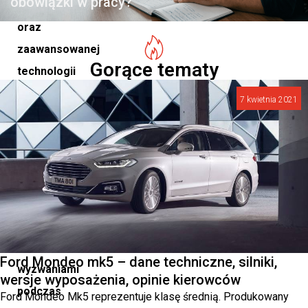
obowiązki w pracy?
materiałów
oraz
zaawansowanej
Gorące tematy
technologii
sprawiły,
7 kwietnia 2021
że
zespół
musiał
radzić
sobie
z
nietypowymi
Ford Mondeo mk5 – dane techniczne, silniki,
wyzwaniami
wersje wyposażenia, opinie kierowców
podczas
Ford Mondeo Mk5 reprezentuje klasę średnią. Produkowany