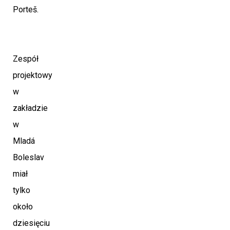
Porteš.
Zespół
projektowy
w
zakładzie
w
Mladá
Boleslav
miał
tylko
około
dziesięciu