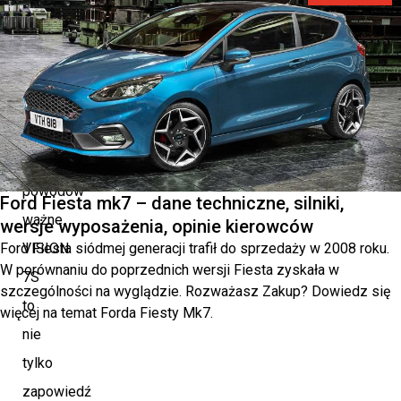
tylko
imponujące,
ale
także
z
wielu
powodów
Ford Fiesta mk7 – dane techniczne, silniki,
ważne.
wersje wyposażenia, opinie kierowców
Ford Fiesta siódmej generacji trafił do sprzedaży w 2008 roku.
VISION
W porównaniu do poprzednich wersji Fiesta zyskała w
7S
szczególności na wyglądzie. Rozważasz Zakup? Dowiedz się
to
więcej na temat Forda Fiesty Mk7.
nie
tylko
zapowiedź