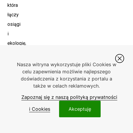
która
łączy
osiągi
i
ekologię,
idealnie
wpisując
Nasza witryna wykorzystuje pliki Cookies w
celu zapewnienia możliwie najlepszego
się
doświadczenia z korzystania z portalu a
w
także w celach reklamowych.
potrzeby
Zapoznaj się z naszą polityką prywatności
nowoczesnych
i Cookies
Akceptuję
kierowców.
SEAT