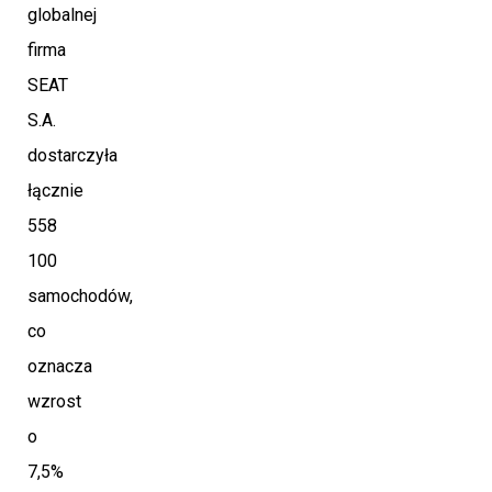
globalnej
firma
SEAT
S.A.
dostarczyła
łącznie
558
100
samochodów,
co
oznacza
wzrost
o
7,5%