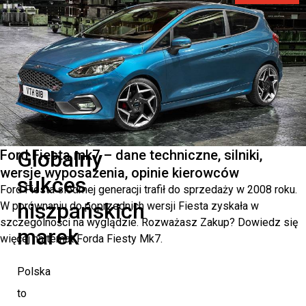
popularność
obu
marek
wśród
polskich
kierowców.
Globalny
Ford Fiesta mk7 – dane techniczne, silniki,
wersje wyposażenia, opinie kierowców
sukces
Ford Fiesta siódmej generacji trafił do sprzedaży w 2008 roku.
hiszpańskich
W porównaniu do poprzednich wersji Fiesta zyskała w
szczególności na wyglądzie. Rozważasz Zakup? Dowiedz się
marek
więcej na temat Forda Fiesty Mk7.
Polska
to