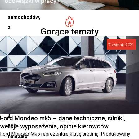
obowiązki w pracy?
nowych
samochodów,
z
Gorące tematy
czego
7 kwietnia 2021
aż
11
500
to
modele
CUPRA,
a
4
Ford Mondeo mk5 – dane techniczne, silniki,
wersje wyposażenia, opinie kierowców
500
Ford Mondeo Mk5 reprezentuje klasę średnią. Produkowany
należało