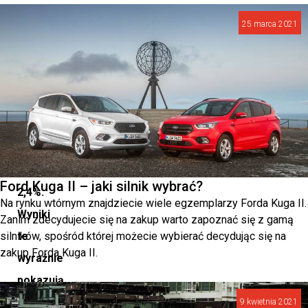
31,6%,
25 marca 2021
podczas
gdy
SEAT
zwiększył
swoją
obecność
o
Ford Kuga II – jaki silnik wybrać?
2,4%.
Na rynku wtórnym znajdziecie wiele egzemplarzy Forda Kuga II.
Wyniki
Zanim zdecydujecie się na zakup warto zapoznać się z gamą
silników, spośród której możecie wybierać decydując się na
te
zakup Forda Kuga II.
wyraźnie
pokazują
rosnącą
9 kwietnia 2021