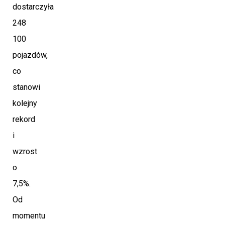
dostarczyła
248
100
pojazdów,
co
stanowi
kolejny
rekord
i
wzrost
o
7,5%.
Od
momentu