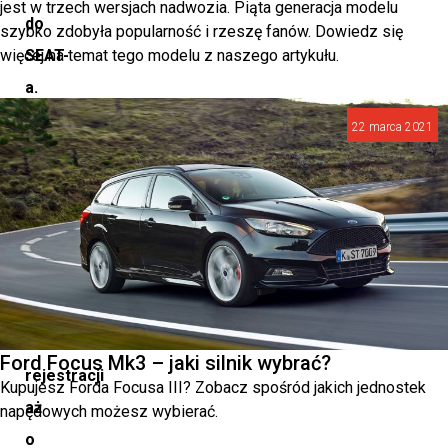
jest w trzech wersjach nadwozia. Piąta generacja modelu
do
szybko zdobyła popularność i rzeszę fanów. Dowiedz się
więcej na temat tego modelu z naszego artykułu.
SEAT-
a.
Oznacza
22 marca 2021
to
imponujące
wzrosty
–
CUPRA
odnotowała
skok
Ford Focus Mk3 – jaki silnik wybrać?
rejestracji
Kupujesz Forda Focusa III? Zobacz spośród jakich jednostek
aż
napędowych możesz wybierać.
o