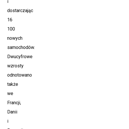
i
dostarczając
16
100
nowych
samochodów.
Dwucyfrowe
wzrosty
odnotowano
także
we
Francji,
Danii
i