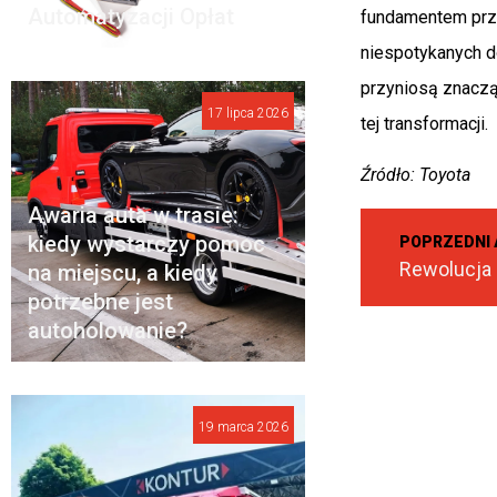
Automatyzacji Opłat
fundamentem przy
niespotykanych do
przyniosą znaczą
17 lipca 2026
tej transformacji.
Źródło: Toyota
Awaria auta w trasie:
kiedy wystarczy pomoc
POPRZEDNI 
na miejscu, a kiedy
potrzebne jest
autoholowanie?
19 marca 2026