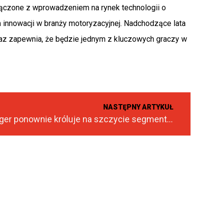
łączone z wprowadzeniem na rynek technologii o
m innowacji w branży motoryzacyjnej. Nadchodzące lata
raz zapewnia, że będzie jednym z kluczowych graczy w
NASTĘPNY ARTYKUŁ
Ford Ranger ponownie króluje na szczycie segmentu pick-upów w Polsce