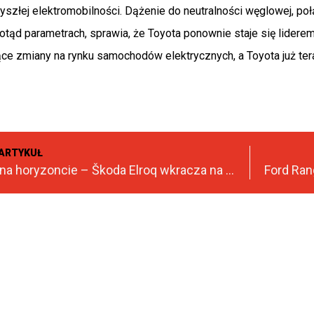
szłej elektromobilności. Dążenie do neutralności węglowej, po
tąd parametrach, sprawia, że Toyota ponownie staje się lidere
ce zmiany na rynku samochodów elektrycznych, a Toyota już te
ARTYKUŁ
Rewolucja na horyzoncie – Škoda Elroq wkracza na scenę