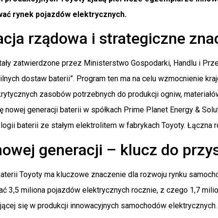
ać rynek pojazdów elektrycznych.
acja rządowa i strategiczne zna
tały zatwierdzone przez Ministerstwo Gospodarki, Handlu i Pr
lnych dostaw baterii”. Program ten ma na celu wzmocnienie krajow
rytycznych zasobów potrzebnych do produkcji ogniw, materiałó
ję nowej generacji baterii w spółkach Prime Planet Energy & Solu
ogii baterii ze stałym elektrolitem w fabrykach Toyoty. Łączna
nowej generacji – klucz do przy
aterii Toyoty ma kluczowe znaczenie dla rozwoju rynku samocho
ć 3,5 miliona pojazdów elektrycznych rocznie, z czego 1,7 mili
ującej się w produkcji innowacyjnych samochodów elektrycznych