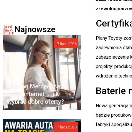
zrewolucjonizow
Certyfik
Najnowsze
Plany Toyoty zos
17 lipca 2026
zapewnienia stabi
zabezpieczenie k
projekty: produkc
wdrożenie technol
Leasing Mercedesa
Baterie 
przez internet – jak
wybrać dobre oferty?
Nowa generacja b
będzie produkowa
fabryki specjaliz
17 lipca 2026