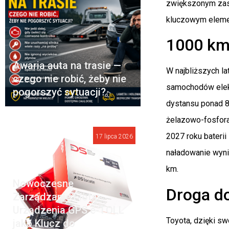
zwiększonym zasi
kluczowym elemen
1000 km 
Awaria auta na trasie —
W najbliższych la
czego nie robić, żeby nie
samochodów elekt
pogorszyć sytuacji?
dystansu ponad 80
żelazowo-fosfora
2027 roku baterii
17 lipca 2026
naładowanie wyni
km.
Nowoczesne
Droga do
Zarządzanie Flotą:
Urządzenia GPS e-TOLL
Toyota, dzięki sw
jako Klucz do