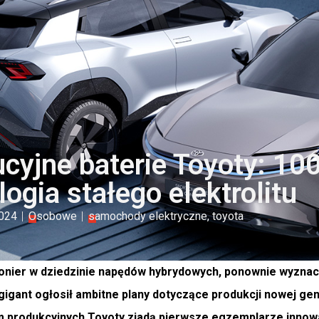
cyjne baterie Toyoty: 10
ogia stałego elektrolitu
2024
Osobowe
samochody elektryczne
,
toyota
pionier w dziedzinie napędów hybrydowych, ponownie wyznac
gigant ogłosił ambitne plany dotyczące produkcji nowej ge
m produkcyjnych Toyoty zjadą pierwsze egzemplarze innow