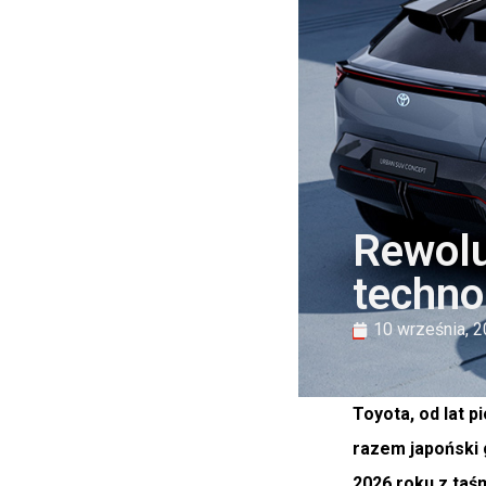
Rewolu
technol
10 września, 
Toyota, od lat 
razem japoński 
2026 roku z taś