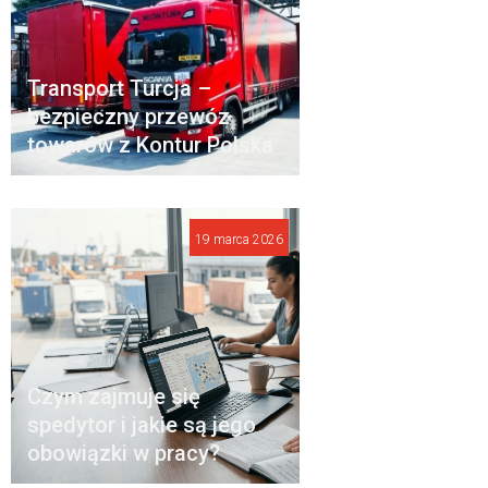
Transport Turcja –
bezpieczny przewóz
towarów z Kontur Polska
19 marca 2026
Czym zajmuje się
spedytor i jakie są jego
obowiązki w pracy?