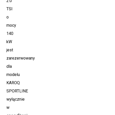
2.0
TSI
o
mocy
140
kW
jest
zarezerwowany
dla
modelu
KAROQ
SPORTLINE
wyłącznie
w