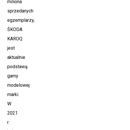
miliona
sprzedanych
egzemplarzy,
ŠKODA
KAROQ
jest
aktualnie
podstawą
gamy
modelowej
marki.
W
2021
r.