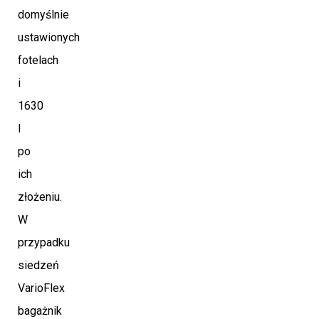
domyślnie
ustawionych
fotelach
i
1630
l
po
ich
złożeniu.
W
przypadku
siedzeń
VarioFlex
bagażnik