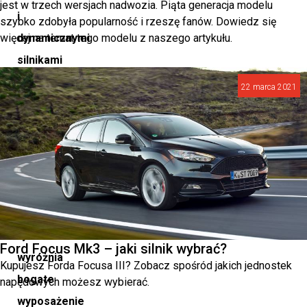
jest w trzech wersjach nadwozia. Piąta generacja modelu
i
szybko zdobyła popularność i rzeszę fanów. Dowiedz się
więcej na temat tego modelu z naszego artykułu.
dynamicznymi
silnikami
z
22 marca 2021
generacji
EVO.
Specyfikację
modelu
na
polski
rynek
Ford Focus Mk3 – jaki silnik wybrać?
wyróżnia
Kupujesz Forda Focusa III? Zobacz spośród jakich jednostek
bogate
napędowych możesz wybierać.
wyposażenie