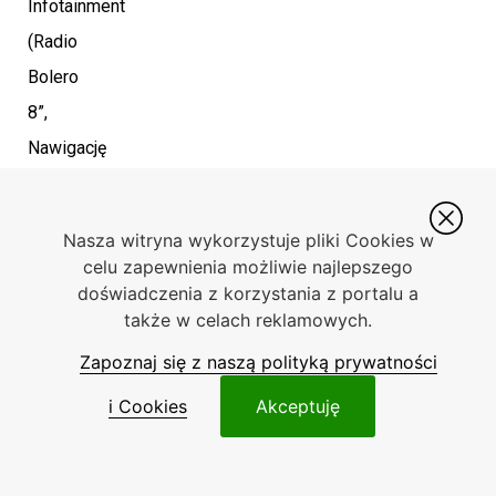
Infotainment
(Radio
Bolero
8”,
Nawigację
Amundsen
8”
Nasza witryna wykorzystuje pliki Cookies w
lub
celu zapewnienia możliwie najlepszego
Columbus
doświadczenia z korzystania z portalu a
także w celach reklamowych.
9,2”),
funkcję
Zapoznaj się z naszą polityką prywatności
SmartLink
i Cookies
Akceptuję
oferującą
bezprzewodowe