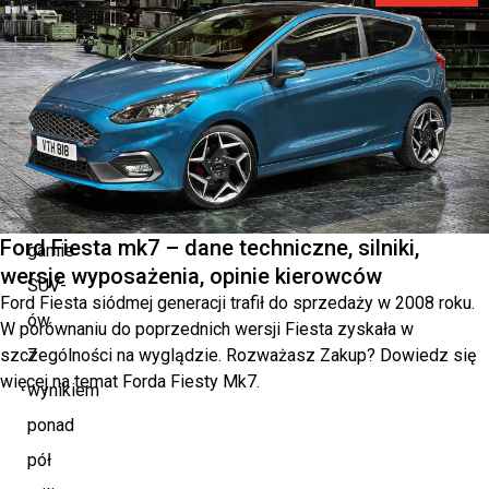
model
KAROQ
–
swój
drugi
samochód
w
Ford Fiesta mk7 – dane techniczne, silniki,
gamie
wersje wyposażenia, opinie kierowców
SUV-
Ford Fiesta siódmej generacji trafił do sprzedaży w 2008 roku.
ów.
W porównaniu do poprzednich wersji Fiesta zyskała w
szczególności na wyglądzie. Rozważasz Zakup? Dowiedz się
Z
więcej na temat Forda Fiesty Mk7.
wynikiem
ponad
pół