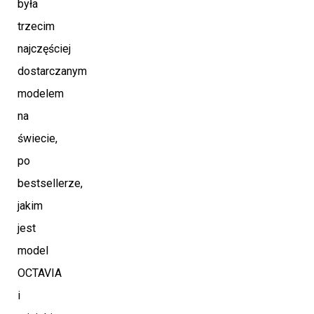
była
trzecim
najczęściej
dostarczanym
modelem
na
świecie,
po
bestsellerze,
jakim
jest
model
OCTAVIA
i