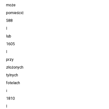
może
pomieścić
588
l
lub
1605
l
przy
złożonych
tylnych
fotelach
i
1810
l