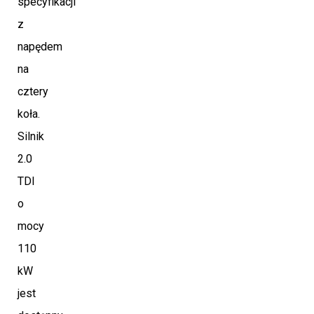
specyfikacji
z
napędem
na
cztery
koła.
Silnik
2.0
TDI
o
mocy
110
kW
jest