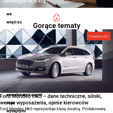
obowiązki w pracy?
wykorzystaniem
we
wnętrzu
Gorące tematy
materiałów
7 kwietnia 2021
z
recyklingu,
najnowszymi
systemami
bezpieczeństwa,
wysokimi
właściwościami
aerodynamicznymi
Ford Mondeo mk5 – dane techniczne, silniki,
wersje wyposażenia, opinie kierowców
oraz
Ford Mondeo Mk5 reprezentuje klasę średnią. Produkowany
wydajnymi