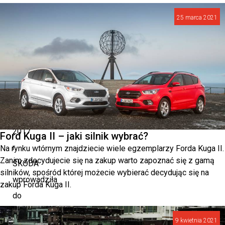
standardowe
25 marca 2021
oraz
szereg
pakietów
do
wyboru.
W
2017
Ford Kuga II – jaki silnik wybrać?
r.
Na rynku wtórnym znajdziecie wiele egzemplarzy Forda Kuga II.
Zanim zdecydujecie się na zakup warto zapoznać się z gamą
ŠKODA
silników, spośród której możecie wybierać decydując się na
wprowadziła
zakup Forda Kuga II.
do
oferty
9 kwietnia 2021