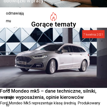
obowiązki w pracy?
niektórzy
odmawiają
mu
Gorące tematy
prestiżu,
7 kwietnia 2021
to
jednak
w
gruncie
rzeczy
trzeba
przyznać,
że
Ford Mondeo mk5 – dane techniczne, silniki,
wersje wyposażenia, opinie kierowców
jest
Ford Mondeo Mk5 reprezentuje klasę średnią. Produkowany
to