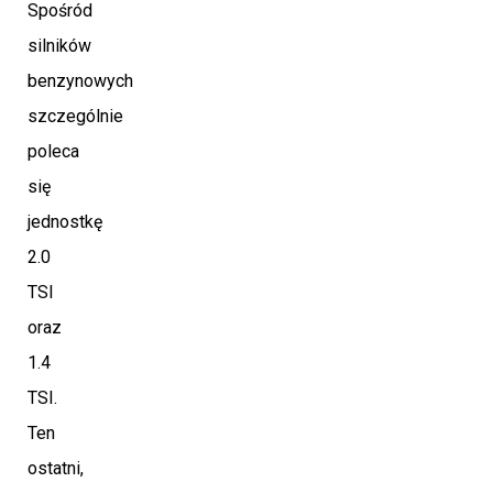
Spośród
silników
benzynowych
szczególnie
poleca
się
jednostkę
2.0
TSI
oraz
1.4
TSI.
Ten
ostatni,