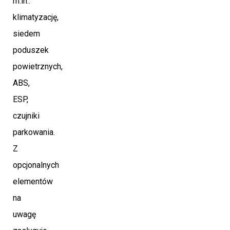
m.in.:
klimatyzację,
siedem
poduszek
powietrznych,
ABS,
ESP,
czujniki
parkowania.
Z
opcjonalnych
elementów
na
uwagę