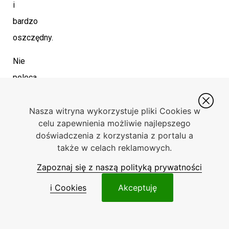
i
bardzo
oszczędny.
Nie
poleca
się
za
Nasza witryna wykorzystuje pliki Cookies w
celu zapewnienia możliwie najlepszego
to
doświadczenia z korzystania z portalu a
1.8
także w celach reklamowych.
TSI.
Zapoznaj się z naszą polityką prywatności
Godny
i Cookies
Akceptuję
uwagi
jest
za