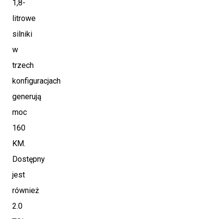
1,8-
litrowe
silniki
w
trzech
konfiguracjach
generują
moc
160
KM.
Dostępny
jest
również
2.0