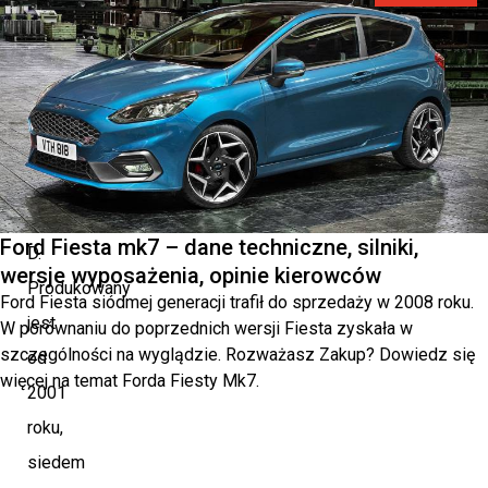
Superb
to
samochód
osobowy
należący
do
segmentu
Ford Fiesta mk7 – dane techniczne, silniki,
D.
wersje wyposażenia, opinie kierowców
Produkowany
Ford Fiesta siódmej generacji trafił do sprzedaży w 2008 roku.
jest
W porównaniu do poprzednich wersji Fiesta zyskała w
szczególności na wyglądzie. Rozważasz Zakup? Dowiedz się
od
więcej na temat Forda Fiesty Mk7.
2001
roku,
siedem