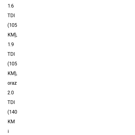
1.6
TDI
(105
KM),
1.9
TDI
(105
KM),
oraz
2.0
TDI
(140
KM
i