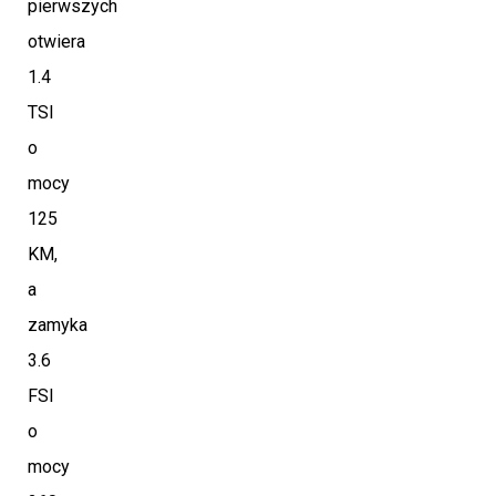
pierwszych
otwiera
1.4
TSI
o
mocy
125
KM,
a
zamyka
3.6
FSI
o
mocy