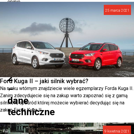
opinie
25 marca 2021
o
Skodzie
Superb
2.
Skoda
Superb
2
Ford Kuga II – jaki silnik wybrać?
–
Na rynku wtórnym znajdziecie wiele egzemplarzy Forda Kuga II.
Zanim zdecydujecie się na zakup warto zapoznać się z gamą
dane
silników, spośród której możecie wybierać decydując się na
techniczne
zakup Forda Kuga II.
Skoda
9 kwietnia 2021