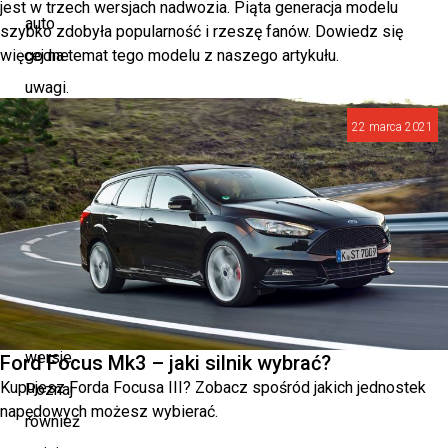
jest w trzech wersjach nadwozia. Piąta generacja modelu
auto
szybko zdobyła popularność i rzeszę fanów. Dowiedz się
więcej na temat tego modelu z naszego artykułu.
godne
uwagi.
22 marca 2021
Sprawdź
dane
techniczne
pojazdu
i
jego
dostępne
wersje.
Ford Focus Mk3 – jaki silnik wybrać?
Kupujesz Forda Focusa III? Zobacz spośród jakich jednostek
Poznaj
napędowych możesz wybierać.
również