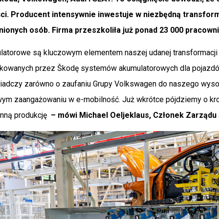
i. Producent intensywnie inwestuje w niezbędną transformac
nionych osób. Firma przeszkoliła już ponad 23 000 pracowni
atorowe są kluczowym elementem naszej udanej transformacji w
kowanych przez Škodę systemów akumulatorowych dla pojazdów
iadczy zarówno o zaufaniu Grupy Volkswagen do naszego wysok
 zaangażowaniu w e-mobilność. Już wkrótce pójdziemy o krok
nną produkcję
– mówi Michael Oeljeklaus, Członek Zarządu Š