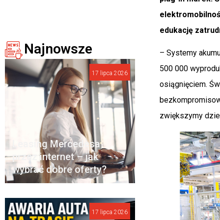
elektromobilnośc
edukację zatrud
Najnowsze
– Systemy akumul
500 000 wyprodu
17 lipca 2026
osiągnięciem. Św
bezkompromisowym
zwiększymy dzie
Leasing Mercedesa
przez internet – jak
wybrać dobre oferty?
17 lipca 2026