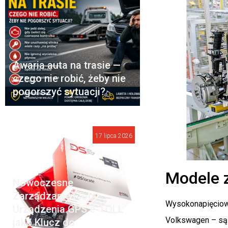
Awaria auta na trasie —
czego nie robić, żeby nie
pogorszyć sytuacji?
17 lipca 2026
Modele 
Nowoczesne
Zarządzanie Flotą:
Wysokonapięciowe
Urządzenia GPS e-TOLL
Volkswagen – są 
jako Klucz do