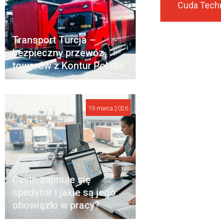
Transport Turcja –
bezpieczny przewóz
towarów z Kontur Polska
19 marca 2026
Czym zajmuje się
spedytor i jakie są jego
obowiązki w pracy?