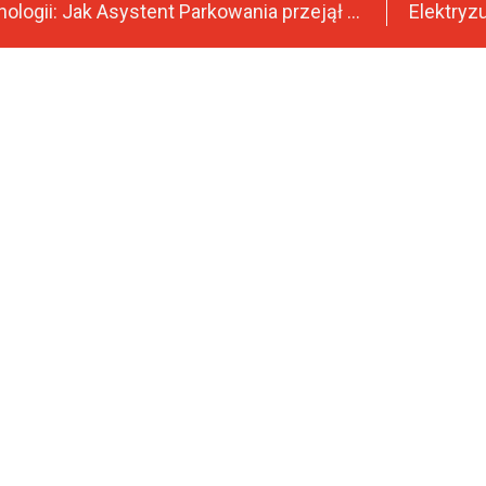
Cuda Technologii: Jak Asystent Parkowania przejął ster w Twoim samochodzie?