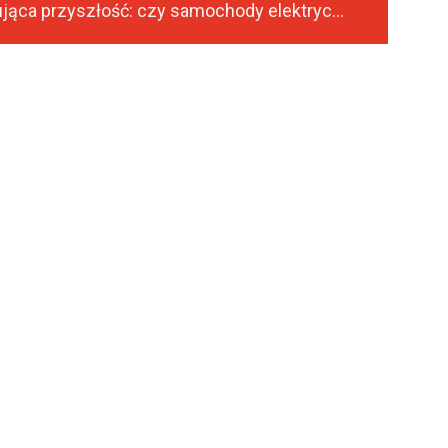
Elektryzująca przyszłość: czy samochody elektryczne są naprawdę tanie w eksploatacji?