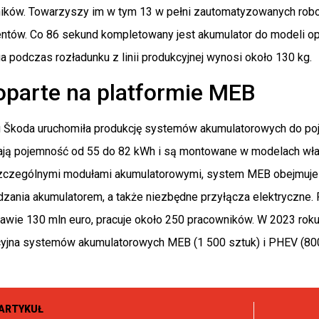
ików. Towarzyszy im w tym 13 w pełni zautomatyzowanych robot
entów. Co 86 sekund kompletowany jest akumulator do modeli
a podczas rozładunku z linii produkcyjnej wynosi około 130 kg.
oparte na platformie MEB
 Škoda uruchomiła produkcję systemów akumulatorowych do poja
ą pojemność od 55 do 82 kWh i są montowane w modelach własn
szczególnymi modułami akumulatorowymi, system MEB obejmuje
ania akumulatorem, a także niezbędne przyłącza elektryczne. Pr
awie 130 mln euro, pracuje około 250 pracowników. W 2023 roku
yjna systemów akumulatorowych MEB (1 500 sztuk) i PHEV (80
ARTYKUŁ