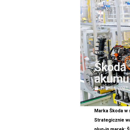
Škoda 
akumul
11 maja, 2023
Marka Škoda w 
Strategicznie 
plug-in marek: 