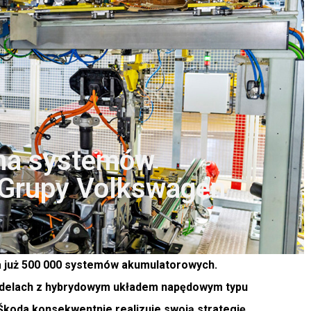
ona systemów
 Grupy Volkswagen
 już 500 000 systemów akumulatorowych.
delach z hybrydowym układem napędowym typu
 Škoda konsekwentnie realizuje swoją strategię