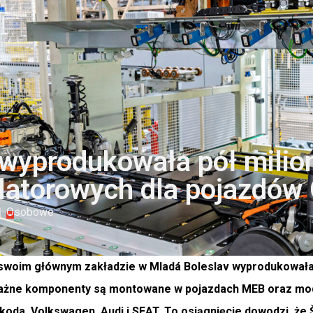
wyprodukowała pół mili
atorowych dla pojazdów
Osobowe
swoim głównym zakładzie w Mladá Boleslav wyprodukowała
ważne komponenty są montowane w pojazdach MEB oraz mo
Škoda, Volkswagen, Audi i SEAT. To osiągnięcie dowodzi, że