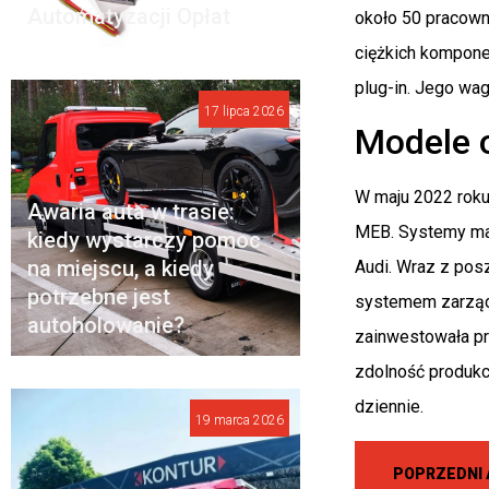
Automatyzacji Opłat
około 50 pracown
ciężkich kompon
plug-in. Jego wag
17 lipca 2026
Modele 
W maju 2022 roku
Awaria auta w trasie:
MEB. Systemy maj
kiedy wystarczy pomoc
na miejscu, a kiedy
Audi. Wraz z po
potrzebne jest
systemem zarządz
autoholowanie?
zainwestowała pr
zdolność produkc
dziennie.
19 marca 2026
POPRZEDNI 