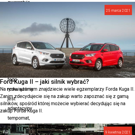
gwarantuje
25 marca 2021
optymalną
wydajność
hamowania
w
nagłych
sytuacjach.
Uzupełnieniem
tego
Ford Kuga II – jaki silnik wybrać?
Na rynku wtórnym znajdziecie wiele egzemplarzy Forda Kuga II.
rozwiązania
Zanim zdecydujecie się na zakup warto zapoznać się z gamą
jest
silników, spośród której możecie wybierać decydując się na
adaptacyjny
zakup Forda Kuga II.
tempomat,
automatycznie
9 kwietnia 2021