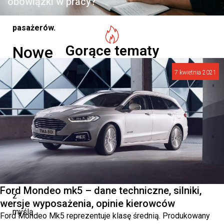
obowiązki w pracy?
i
pasażerów.
Gorące tematy
Nowe
standardy
7 kwietnia 2021
bezpieczeństwa
Model
K
Skyworth
został
zaprojektowany
Ford Mondeo mk5 – dane techniczne, silniki,
z
wersje wyposażenia, opinie kierowców
myślą
Ford Mondeo Mk5 reprezentuje klasę średnią. Produkowany