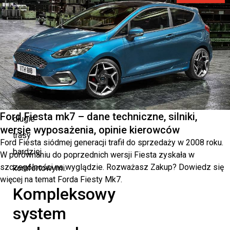
dostosowujący
się
do
warunków
ruchu,
co
czyni
Ford Fiesta mk7 – dane techniczne, silniki,
długie
wersje wyposażenia, opinie kierowców
trasy
Ford Fiesta siódmej generacji trafił do sprzedaży w 2008 roku.
bardziej
W porównaniu do poprzednich wersji Fiesta zyskała w
szczególności na wyglądzie. Rozważasz Zakup? Dowiedz się
komfortowymi.
więcej na temat Forda Fiesty Mk7.
Kompleksowy
system