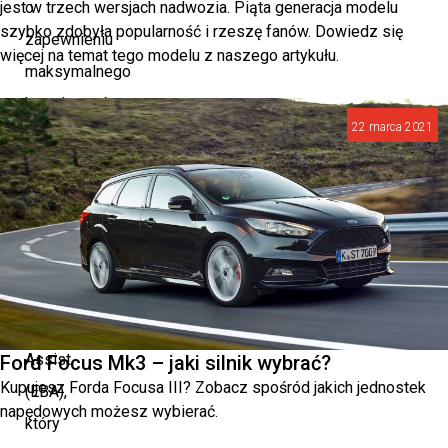
jest w trzech wersjach nadwozia. Piąta generacja modelu
o
szybko zdobyła popularność i rzeszę fanów. Dowiedz się
zapewnieniu
więcej na temat tego modelu z naszego artykułu.
maksymalnego
bezpieczeństwa.
22 marca 2021
Jednym
z
kluczowych
systemów
jest
Emergency
Brake
Assist
Ford Focus Mk3 – jaki silnik wybrać?
Kupujesz Forda Focusa III? Zobacz spośród jakich jednostek
(EBA),
napędowych możesz wybierać.
który