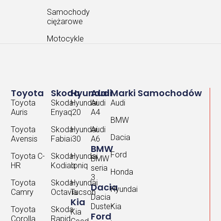
Samochody
ciężarowe
Motocykle
Toyota
Skoda
Hyundai
Audi
Marki Samochodów
Toyota
Skoda
Hyundai
Audi
Audi
Auris
Enyaq
i20
A4
BMW
Toyota
Skoda
Hyundai
Audi
Dacia
Avensis
Fabia
i30
A6
BMW
Ford
Toyota C-
Skoda
Hyundai
BMW
HR
Kodiaq
Ioniq
seria
Honda
3
Toyota
Skoda
Hyundai
Dacia
Hyundai
Camry
Octavia
Tucson
Dacia
Kia
Duster
Kia
Toyota
Skoda
Kia
Ford
Corolla
Rapid