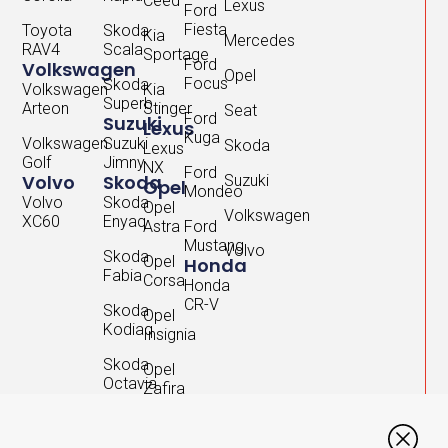
Ceed
Lexus
Ford
Fiesta
Toyota
Skoda
Kia
Mercedes
RAV4
Scala
Sportage
Ford
Volkswagen
Opel
Focus
Skoda
Volkswagen
Kia
Superb
Arteon
Stinger
Seat
Ford
Suzuki
Lexus
Kuga
Volkswagen
Suzuki
Skoda
Lexus
Golf
Jimny
NX
Ford
Volvo
Skoda
Suzuki
Opel
Mondeo
Volvo
Skoda
Opel
Volkswagen
XC60
Enyaq
Astra
Ford
Mustang
Volvo
Skoda
Opel
Honda
Fabia
Corsa
Honda
CR-V
Skoda
Opel
Kodiaq
Insignia
Skoda
Opel
Octavia
Zafira
Skoda
Rapid