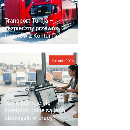
Transport Turcja –
bezpieczny przewóz
towarów z Kontur Polska
19 marca 2026
Czym zajmuje się
spedytor i jakie są jego
obowiązki w pracy?