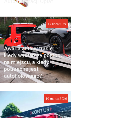
Automatyzacji Opłat
17 lipca 2026
Awaria auta w trasie:
kiedy wystarczy pomoc
na miejscu, a kiedy
potrzebne jest
autoholowanie?
19 marca 2026