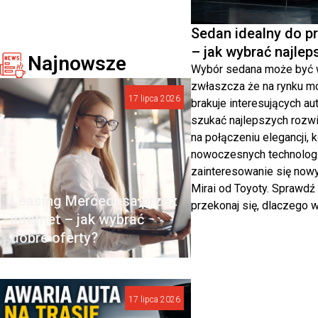
Sedan idealny do pr
– jak wybrać najle
Najnowsze
Wybór sedana może być
zwłaszcza że na rynku m
17 lipca 2026
brakuje interesujących aut
szukać najlepszych rozwi
na połączeniu elegancji, k
nowoczesnych technologi
zainteresowanie się now
Mirai od Toyoty. Sprawdź 
Leasing Mercedesa przez
przekonaj się, dlaczego w
internet – jak wybrać
dobre oferty?
17 lipca 2026