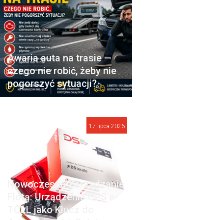
Awaria auta na trasie —
czego nie robić, żeby nie
pogorszyć sytuacji?
17 lipca 2026
Nowoczesne Zarządzanie
Flotą: Urządzenia GPS e-
TOLL jako Klucz do