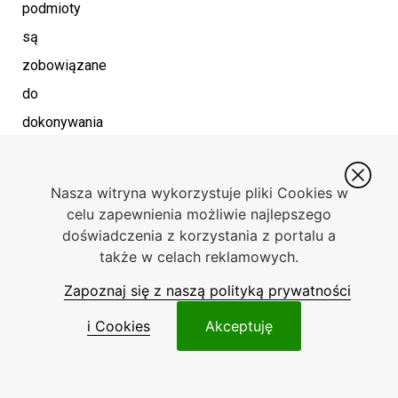
podmioty
są
zobowiązane
do
dokonywania
odpowiednich
zgłoszeń.
Nasza witryna wykorzystuje pliki Cookies w
Są
celu zapewnienia możliwie najlepszego
doświadczenia z korzystania z portalu a
one
także w celach reklamowych.
wymagane
Zapoznaj się z naszą polityką prywatności
podczas
przemieszczenia
i Cookies
Akceptuję
dokonywanego
w