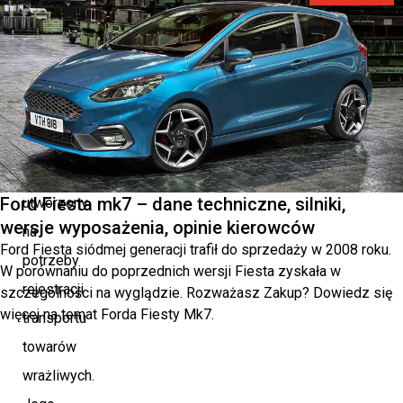
System
SENT
(System
Elektronicznego
Nadzoru
Transportu)
został
Ford Fiesta mk7 – dane techniczne, silniki,
utworzony
wersje wyposażenia, opinie kierowców
na
Ford Fiesta siódmej generacji trafił do sprzedaży w 2008 roku.
potrzeby
W porównaniu do poprzednich wersji Fiesta zyskała w
rejestracji
szczególności na wyglądzie. Rozważasz Zakup? Dowiedz się
więcej na temat Forda Fiesty Mk7.
transportu
towarów
wrażliwych.