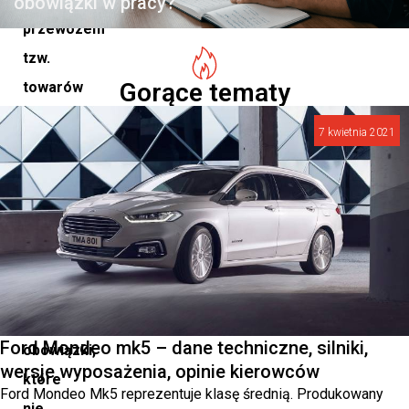
obowiązki w pracy?
przewozem
tzw.
Gorące tematy
towarów
wrażliwych.
7 kwietnia 2021
W
praktyce
nakłada
on
na
przewoźników
dodatkowe
Ford Mondeo mk5 – dane techniczne, silniki,
obowiązki,
wersje wyposażenia, opinie kierowców
które
Ford Mondeo Mk5 reprezentuje klasę średnią. Produkowany
nie