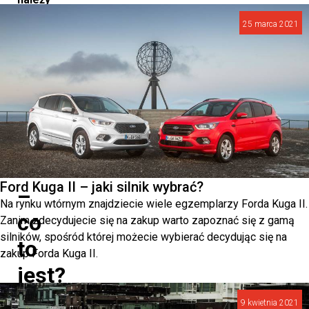
się
25 marca 2021
stosować
do
obowiązujących
przepisów.
System
SENT
Ford Kuga II – jaki silnik wybrać?
–
Na rynku wtórnym znajdziecie wiele egzemplarzy Forda Kuga II.
co
Zanim zdecydujecie się na zakup warto zapoznać się z gamą
silników, spośród której możecie wybierać decydując się na
to
zakup Forda Kuga II.
jest?
9 kwietnia 2021