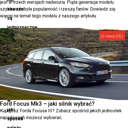
jest w trzech wersjach nadwozia. Piąta generacja modelu
szybko zdobyła popularność i rzeszę fanów. Dowiedz się
zawsze
więcej na temat tego modelu z naszego artykułu.
są
jednoznaczne.
Sprawdź,
22 marca 2021
jakie
towary
obejmuje
system
SENT
i
w
Ford Focus Mk3 – jaki silnik wybrać?
jaki
Kupujesz Forda Focusa III? Zobacz spośród jakich jednostek
napędowych możesz wybierać.
sposób
należy