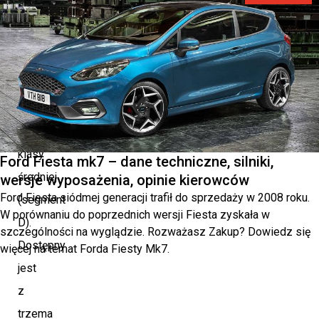
techniczne
Ford
Mondeo
to
samochód
osobowy
klasy
Ford Fiesta mk7 – dane techniczne, silniki,
średniej
wersje wyposażenia, opinie kierowców
Ford Fiesta siódmej generacji trafił do sprzedaży w 2008 roku.
(segment
W porównaniu do poprzednich wersji Fiesta zyskała w
D).
szczególności na wyglądzie. Rozważasz Zakup? Dowiedz się
Dostępny
więcej na temat Forda Fiesty Mk7.
jest
z
trzema