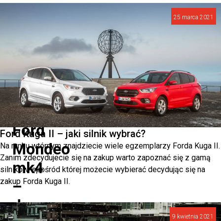
pomocną
25 marca 2021
wskazówką
przy
podejmowaniu
decyzji
o
zakupie.
Ford
Ford Kuga II – jaki silnik wybrać?
Mondeo
Na rynku wtórnym znajdziecie wiele egzemplarzy Forda Kuga II.
Zanim zdecydujecie się na zakup warto zapoznać się z gamą
mk4
silników, spośród której możecie wybierać decydując się na
zakup Forda Kuga II.
–
dane
9 kwietnia 2021