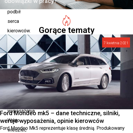
obowiązki w pracy?
i
podbił
serca
Gorące tematy
kierowców.
7 kwietnia 2021
Sprawdź
dane
techniczne
pojazdu
oraz
dostępne
wersje
wyposażenia.
Ford Mondeo mk5 – dane techniczne, silniki,
wersje wyposażenia, opinie kierowców
Warto
Ford Mondeo Mk5 reprezentuje klasę średnią. Produkowany
wiedzieć