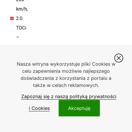
km/h,
2.0
TDCi
–
115
KM,
Nasza witryna wykorzystuje pliki Cookies w
300
celu zapewnienia możliwie najlepszego
Nm
doświadczenia z korzystania z portalu a
przy
także w celach reklamowych.
1750-
Zapoznaj się z naszą polityką prywatności
2300
i Cookies
Akceptuję
obr./min,
przyspieszenie:
11,4