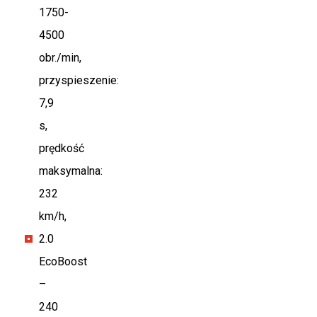
1750-
4500
obr./min,
przyspieszenie:
7,9
s,
prędkość
maksymalna:
232
km/h,
2.0
EcoBoost
–
240