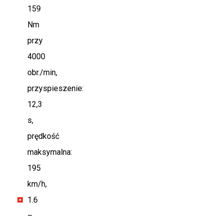
159
Nm
przy
4000
obr./min,
przyspieszenie:
12,3
s,
prędkość
maksymalna:
195
km/h,
1.6
–