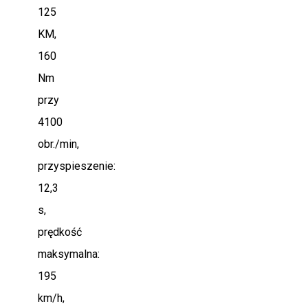
125
KM,
160
Nm
przy
4100
obr./min,
przyspieszenie:
12,3
s,
prędkość
maksymalna:
195
km/h,