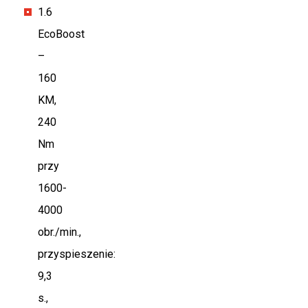
1.6
EcoBoost
–
160
KM,
240
Nm
przy
1600-
4000
obr./min.,
przyspieszenie:
9,3
s.,