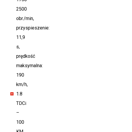
2500
obr./min,
przyspieszenie:
11,9
s,
prędkość
maksymalna:
190
km/h,
1.8
TDCi
–
100
KM,