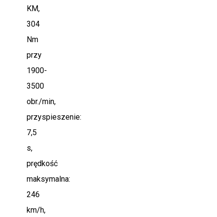
KM,
304
Nm
przy
1900-
3500
obr./min,
przyspieszenie:
7,5
s,
prędkość
maksymalna:
246
km/h,