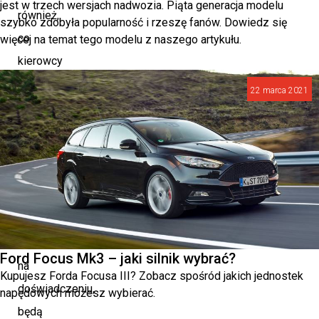
jest w trzech wersjach nadwozia. Piąta generacja modelu
również,
szybko zdobyła popularność i rzeszę fanów. Dowiedz się
co
więcej na temat tego modelu z naszego artykułu.
kierowcy
sądzą
22 marca 2021
o
Fordzie
Mondeo
mk4.
Opinie
użytkowników,
oparte
Ford Focus Mk3 – jaki silnik wybrać?
na
Kupujesz Forda Focusa III? Zobacz spośród jakich jednostek
doświadczeniu,
napędowych możesz wybierać.
będą