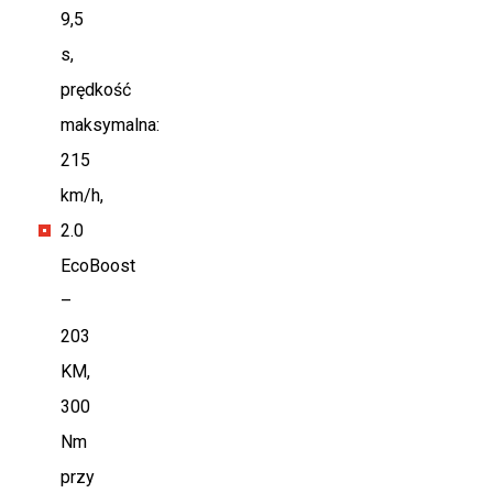
9,5
s,
prędkość
maksymalna:
215
km/h,
2.0
EcoBoost
–
203
KM,
300
Nm
przy