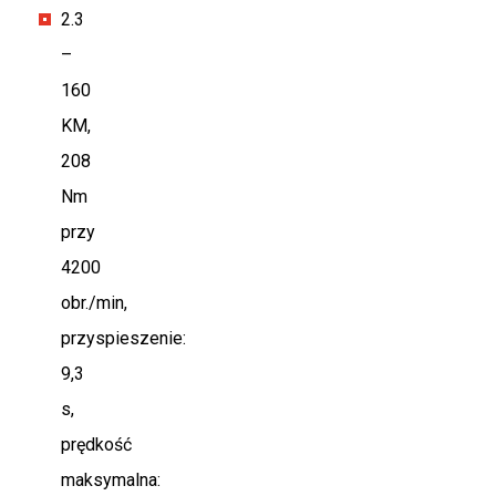
2.3
–
160
KM,
208
Nm
przy
4200
obr./min,
przyspieszenie:
9,3
s,
prędkość
maksymalna: