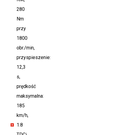
280
Nm
przy
1800
obr./min,
przyspieszenie:
12,3
s,
prędkość
maksymalna:
185
km/h,
1.8
TDCi