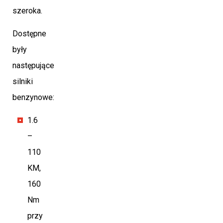
szeroka.
Dostępne
były
następujące
silniki
benzynowe:
1.6
–
110
KM,
160
Nm
przy