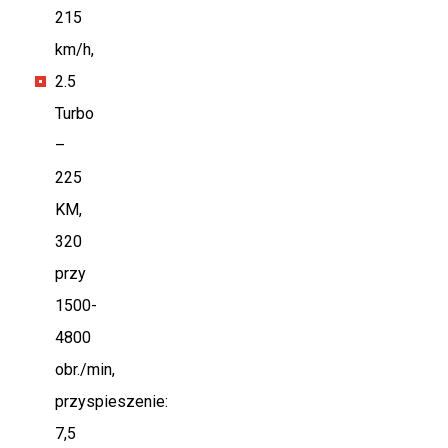
215
km/h,
2.5
Turbo
–
225
KM,
320
przy
1500-
4800
obr./min,
przyspieszenie:
7,5