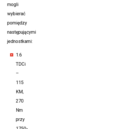
mogli
wybierać
pomiędzy
następującymi
jednostkami:
1.6
TDCi
–
115
KM,
270
Nm
przy
1750-