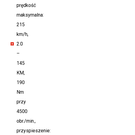
prędkość
maksymalna:
215
km/h,
2.0
–
145
KM,
190
Nm
przy
4500
obr./min.,
przyspieszenie: