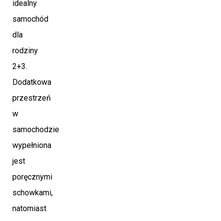
idealny
samochód
dla
rodziny
2+3.
Dodatkowa
przestrzeń
w
samochodzie
wypełniona
jest
poręcznymi
schowkami,
natomiast