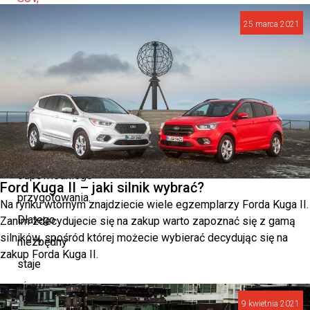
crossover
25 marca 2021
czy
kombi.
Podróżowanie
z
dziećmi
wymaga
odpowiedniego
Ford Kuga II – jaki silnik wybrać?
przygotowania.
Na rynku wtórnym znajdziecie wiele egzemplarzy Forda Kuga II.
Dlatego
Zanim zdecydujecie się na zakup warto zapoznać się z gamą
silników, spośród której możecie wybierać decydując się na
niezbędny
zakup Forda Kuga II.
staje
się
9 kwietnia 2021
samochodów