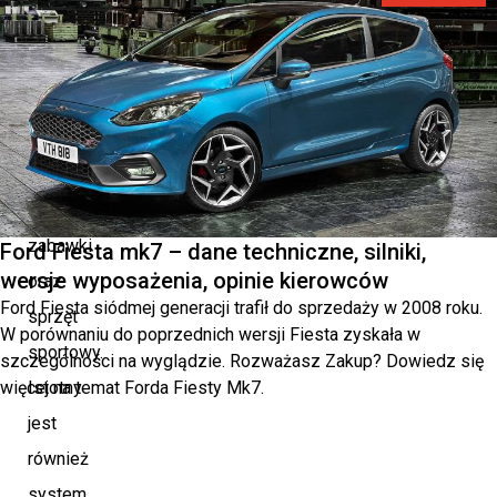
z
dużym
bagażnikiem,
który
pomieści
walizki,
zabawki
Ford Fiesta mk7 – dane techniczne, silniki,
wersje wyposażenia, opinie kierowców
oraz
Ford Fiesta siódmej generacji trafił do sprzedaży w 2008 roku.
sprzęt
W porównaniu do poprzednich wersji Fiesta zyskała w
sportowy.
szczególności na wyglądzie. Rozważasz Zakup? Dowiedz się
więcej na temat Forda Fiesty Mk7.
Istotny
jest
również
system