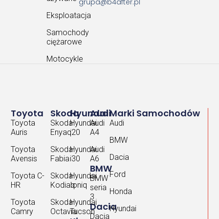
grupa@b4after.pl
Eksploatacja
Samochody
ciężarowe
Motocykle
Toyota
Skoda
Hyundai
Audi
Marki Samochodów
Toyota
Skoda
Hyundai
Audi
Audi
Auris
Enyaq
i20
A4
BMW
Toyota
Skoda
Hyundai
Audi
Dacia
Avensis
Fabia
i30
A6
BMW
Ford
Toyota C-
Skoda
Hyundai
BMW
HR
Kodiaq
Ioniq
seria
Honda
3
Toyota
Skoda
Hyundai
Dacia
Hyundai
Camry
Octavia
Tucson
Dacia