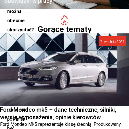
obowiązki w pracy?
samochodu
można
obecnie
Gorące tematy
skorzystać?
Podpowiadamy!
7 kwietnia 2021
Idealne
auto
dla
rodziny
Rodzinny
Ford Mondeo mk5 – dane techniczne, silniki,
samochód
wersje wyposażenia, opinie kierowców
powinien
Ford Mondeo Mk5 reprezentuje klasę średnią. Produkowany
być