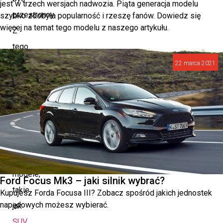
jest w trzech wersjach nadwozia. Piąta generacja modelu
przestronny.
szybko zdobyła popularność i rzeszę fanów. Dowiedz się
więcej na temat tego modelu z naszego artykułu.
Z
tego
względu
22 marca 2021
warto
zdecydować
się
na
nieco
większe
modele,
Ford Focus Mk3 – jaki silnik wybrać?
takie
Kupujesz Forda Focusa III? Zobacz spośród jakich jednostek
napędowych możesz wybierać.
jak
SUV,