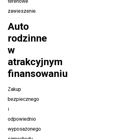
terenowe
zawieszenie.
Auto
rodzinne
w
atrakcyjnym
finansowaniu
Zakup
bezpiecznego
i
odpowiednio
wyposażonego
samochodu