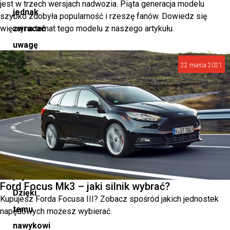
jest w trzech wersjach nadwozia. Piąta generacja modelu
jednak
szybko zdobyła popularność i rzeszę fanów. Dowiedz się
więcej na temat tego modelu z naszego artykułu.
zwracać
uwagę
na
22 marca 2021
jakość
podzespołów,
które
montujemy
w
naszym
pojeździe.
Ford Focus Mk3 – jaki silnik wybrać?
Dzięki
Kupujesz Forda Focusa III? Zobacz spośród jakich jednostek
temu
napędowych możesz wybierać.
nawykowi