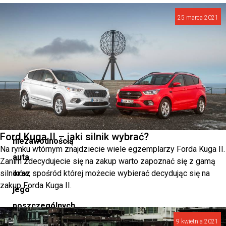
będziemy
25 marca 2021
przez
długie
lata
cieszyć
się
jakością
oraz
Ford Kuga II – jaki silnik wybrać?
niezawodnością
Na rynku wtórnym znajdziecie wiele egzemplarzy Forda Kuga II.
auta
Zanim zdecydujecie się na zakup warto zapoznać się z gamą
silników, spośród której możecie wybierać decydując się na
oraz
zakup Forda Kuga II.
jego
poszczególnych
elementów.
9 kwietnia 2021