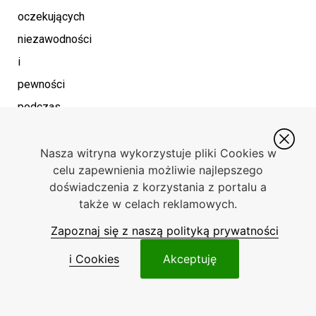
oczekujących
niezawodności
i
pewności
podczas
jazdy.
Nasza witryna wykorzystuje pliki Cookies w
Po
celu zapewnienia możliwie najlepszego
najlepsze
doświadczenia z korzystania z portalu a
także w celach reklamowych.
części
do
Zapoznaj się z naszą polityką prywatności
Peugeota
i Cookies
Akceptuję
zapraszamy
Państwa