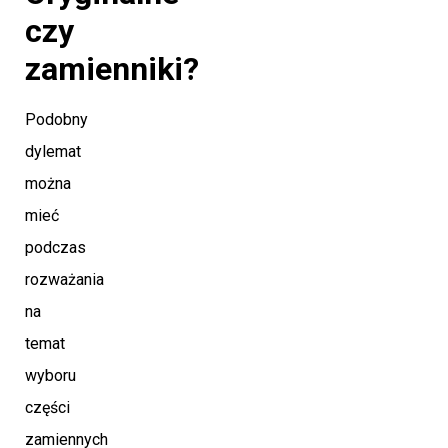
czy
zamienniki?
Podobny
dylemat
można
mieć
podczas
rozważania
na
temat
wyboru
części
zamiennych