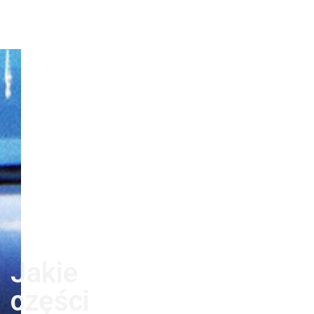
Jakie
części