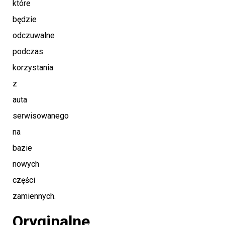
które
będzie
odczuwalne
podczas
korzystania
z
auta
serwisowanego
na
bazie
nowych
części
zamiennych.
Oryginalne