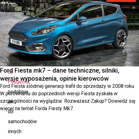
Części
do
Peugeota
Wybierając
części
Ford Fiesta mk7 – dane techniczne, silniki,
do
wersje wyposażenia, opinie kierowców
Peugeota
,
Ford Fiesta siódmej generacji trafił do sprzedaży w 2008 roku.
podobnie
W porównaniu do poprzednich wersji Fiesta zyskała w
szczególności na wyglądzie. Rozważasz Zakup? Dowiedz się
jak
więcej na temat Forda Fiesty Mk7.
do
samochodów
innych