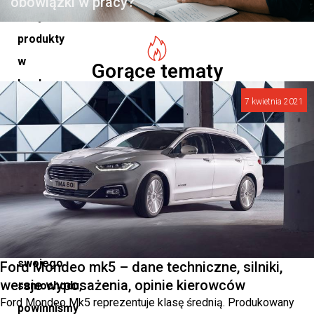
obowiązki w pracy?
swoje
produkty
w
Gorące tematy
bardzo
7 kwietnia 2021
różnych
cenach.
Dbając
o
kondycję
i
niezawodność
swojego
Ford Mondeo mk5 – dane techniczne, silniki,
wersje wyposażenia, opinie kierowców
samochodu,
Ford Mondeo Mk5 reprezentuje klasę średnią. Produkowany
powinniśmy