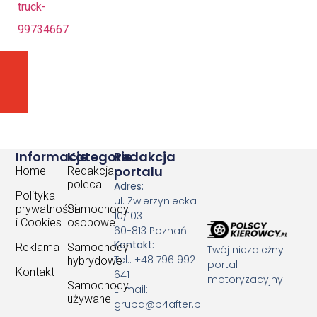
truck-
99734667
POPRZEDNI ARTYKUŁ
NASTĘPNY ARTYKUŁ
Folia PPF, czyli wygląd auta na najwyższym poziomi
Kolejny drastyczny wzrost kar dla kierowców
Informacje
Kategorie
Redakcja
portalu
Home
Redakcja
poleca
Adres:
Polityka
ul. Zwierzyniecka
prywatności
Samochody
10/103
i Cookies
osobowe
60-813 Poznań
Kontakt:
Reklama
Samochody
Twój niezależny
Tel.: +48 796 992
hybrydowe
portal
Kontakt
641
motoryzacyjny.
Samochody
E-mail:
używane
grupa@b4after.pl