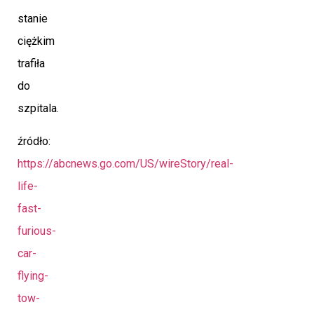
stanie
ciężkim
trafiła
do
szpitala.
źródło:
https://abcnews.go.com/US/wireStory/real-
life-
fast-
furious-
car-
flying-
tow-