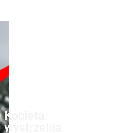
Kobieta
wystrzeliła