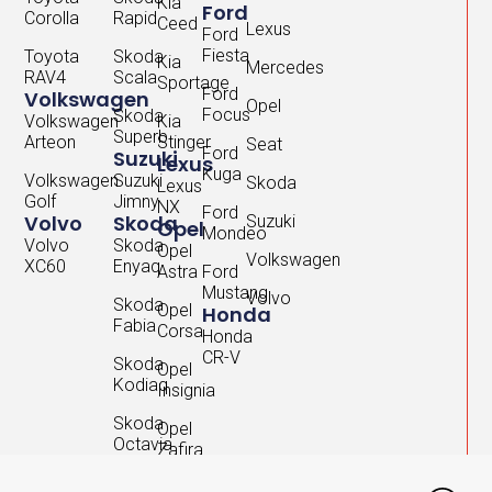
Kia
Ford
Corolla
Rapid
Ceed
Lexus
Ford
Fiesta
Toyota
Skoda
Kia
Mercedes
RAV4
Scala
Sportage
Ford
Volkswagen
Opel
Focus
Skoda
Volkswagen
Kia
Superb
Arteon
Stinger
Seat
Ford
Suzuki
Lexus
Kuga
Volkswagen
Suzuki
Skoda
Lexus
Golf
Jimny
NX
Ford
Volvo
Skoda
Suzuki
Opel
Mondeo
Volvo
Skoda
Opel
Volkswagen
XC60
Enyaq
Astra
Ford
Mustang
Volvo
Skoda
Opel
Honda
Fabia
Corsa
Honda
CR-V
Skoda
Opel
Kodiaq
Insignia
Skoda
Opel
Octavia
Zafira
Skoda