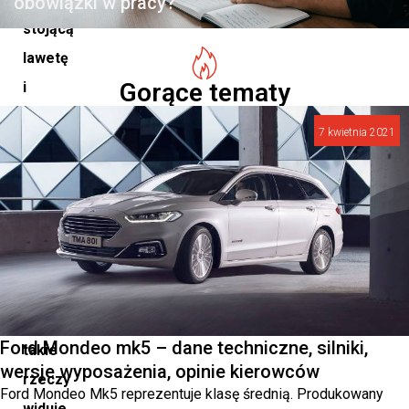
obowiązki w pracy?
stojącą
lawetę
Gorące tematy
i
wylatuje
7 kwietnia 2021
z
niej
na
odległość
kilkudziesięciu
metrów.
Zazwyczaj
Ford Mondeo mk5 – dane techniczne, silniki,
takie
wersje wyposażenia, opinie kierowców
rzeczy
Ford Mondeo Mk5 reprezentuje klasę średnią. Produkowany
widuje