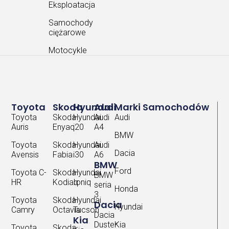
Eksploatacja
Samochody
ciężarowe
Motocykle
Toyota
Skoda
Hyundai
Audi
Marki Samochodów
Toyota
Skoda
Hyundai
Audi
Audi
Auris
Enyaq
i20
A4
BMW
Toyota
Skoda
Hyundai
Audi
Dacia
Avensis
Fabia
i30
A6
BMW
Ford
Toyota C-
Skoda
Hyundai
BMW
HR
Kodiaq
Ioniq
seria
Honda
3
Toyota
Skoda
Hyundai
Dacia
Hyundai
Camry
Octavia
Tucson
Dacia
Kia
Duster
Kia
Toyota
Skoda