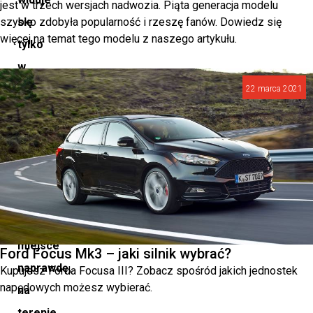
jest w trzech wersjach nadwozia. Piąta generacja modelu
szybko zdobyła popularność i rzeszę fanów. Dowiedz się
się
więcej na temat tego modelu z naszego artykułu.
tylko
w
filmach
22 marca 2021
czy
grach,
ale
taka
sytuacja
miała
miejsce
Ford Focus Mk3 – jaki silnik wybrać?
naprawdę,
Kupujesz Forda Focusa III? Zobacz spośród jakich jednostek
napędowych możesz wybierać.
na
terenie