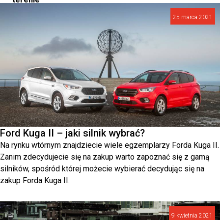
hrabstwa
25 marca 2021
Lowndes
w
stanie
Georgia.
Ford Kuga II – jaki silnik wybrać?
Na rynku wtórnym znajdziecie wiele egzemplarzy Forda Kuga II.
Zanim zdecydujecie się na zakup warto zapoznać się z gamą
silników, spośród której możecie wybierać decydując się na
zakup Forda Kuga II.
9 kwietnia 2021