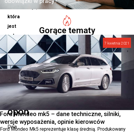
obowiązki w pracy?
wulkanizacja,
która
jest
Gorące tematy
usługą
7 kwietnia 2021
pewną,
szybką
i
sprawną.
Mobilny
serwis
opon
Ford Mondeo mk5 – dane techniczne, silniki,
wersje wyposażenia, opinie kierowców
Dwa
Ford Mondeo Mk5 reprezentuje klasę średnią. Produkowany