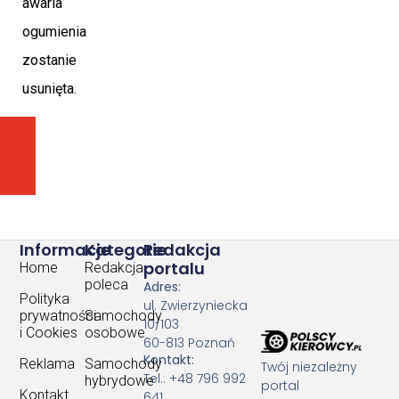
awaria
ogumienia
zostanie
usunięta.
POPRZEDNI ARTYKUŁ
NASTĘPNY ARTYKUŁ
Konfiskata samochodu w Austrii już od marca. Uważ
Dobry serwis blacharsko-lakierniczy – klucz do i
Informacje
Kategorie
Redakcja
portalu
Home
Redakcja
poleca
Adres:
Polityka
ul. Zwierzyniecka
prywatności
Samochody
10/103
i Cookies
osobowe
60-813 Poznań
Kontakt:
Reklama
Samochody
Twój niezależny
Tel.: +48 796 992
hybrydowe
portal
Kontakt
641