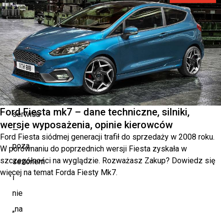
Obecnie
nie
ma
problemu
ze
znalezieniem
właściwego
Ford Fiesta mk7 – dane techniczne, silniki,
serwisu
wersje wyposażenia, opinie kierowców
—
Ford Fiesta siódmej generacji trafił do sprzedaży w 2008 roku.
poza
W porównaniu do poprzednich wersji Fiesta zyskała w
szczególności na wyglądzie. Rozważasz Zakup? Dowiedz się
sezonem
więcej na temat Forda Fiesty Mk7.
i
nie
„na