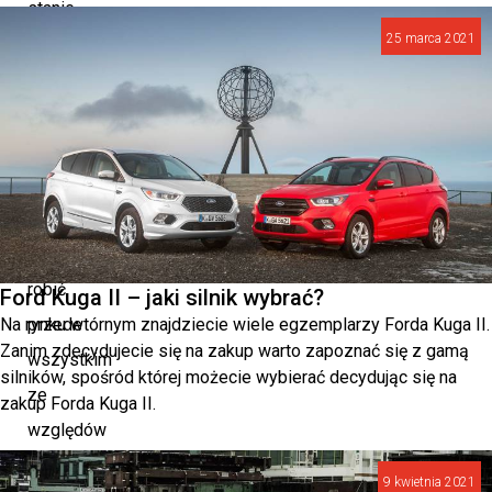
stanie,
25 marca 2021
wówczas
wymiany
opon
nie
unikniemy.
Warto
to
robić
Ford Kuga II – jaki silnik wybrać?
Na rynku wtórnym znajdziecie wiele egzemplarzy Forda Kuga II.
przede
Zanim zdecydujecie się na zakup warto zapoznać się z gamą
wszystkim
silników, spośród której możecie wybierać decydując się na
ze
zakup Forda Kuga II.
względów
bezpieczeństwa.
9 kwietnia 2021