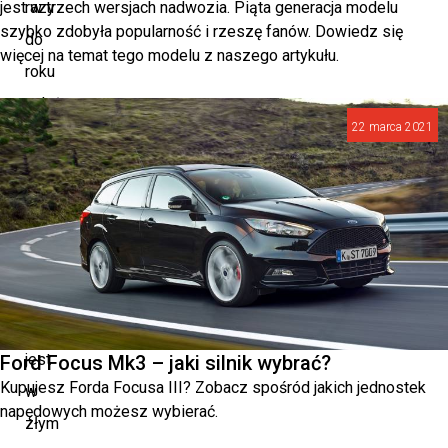
jest w trzech wersjach nadwozia. Piąta generacja modelu
razy
szybko zdobyła popularność i rzeszę fanów. Dowiedz się
do
więcej na temat tego modelu z naszego artykułu.
roku
należy
22 marca 2021
przeprowadzić
sezonową
wymianę
opon,
a
gdy
ogumienie
jest
Ford Focus Mk3 – jaki silnik wybrać?
Kupujesz Forda Focusa III? Zobacz spośród jakich jednostek
w
napędowych możesz wybierać.
złym