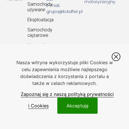
motoryzacyjny.
Samochody
E-mail:
używane
grupa@b4after.pl
Eksploatacja
Samochody
ciężarowe
Motocykle
Nasza witryna wykorzystuje pliki Cookies w
celu zapewnienia możliwie najlepszego
doświadczenia z korzystania z portalu a
Toyota
Skoda
Hyundai
Audi
Marki Samochodów
Toyota
Skoda
Hyundai
Audi
Audi
także w celach reklamowych.
Auris
Enyaq
i20
A4
BMW
Zapoznaj się z naszą polityką prywatności
Toyota
Skoda
Hyundai
Audi
Dacia
Avensis
Fabia
i30
A6
i Cookies
Akceptuję
BMW
Ford
Toyota C-
Skoda
Hyundai
BMW
HR
Kodiaq
Ioniq
seria
Honda
3