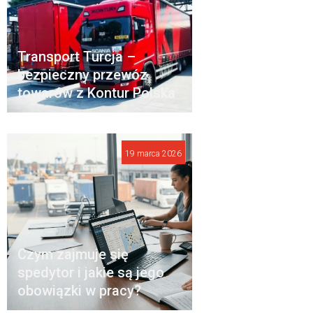
Transport Turcja –
bezpieczny przewóz
towarów z Kontur Polska
19 marca 2026
Czym zajmuje się
spedytor i jakie są jego
obowiązki w pracy?