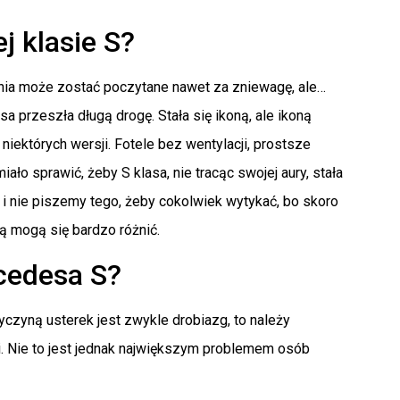
j klasie S?
a może zostać poczytane nawet za zniewagę, ale…
a przeszła długą drogę. Stała się ikoną, ale ikoną
iektórych wersji. Fotele bez wentylacji, prostsze
ło sprawić, żeby S klasa, nie tracąc swojej aury, stała
 i nie piszemy tego, żeby cokolwiek wytykać, bo skoro
bą mogą się bardzo różnić.
cedesa S?
zyczyną usterek jest zwykle drobiazg, to należy
i. Nie to jest jednak największym problemem osób