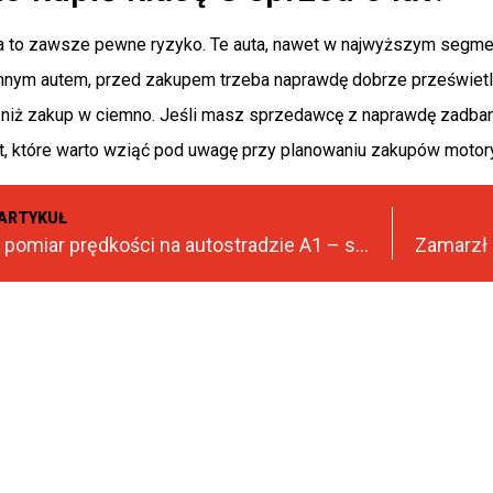
to zawsze pewne ryzyko. Te auta, nawet w najwyższym segmenci
nym autem, przed zakupem trzeba naprawdę dobrze prześwietli
 niż zakup w ciemno. Jeśli masz sprzedawcę z naprawdę zadbaną
aut, które warto wziąć pod uwagę przy planowaniu zakupów motor
ARTYKUŁ
Odcinkowy pomiar prędkości na autostradzie A1 – sypią się mandaty