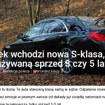
ek wchodzi nowa S-klasa, 
żywaną sprzed 3 czy 5 lat
Redakcja poleca
Mercedes klasy S
to ikona. Te auta stanowią klasę samą w sobie. Odpalenie nowej
też emocje w pewnym sensie od dekady już osiadły, natomiast na
nie tę najnowszą, tylko sprzed 3-5 lat.