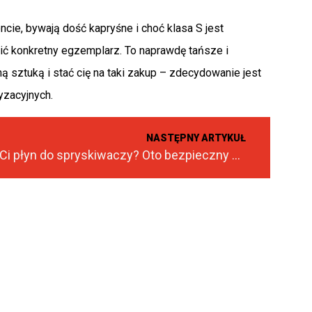
e, bywają dość kapryśne i choć klasa S jest
ć konkretny egzemplarz. To naprawdę tańsze i
 sztuką i stać cię na taki zakup – zdecydowanie jest
yzacyjnych.
NASTĘPNY ARTYKUŁ
Zamarzł Ci płyn do spryskiwaczy? Oto bezpieczny sposób, który stosuje niewielu!