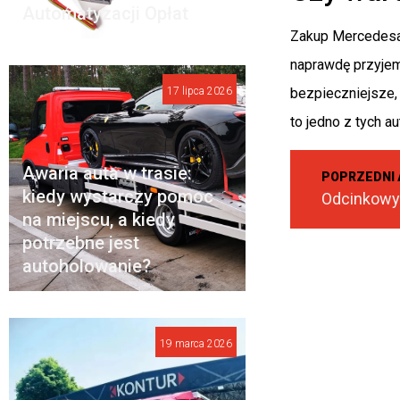
Automatyzacji Opłat
Zakup Mercedesa 
naprawdę przyjem
17 lipca 2026
bezpieczniejsze,
to jedno z tych 
Awaria auta w trasie:
POPRZEDNI 
kiedy wystarczy pomoc
na miejscu, a kiedy
potrzebne jest
autoholowanie?
19 marca 2026