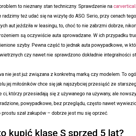
problem to nieznany stan techniczny. Sprawdzenie na
carvertic
e radzimy też udać się na wizytę do ASO. Serio, przy cenach teg
ych aut jeździła w leasingu, to, choć to nie zabrzmi dobrze, niko
żeniem są oczywiście auta sprowadzane. W ich przypadku trudn
enione szyby. Pewna część to jednak auta powypadkowe, w któ
ietrznych czy nawet nie sprawdzono dokładnie integralności str
wa nie jest już związana z konkretną marką czy modelem. To ogó
elu jej miłośników chce się jak najszybciej przesiąść ze starsze
 ci, którzy przesiadają się z używanego na używany, ale nowszy,
radzione, powypadkowe, bez przeglądu, często nawet wywiezi
Po prostu szał zakupów – dobrze jest mu się oprzeć.
o kupić klasę S sprzed 5 lat?