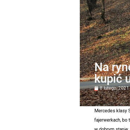
Na ryn
kupić u
8 lutego, 2021
Mercedes klasy S 
fajerwerkach, bo 
w dobrym stanie: 