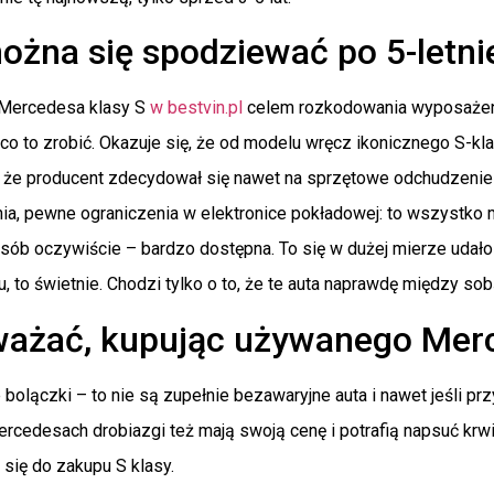
żna się spodziewać po 5-letnie
 Mercedesa klasy S
w bestvin.pl
celem rozkodowania wyposażeni
co to zrobić. Okazuje się, że od modelu wręcz ikonicznego S-klas
, że producent zdecydował się nawet na sprzętowe odchudzenie n
a, pewne ograniczenia w elektronice pokładowej: to wszystko mia
osób oczywiście – bardzo dostępna. To się w dużej mierze udało
du, to świetnie. Chodzi tylko o to, że te auta naprawdę między so
ważać, kupując używanego Mer
bolączki – to nie są zupełnie bezawaryjne auta i nawet jeśli pr
ercedesach drobiazgi też mają swoją cenę i potrafią napsuć krw
się do zakupu S klasy.