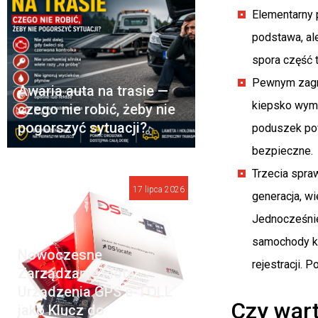
Elementarny 
podstawa, al
spora część t
Pewnym zagro
Awaria auta na trasie —
kiepsko wymi
czego nie robić, żeby nie
pogorszyć sytuacji?
poduszek pow
bezpieczne.
Trzecia spra
17 lipca 2026
generacja, wi
Jednocześnie
samochody k
Nowoczesne
rejestracji. 
Zarządzanie Flotą:
Urządzenia GPS e-TOLL
Czy wart
jako Klucz do