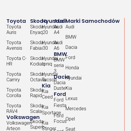
Toyota
Skoda
Hyundai
Audi
Marki Samochodów
Toyota
Skoda
Hyundai
Audi
Audi
Auris
Enyaq
i20
A4
BMW
Toyota
Skoda
Hyundai
Audi
Dacia
Avensis
Fabia
i30
A6
BMW
Ford
Toyota C-
Skoda
Hyundai
BMW
HR
Kodiaq
Ioniq
seria
Honda
3
Toyota
Skoda
Hyundai
Dacia
Hyundai
Camry
Octavia
Tucson
Dacia
Kia
Duster
Kia
Toyota
Skoda
Kia
Ford
Corolla
Rapid
Ceed
Lexus
Ford
Fiesta
Toyota
Skoda
Kia
Mercedes
RAV4
Scala
Sportage
Ford
Volkswagen
Opel
Focus
Skoda
Volkswagen
Kia
Superb
Arteon
Stinger
Seat