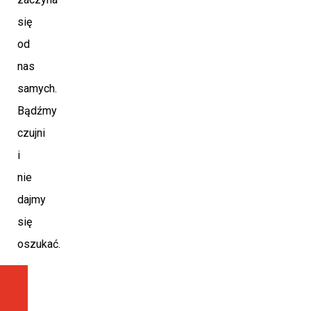
się
od
nas
samych.
Bądźmy
czujni
i
nie
dajmy
się
oszukać.
POPRZEDNI ARTYKUŁ
NASTĘPNY ARTYKUŁ
Autostrada A4 będzie rozbudowana o kolejne 60 km
Numer VIN – czym jest i jakie informacje może z