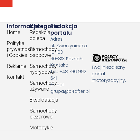
Informacje
Kategorie
Redakcja
portalu
Home
Redakcja
poleca
Adres:
Polityka
ul. Zwierzyniecka
prywatności
Samochody
10/103
i Cookies
osobowe
60-813 Poznań
Kontakt:
Reklama
Samochody
Twój niezależny
Tel.: +48 796 992
hybrydowe
portal
Kontakt
641
motoryzacyjny.
Samochody
E-mail:
używane
grupa@b4after.pl
Eksploatacja
Samochody
ciężarowe
Motocykle