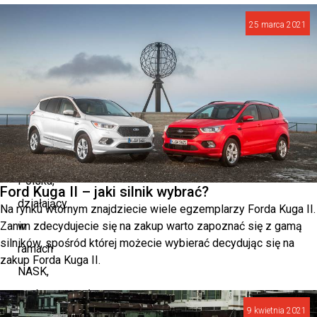
temat.
25 marca 2021
Nowa
kampania
phishingowa
Zespół
CERT
Polska,
Ford Kuga II – jaki silnik wybrać?
działający
Na rynku wtórnym znajdziecie wiele egzemplarzy Forda Kuga II.
Zanim zdecydujecie się na zakup warto zapoznać się z gamą
w
silników, spośród której możecie wybierać decydując się na
ramach
zakup Forda Kuga II.
NASK,
zaobserwował
9 kwietnia 2021
nową