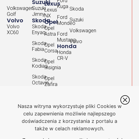
Ford
Suzuki
Lexus
Kuga
Volkswagen
Suzuki
Skoda
Lexus
Golf
Jimny
NX
Ford
Volvo
Skoda
Suzuki
Opel
Mondeo
Volvo
Skoda
Opel
Volkswagen
XC60
Enyaq
Astra
Ford
Mustang
Volvo
Skoda
Opel
Honda
Fabia
Corsa
Honda
CR-V
Skoda
Opel
Kodiaq
Insignia
Skoda
Opel
Octavia
Zafira
Skoda
Rapid
Nasza witryna wykorzystuje pliki Cookies w
Skoda
celu zapewnienia możliwie najlepszego
Scala
doświadczenia z korzystania z portalu a
Skoda
także w celach reklamowych.
Superb