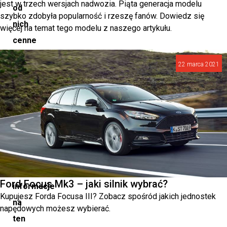
jest w trzech wersjach nadwozia. Piąta generacja modelu
od
szybko zdobyła popularność i rzeszę fanów. Dowiedz się
nich
więcej na temat tego modelu z naszego artykułu.
cenne
informacje.
22 marca 2021
Jak
się
przed
tym
bronić?
Oto
najważniejsze
Ford Focus Mk3 – jaki silnik wybrać?
informacje
Kupujesz Forda Focusa III? Zobacz spośród jakich jednostek
na
napędowych możesz wybierać.
ten