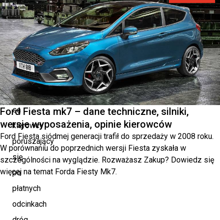
kampanię
phishingową.
Tym
razem
celem
przestępców
są
Ford Fiesta mk7 – dane techniczne, silniki,
wersje wyposażenia, opinie kierowców
kierowcy
Ford Fiesta siódmej generacji trafił do sprzedaży w 2008 roku.
poruszający
W porównaniu do poprzednich wersji Fiesta zyskała w
się
szczególności na wyglądzie. Rozważasz Zakup? Dowiedz się
więcej na temat Forda Fiesty Mk7.
po
płatnych
odcinkach
dróg