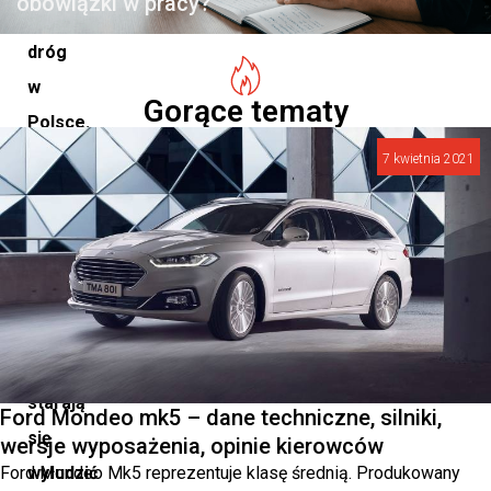
obowiązki w pracy?
odcinków
dróg
w
Gorące tematy
Polsce.
Oszuści,
7 kwietnia 2021
wykorzystując
nowoczesne
technologie
i
metody
manipulacji,
starają
Ford Mondeo mk5 – dane techniczne, silniki,
się
wersje wyposażenia, opinie kierowców
Ford Mondeo Mk5 reprezentuje klasę średnią. Produkowany
wyłudzić