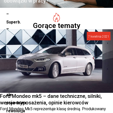
obowiązki w pracy?
modelu
–
Superb.
Gorące tematy
To
7 kwietnia 2021
nie
tylko
kolejny
krok
w
ewolucji
marki,
ale
Ford Mondeo mk5 – dane techniczne, silniki,
wersje wyposażenia, opinie kierowców
prawdziwa
Ford Mondeo Mk5 reprezentuje klasę średnią. Produkowany
rewolucja