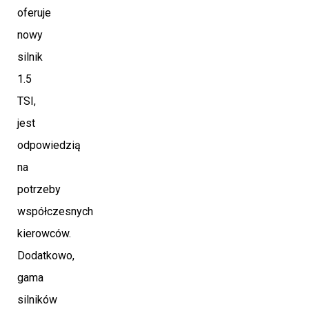
oferuje
nowy
silnik
1.5
TSI,
jest
odpowiedzią
na
potrzeby
współczesnych
kierowców.
Dodatkowo,
gama
silników