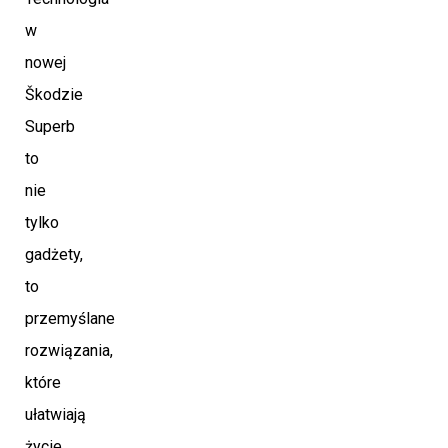
w
nowej
Škodzie
Superb
to
nie
tylko
gadżety,
to
przemyślane
rozwiązania,
które
ułatwiają
życie.