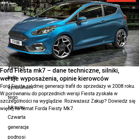
o
przestrzeni
w
samochodzie,
Škoda
Superb
zawsze
Ford Fiesta mk7 – dane techniczne, silniki,
była
wersje wyposażenia, opinie kierowców
Ford Fiesta siódmej generacji trafił do sprzedaży w 2008 roku.
synonimem
W porównaniu do poprzednich wersji Fiesta zyskała w
tego
szczególności na wyglądzie. Rozważasz Zakup? Dowiedz się
luksusu.
więcej na temat Forda Fiesty Mk7.
Czwarta
generacja
podnosi