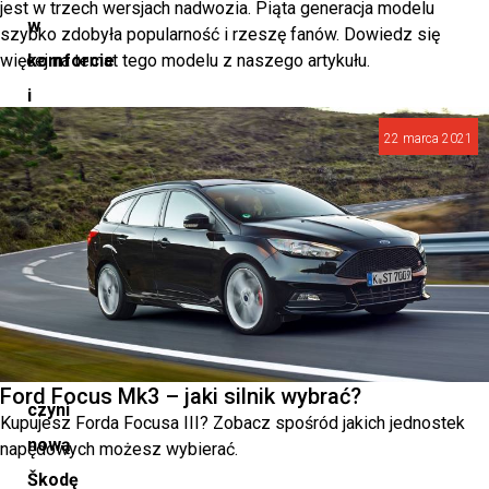
jest w trzech wersjach nadwozia. Piąta generacja modelu
w
szybko zdobyła popularność i rzeszę fanów. Dowiedz się
więcej na temat tego modelu z naszego artykułu.
komforcie
i
ekologicznej
22 marca 2021
innowacji.
Zanurzmy
się
w
szczegóły
tego,
co
Ford Focus Mk3 – jaki silnik wybrać?
czyni
Kupujesz Forda Focusa III? Zobacz spośród jakich jednostek
nową
napędowych możesz wybierać.
Škodę