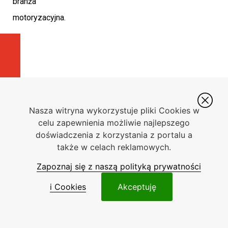
branża
motoryzacyjna.
POPRZEDNI ARTYKUŁ
NASTĘPNY ARTYKUŁ
Światowa premiera nowego Peugeota E-3008 – mark
Jeszcze więcej mocy i zasięgu – technologiczne
Informacje
Kategorie
Redakcja
Nasza witryna wykorzystuje pliki Cookies w
portalu
Home
Redakcja
celu zapewnienia możliwie najlepszego
poleca
Adres:
doświadczenia z korzystania z portalu a
Polityka
ul. Zwierzyniecka
także w celach reklamowych.
prywatności
Samochody
10/103
i Cookies
osobowe
60-813 Poznań
Zapoznaj się z naszą polityką prywatności
Kontakt:
Reklama
Samochody
Twój niezależny
Tel.: +48 796 992
hybrydowe
i Cookies
Akceptuję
portal
Kontakt
641
motoryzacyjny.
Samochody
E-mail:
używane
grupa@b4after.pl