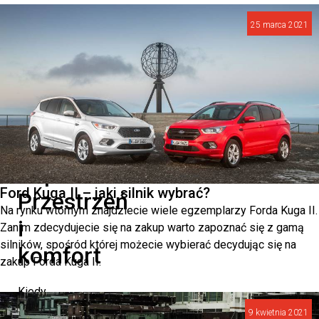
Superb
25 marca 2021
symbolem
współczesnej
motoryzacji.
Nowa
Škoda
Superb:
Ford Kuga II – jaki silnik wybrać?
Przestrzeń
Na rynku wtórnym znajdziecie wiele egzemplarzy Forda Kuga II.
i
Zanim zdecydujecie się na zakup warto zapoznać się z gamą
silników, spośród której możecie wybierać decydując się na
komfort
zakup Forda Kuga II.
Kiedy
9 kwietnia 2021
mówimy