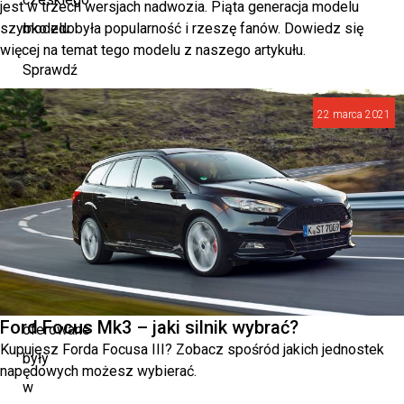
jest w trzech wersjach nadwozia. Piąta generacja modelu
szybko zdobyła popularność i rzeszę fanów. Dowiedz się
modelu.
więcej na temat tego modelu z naszego artykułu.
Sprawdź
więc
22 marca 2021
dane
techniczne
pojazdu.
Przeczytaj,
jakie
jednostki
napędowe
Ford Focus Mk3 – jaki silnik wybrać?
oferowane
Kupujesz Forda Focusa III? Zobacz spośród jakich jednostek
były
napędowych możesz wybierać.
w