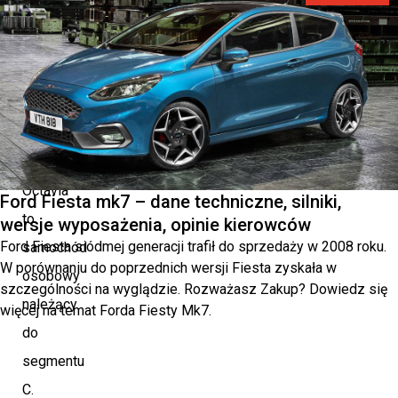
–
dane
techniczne
Skoda
Octavia
Ford Fiesta mk7 – dane techniczne, silniki,
to
wersje wyposażenia, opinie kierowców
Ford Fiesta siódmej generacji trafił do sprzedaży w 2008 roku.
samochód
W porównaniu do poprzednich wersji Fiesta zyskała w
osobowy
szczególności na wyglądzie. Rozważasz Zakup? Dowiedz się
należący
więcej na temat Forda Fiesty Mk7.
do
segmentu
C.