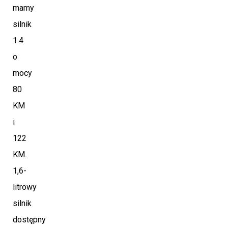
mamy
silnik
1.4
o
mocy
80
KM
i
122
KM.
1,6-
litrowy
silnik
dostępny