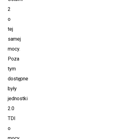
2
o
tej
samej
mocy.
Poza
tym
dostępne
były
jednostki
2.0
TDI
o
mocy