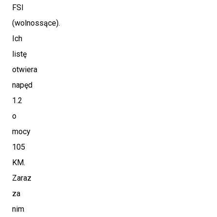
FSI
(wolnossące).
Ich
listę
otwiera
napęd
1.2
o
mocy
105
KM.
Zaraz
za
nim