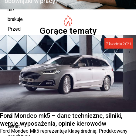
obowiązki w pracy?
nie
brakuje.
Gorące tematy
Przed
podjęciem
7 kwietnia 2021
decyzji
o
zakupie
warto
poznać
najważniejsze
informacje
Ford Mondeo mk5 – dane techniczne, silniki,
na
wersje wyposażenia, opinie kierowców
temat
Ford Mondeo Mk5 reprezentuje klasę średnią. Produkowany
czeskiego