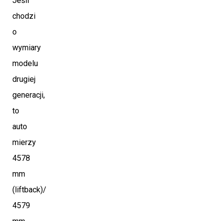
Jeśli
chodzi
o
wymiary
modelu
drugiej
generacji,
to
auto
mierzy
4578
mm
(liftback)/
4579