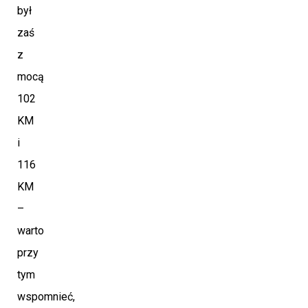
był
zaś
z
mocą
102
KM
i
116
KM
–
warto
przy
tym
wspomnieć,