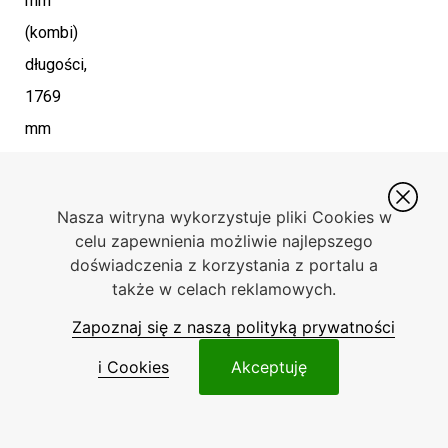
mm
(kombi)
długości,
1769
mm
szerokości
oraz
Nasza witryna wykorzystuje pliki Cookies w
1462
celu zapewnienia możliwie najlepszego
mm
doświadczenia z korzystania z portalu a
także w celach reklamowych.
(liftback)/1468
mm
Zapoznaj się z naszą polityką prywatności
(kombi)
i Cookies
Akceptuję
wysokości.
Pojemność