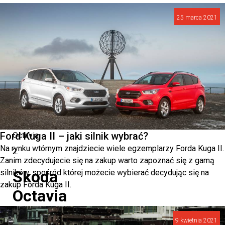
drugiej
25 marca 2021
generacji.
Warto
poznać
również
opinie
o
Skodzie
Ford Kuga II – jaki silnik wybrać?
Octavia
Na rynku wtórnym znajdziecie wiele egzemplarzy Forda Kuga II.
2.
Zanim zdecydujecie się na zakup warto zapoznać się z gamą
Skoda
silników, spośród której możecie wybierać decydując się na
zakup Forda Kuga II.
Octavia
2
9 kwietnia 2021