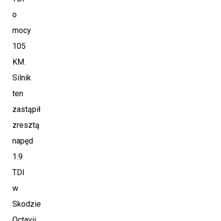
o
mocy
105
KM.
Silnik
ten
zastąpił
zresztą
napęd
1.9
TDI
w
Skodzie
Octavii