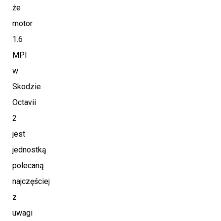
że
motor
1.6
MPI
w
Skodzie
Octavii
2
jest
jednostką
polecaną
najczęściej
z
uwagi