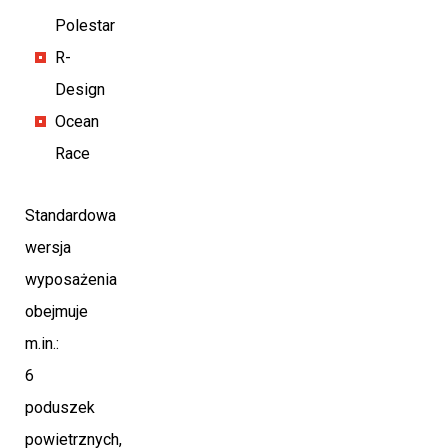
Polestar
R-
Design
Ocean
Race
Standardowa
wersja
wyposażenia
obejmuje
m.in.:
6
poduszek
powietrznych,