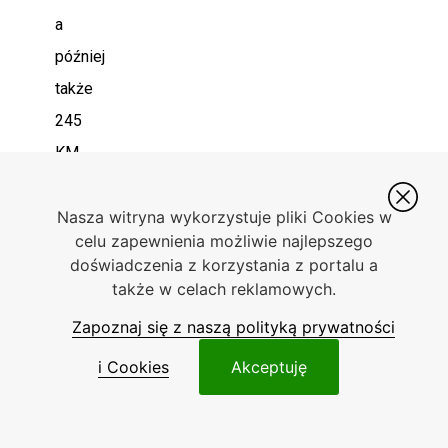
a
później
także
245
KM
trzylitrowy
Nasza witryna wykorzystuje pliki Cookies w
o
celu zapewnienia możliwie najlepszego
mocy
doświadczenia z korzystania z portalu a
285,
także w celach reklamowych.
304
Zapoznaj się z naszą polityką prywatności
i
i Cookies
Akceptuję
306
KM
3,2