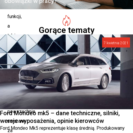
obowiązki w pracy?
zakres
funkcji,
a
Gorące tematy
także
7 kwietnia 2021
wysoki
poziom
bezpieczeństwa.
Obecnie
Volvo
XC60
jest
powszechnie
Ford Mondeo mk5 – dane techniczne, silniki,
wersje wyposażenia, opinie kierowców
uważane
Ford Mondeo Mk5 reprezentuje klasę średnią. Produkowany
za