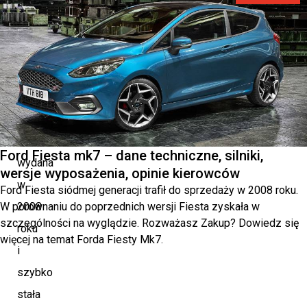
generacji
Pierwsza
generacja
Volvo
XC60
została
Ford Fiesta mk7 – dane techniczne, silniki,
wydana
wersje wyposażenia, opinie kierowców
w
Ford Fiesta siódmej generacji trafił do sprzedaży w 2008 roku.
W porównaniu do poprzednich wersji Fiesta zyskała w
2008
szczególności na wyglądzie. Rozważasz Zakup? Dowiedz się
roku
więcej na temat Forda Fiesty Mk7.
i
szybko
stała