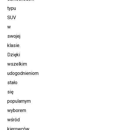
typu
SUV
w
swojej
klasie.
Dzięki
wszelkim
udogodnieniom
stało
się
popularnym
wyborem
wśród
kierowców