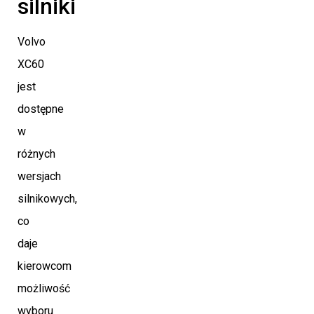
silniki
Volvo
XC60
jest
dostępne
w
różnych
wersjach
silnikowych,
co
daje
kierowcom
możliwość
wyboru