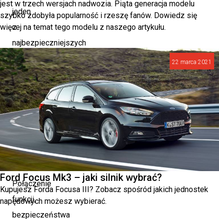
jest w trzech wersjach nadwozia. Piąta generacja modelu
jeden
szybko zdobyła popularność i rzeszę fanów. Dowiedz się
więcej na temat tego modelu z naszego artykułu.
z
najbezpieczniejszych
i
22 marca 2021
najbardziej
niezawodnych
samochodów
typu
SUV
w
ofercie.
Ford Focus Mk3 – jaki silnik wybrać?
Połączenie
Kupujesz Forda Focusa III? Zobacz spośród jakich jednostek
funkcji,
napędowych możesz wybierać.
bezpieczeństwa