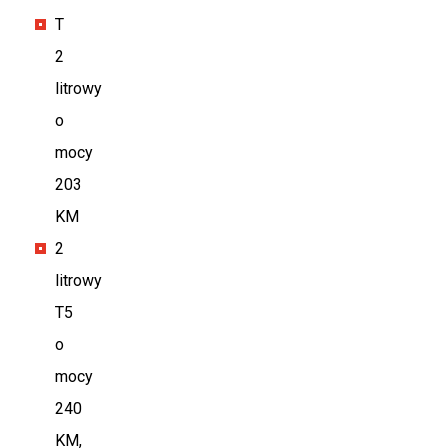
T
2
litrowy
o
mocy
203
KM
2
litrowy
T5
o
mocy
240
KM,