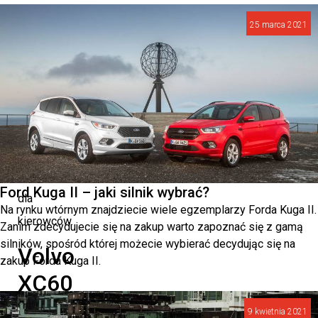
i
25 marca 2021
stylu
sprawia,
że
jest
to
atrakcyjny
wybór
Ford Kuga II – jaki silnik wybrać?
dla
Na rynku wtórnym znajdziecie wiele egzemplarzy Forda Kuga II.
kierowców.
Zanim zdecydujecie się na zakup warto zapoznać się z gamą
silników, spośród której możecie wybierać decydując się na
Volvo
zakup Forda Kuga II.
XC60
pierwszej
9 kwietnia 2021