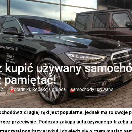
 kupić używany samochó
 pamiętać!
023
Poradniki
,
Redakcja poleca
samochody używane
hodów z drugiej ręki jest popularne, jednak ma to swoje p
 wręcz przeciwnie. Podczas zakupu auta używanego trzeba u
zeczytaj poniższy artykuł i dowiedz się o czym musisz p