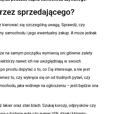
przez sprzedającego?
sz kierować się szczególną uwagą. Sprawdź, czy
iny samochodu i jego ewentualny zakup. A może jednak
że na samym początku wymienią oni głównie zalety
niektórzy nawet ich nie uwzględniają w swoich
prostu dopytać o to, co Cię interesuje, a nie jest
nież to, czy wykręca się on od trudnych pytań, czy
mochodu, jaka widnieje na ogłoszeniu – jeśli będzie ona
kier oraz stan blach. Szukaj korozji, odprysków czy
ę o historię auta czy numer VIN, dzięki któremu