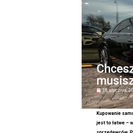
Chcesz
musisz
18 stycznia, 2
Kupowanie samoc
jest to łatwe –
sprzedawców. Pr