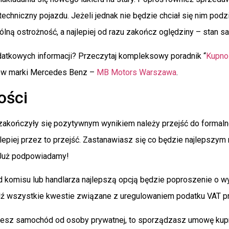
echniczny pojazdu. Jeżeli jednak nie będzie chciał się nim podz
lną ostrożność, a najlepiej od razu zakończ oględziny – stan 
atkowych informacji? Przeczytaj kompleksowy poradnik “
Kupno
w marki Mercedes Benz –
MB Motors Warszawa
.
ości
zakończyły się pozytywnym wynikiem należy przejść do formalnoś
epiej przez to przejść. Zastanawiasz się co będzie najlepszy
 Już podpowiadamy!
d komisu lub handlarza najlepszą opcją będzie poproszenie o wy
ź wszystkie kwestie związane z uregulowaniem podatku VAT pr
ujesz samochód od osoby prywatnej, to sporządzasz umowę kupn