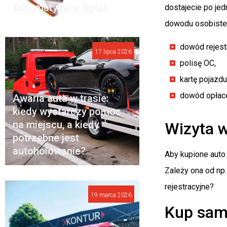
Automatyzacji Opłat
dostajecie po je
dowodu osobiste
dowód rejestr
17 lipca 2026
polisę OC,
kartę pojazdu
dowód opłace
Awaria auta w trasie:
kiedy wystarczy pomoc
na miejscu, a kiedy
Wizyta w
potrzebne jest
autoholowanie?
Aby kupione auto
Zależy ona od np.
rejestracyjne?
19 marca 2026
Kup sam