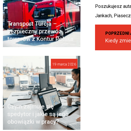
Poszukujesz auta
Jankach, Piasecz
Transport Turcja –
bezpieczny przewóz
POPRZEDNI 
towarów z Kontur Polska
19 marca 2026
Czym zajmuje się
spedytor i jakie są jego
obowiązki w pracy?