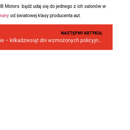
B Motors bądź udaj się do jednego z ich salonów w
wany
od światowej klasy producenta aut.
NASTĘPNY ARTYKUŁ
Akcja ferie – kilkadziesiąt dni wzmożonych policyjnych kontroli