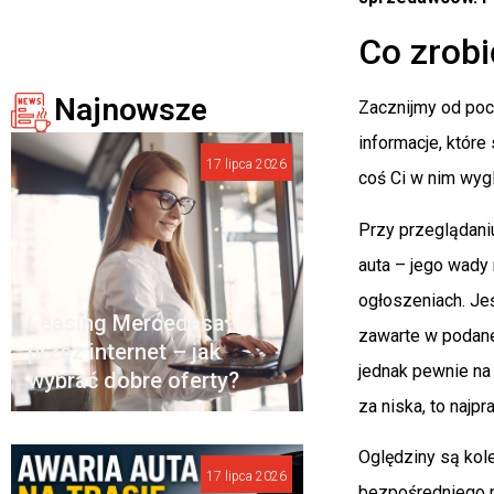
Co zrobi
Najnowsze
Zacznijmy od poc
informacje, któr
17 lipca 2026
coś Ci w nim wyg
Przy przeglądan
auta – jego wady 
ogłoszeniach. Jeś
Leasing Mercedesa
zawarte w podanej
przez internet – jak
jednak pewnie na 
wybrać dobre oferty?
za niska, to naj
Oględziny są kol
17 lipca 2026
bezpośredniego na