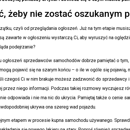
ć, żeby nie zostać oszukanym 
zątku, czyli od przeglądania ogłoszeń. Już na tym etapie musi
e są zawarte w ogłoszeniu wystarczą Ci, aby wyruszyć na oględz
ląda podejrzanie?
iu ogłoszeń sprzedawców samochodów dobrze pamiętać o tym, 
mogą pojawić się na szarym końcu – o ile w ogóle się pojawią, 
li czegoś Ci w nim brakuje możesz zadzwonić do sprzedawcy i po 
 przez niego informacji. Podczas takiej rozmowy wyczujesz rów
nie odpowiada i nie ma nic do ukrycia. Pamiętaj także o cenie sa
prawdopodobniej ukrywa ona szereg wad pojazdu.
ejnym etapem w procesie kupna samochodu używanego. Sprawdź la
kładania się nowego lakieru na stary. Poproś również sprzedawc