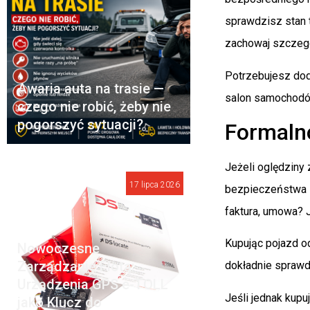
sprawdzisz stan t
zachowaj szczegó
Potrzebujesz dod
Awaria auta na trasie —
salon samochodó
czego nie robić, żeby nie
pogorszyć sytuacji?
Formaln
Jeżeli oględziny 
17 lipca 2026
bezpieczeństwa l
faktura, umowa?
Kupując pojazd o
Nowoczesne
Zarządzanie Flotą:
dokładnie sprawd
Urządzenia GPS e-TOLL
Jeśli jednak kup
jako Klucz do