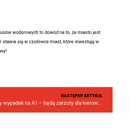
busów wodorowych to dowód na to, że miasto jest
stawia się w czołówce miast, które inwestują w
ywy!
NASTĘPNY ARTYKUŁ
Tragiczny wypadek na A1 – będą zarzuty dla kierowcy BMW