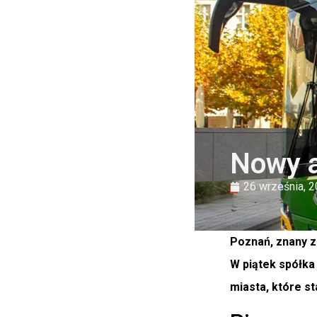
Nowy a
26 września, 
Poznań, znany z
W piątek spółk
miasta, które s