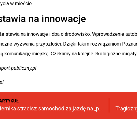
ycia w mieście.
stawia na innowacje
że stawia na innowacje i dba o środowisko. Wprowadzenie auto
iczne wyzwania przyszłości. Dzięki takim rozwiązaniom Poznań 
ną komunikację miejską. Czekamy na kolejne ekologiczne inicjat
port-publiczny.pl
pl
ARTYKUŁ
Od 1 października stracisz samochód za jazdę na „podwójnym gazie”