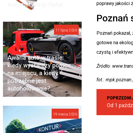
poprawy jakości ż
Automatyzacji Opłat
Poznań 
17 lipca 2026
Poznań pokazał, 
gotowe na ekolog
czystą i efektyw
Awaria auta w trasie:
kiedy wystarczy pomoc
Źródło: www.trans
na miejscu, a kiedy
fot.: mpk.poznan.
potrzebne jest
autoholowanie?
POPRZEDNI 
19 marca 2026