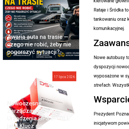
kierowane główni
Rataje i Śródka t
tankowaniu oraz 
komunikacyjnej.
Awaria auta na trasie —
Zaawans
czego nie robić, żeby nie
pogorszyć sytuacji?
Nowe autobusy to
dyspozycji nowoc
wyposażone w sys
17 lipca 2026
strefach. Wszyst
Wsparcie
Nowoczesne
Zarządzanie Flotą:
Prezydent Poznan
Urządzenia GPS e-TOLL
inicjatywom powi
jako Klucz do