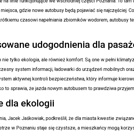
e na linie funkcjonujące we wschodniej części Poznania. To tam
o miejsca, gdzie nowe autobusy będą pojawiać się najczęściej. 
krótkiemu czasowi napełniania zbiorników wodorem, autobusy te 
owane udogodnienia dla pasa
 nie tylko ekologia, ale również komfort. Są one w pełni klima
zesny system informacji, ładowarki do urządzeń mobilnych oraz 
tem aktywnej kontroli bezpieczeństwa, który informuje kierow
ko to sprawia, że jazda nowym autobusem to prawdziwa przyjem
 dla ekologii
ia, Jacek Jaśkowiak, podkreślił, że dla miasta kwestie związan
etrze w Poznaniu staje się czystsze, a mieszkańcy mogą korzyst