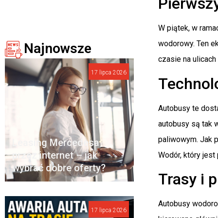
Pierwsz
W piątek, w rama
wodorowy. Ten ek
Najnowsze
czasie na ulicach
17 lipca 2026
Technol
Autobusy te dosta
autobusy są tak 
paliwowym. Jak p
Leasing Mercedesa
przez internet – jak
Wodór, który jes
wybrać dobre oferty?
Trasy i 
Autobusy wodorow
17 lipca 2026