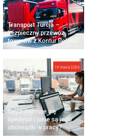
Transport Turcja –
bezpieczny przewóz
towarów z Kontur Polska
19 marca 2026
Czym zajmuje się
spedytor i jakie są jego
obowiązki w pracy?