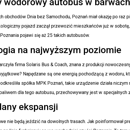
y wodorowy autobus w barwac
ch obchodów Dnia bez Samochodu, Poznań miał okazję po raz p
ologiczny pojazd zaczął przewozić mieszkańców już w sobotę, 
 Poznania pojawi się aż 25 takich autobusów.
ogia na najwyższym poziomie
rczyła firma Solaris Bus & Coach, znana z produkcji nowoczesny
wyjątkowe? Napędzane są one energią pochodzącą z wodoru, któ
odkreśliła spółka MPK Poznań, takie urządzenie działa niczym 
t paliwem dla tego autobusu, przechowywany jest w specjalnych 
plany ekspansji
e nie będą jeździć na dowolnych trasach. Jak poinformował pr