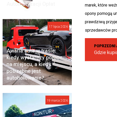
Automatyzacji Opłat
marek, które weź
opony pomogą uni
prawdziwą przyje
17 lipca 2026
sprzedawców prow
POPRZEDNI 
Awaria auta w trasie:
Gdzie kupi
kiedy wystarczy pomoc
na miejscu, a kiedy
potrzebne jest
autoholowanie?
19 marca 2026