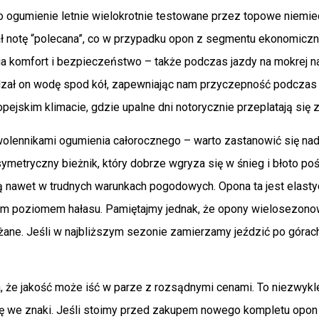
to ogumienie letnie wielokrotnie testowane przez topowe niemie
ł notę “polecana”, co w przypadku opon z segmentu ekonomiczn
 komfort i bezpieczeństwo – także podczas jazdy na mokrej nawi
zał on wodę spod kół, zapewniając nam przyczepność podcza
pejskim klimacie, gdzie upalne dni notorycznie przeplatają si
wolennikami ogumienia całorocznego – warto zastanowić się nad
metryczny bieżnik, który dobrze wgryza się w śnieg i błoto p
 nawet w trudnych warunkach pogodowych. Opona ta jest elastyc
m poziomem hałasu. Pamiętajmy jednak, że opony wielosezonowe
eżane. Jeśli w najbliższym sezonie zamierzamy jeździć po gó
, że jakość może iść w parze z rozsądnymi cenami. To niezwykle
ię we znaki. Jeśli stoimy przed zakupem nowego kompletu opon