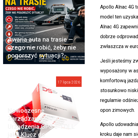
Apollo Alnac 4G 
model ten uzyska
Alnac 4G zapewnia
dobrze odprowad
Awaria auta na trasie —
zwłaszcza w euro
czego nie robić, żeby nie
pogorszyć sytuacji?
Jeśli jesteśmy z
wyposażony w asy
komfortową jazdą
17 lipca 2026
stosunkowo niski
regularnie odśni
Nowoczesne
opon zimowych.
Zarządzanie Flotą:
Apollo udowadnia
Urządzenia GPS e-TOLL
jako Klucz do
kroku daje nam s