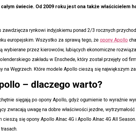
całym świecie. Od 2009 roku jest ona także właścicielem
s zawdzięcza rynkowi indyjskiemu ponad 2/3 rocznych przychodów
ynku europejskim. Wszystko za sprawą tego, że
opony Apollo
cha
e są wybierane przez kierowców, lubiących ekonomiczne rozwiąza
olenderskiego zakładu w Enschede, który został przejęty od fir
ny na Węgrzech. Które modele Apollo cieszą się największym 
ollo – dlaczego warto?
hętnie sięgają po opony Apollo, gdyż ogumienie to wyraźnie wyr
cy zwracają uwagę na dobre właściwości jezdne, wytrzymałość 
 cieszą się opony Apollo Alnac 4G i Apollo Alnac 4G All Seaso
 trasach.