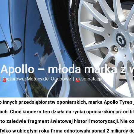
Apollo – młoda marka z w
Ciężarowe
,
Motocykle
,
Osobowe
eksploatacja
 innych przedsiębiorstw oponiarskich, marka Apollo Tyres
ach. Choć koncern ten działa na rynku oponiarskim już od blis
 to zaledwie fragment światowej historii motoryzacji. Nie o
Tylko w ubiegłym roku firma odnotowała ponad 2 miliardy dol