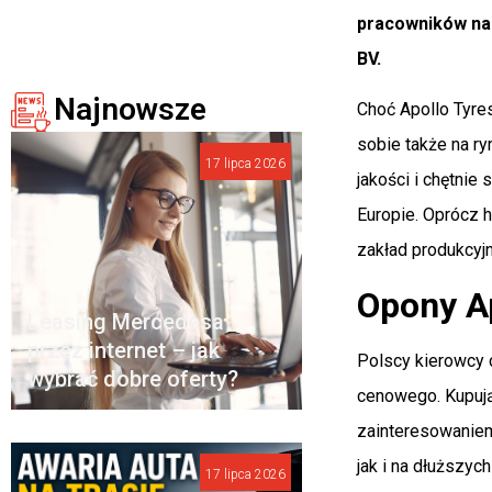
pracowników na 
BV.
Najnowsze
Choć Apollo Tyre
sobie także na r
17 lipca 2026
jakości i chętni
Europie. Oprócz h
zakład produkcyj
Opony Ap
Leasing Mercedesa
przez internet – jak
Polscy kierowcy c
wybrać dobre oferty?
cenowego. Kupują
zainteresowaniem
jak i na dłuższych
17 lipca 2026