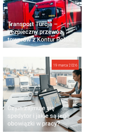
Transport Turcja –
bezpieczny przewóz
towarów z Kontur Polska
19 marca 2026
Czym zajmuje się
spedytor i jakie są jego
obowiązki w pracy?