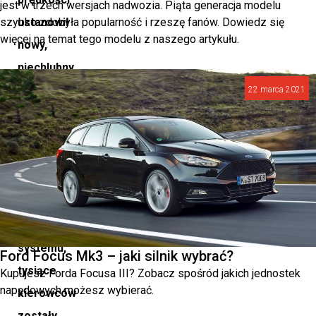
jest w trzech wersjach nadwozia. Piąta generacja modelu
szybko zdobyła popularność i rzeszę fanów. Dowiedz się
ustanowił
więcej na temat tego modelu z naszego artykułu.
nowy,
niechlubny
rekord.
22 marca 2021
W
ciągu
zaledwie
jednego
miesiąca
działania
systemu,
Ford Focus Mk3 – jaki silnik wybrać?
tysiące
Kupujesz Forda Focusa III? Zobacz spośród jakich jednostek
napędowych możesz wybierać.
kierowców
zostały