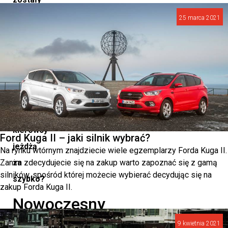
ukarane
25 marca 2021
mandatami.
Czy
to
oznacza,
że
polscy
kierowcy
Ford Kuga II – jaki silnik wybrać?
jeżdżą
Na rynku wtórnym znajdziecie wiele egzemplarzy Forda Kuga II.
Zanim zdecydujecie się na zakup warto zapoznać się z gamą
za
silników, spośród której możecie wybierać decydując się na
szybko?
zakup Forda Kuga II.
Nowoczesny
system,
9 kwietnia 2021