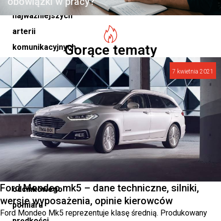
obowiązki w pracy?
najważniejszych
arterii
Gorące tematy
komunikacyjnych
w
7 kwietnia 2021
Polsce,
stała
się
miejscem,
gdzie
nowoczesny
system
Ford Mondeo mk5 – dane techniczne, silniki,
odcinkowego
wersje wyposażenia, opinie kierowców
pomiaru
Ford Mondeo Mk5 reprezentuje klasę średnią. Produkowany
prędkości