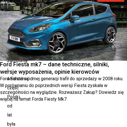
rekordowe
wyniki
Autostrada
A4,
łącząca
zachodnią
Ford Fiesta mk7 – dane techniczne, silniki,
i
wersje wyposażenia, opinie kierowców
Ford Fiesta siódmej generacji trafił do sprzedaży w 2008 roku.
wschodnią
W porównaniu do poprzednich wersji Fiesta zyskała w
część
szczególności na wyglądzie. Rozważasz Zakup? Dowiedz się
Polski,
więcej na temat Forda Fiesty Mk7.
od
lat
była