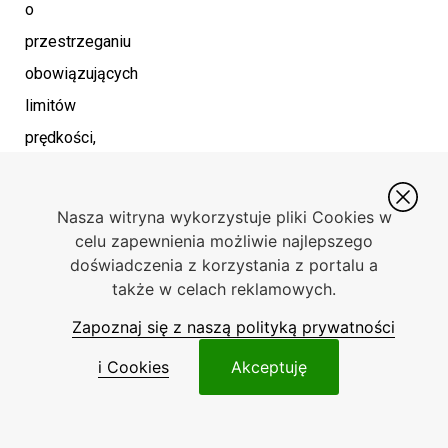
o
przestrzeganiu
obowiązujących
limitów
prędkości,
nie
tylko
Nasza witryna wykorzystuje pliki Cookies w
dla
celu zapewnienia możliwie najlepszego
doświadczenia z korzystania z portalu a
własnego
także w celach reklamowych.
bezpieczeństwa,
Zapoznaj się z naszą polityką prywatności
ale
także
i Cookies
Akceptuję
innych
uczestników