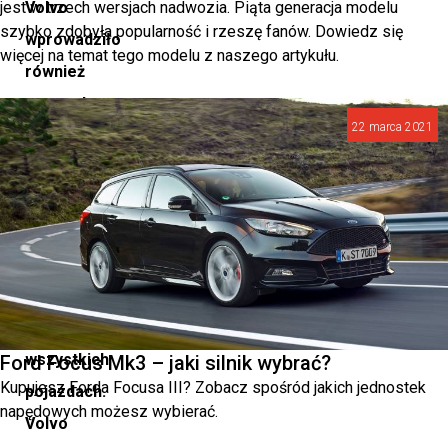
jest w trzech wersjach nadwozia. Piąta generacja modelu
Volvo
szybko zdobyła popularność i rzeszę fanów. Dowiedz się
wprowadziło
więcej na temat tego modelu z naszego artykułu.
również
trzypunktowy
22 marca 2021
pas
bezpieczeństwa,
który
stał
się
standardem
we
wszystkich
Ford Focus Mk3 – jaki silnik wybrać?
Kupujesz Forda Focusa III? Zobacz spośród jakich jednostek
pojazdach.
napędowych możesz wybierać.
Volvo