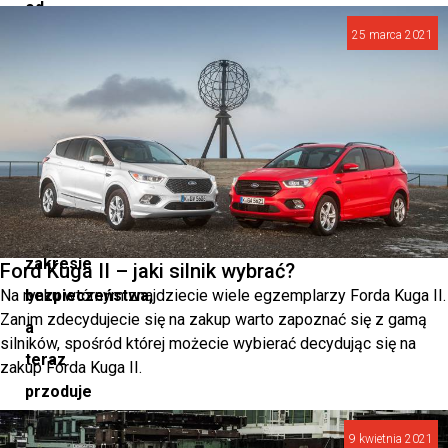
od
25 marca 2021
ponad
wieku
przoduje
w
dziedzinie
innowacji
w
zakresie
Ford Kuga II – jaki silnik wybrać?
Na rynku wtórnym znajdziecie wiele egzemplarzy Forda Kuga II.
bezpieczeństwa,
Zanim zdecydujecie się na zakup warto zapoznać się z gamą
a
silników, spośród której możecie wybierać decydując się na
teraz
zakup Forda Kuga II.
przoduje
dzięki
9 kwietnia 2021