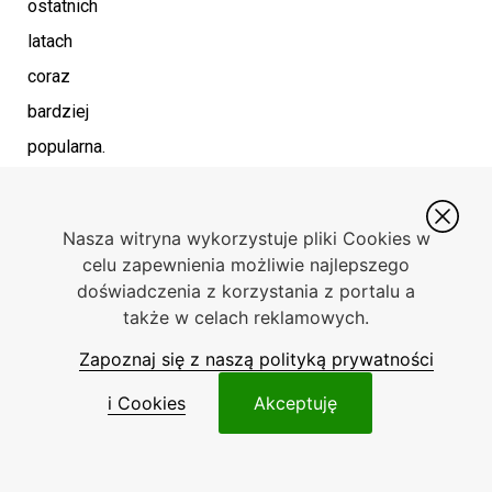
ostatnich
latach
coraz
bardziej
popularna.
W
2018
Nasza witryna wykorzystuje pliki Cookies w
roku
celu zapewnienia możliwie najlepszego
pobrało
doświadczenia z korzystania z portalu a
także w celach reklamowych.
go
ponad
Zapoznaj się z naszą polityką prywatności
milion
i Cookies
Akceptuję
osób
na