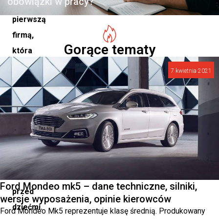
obowiązki w pracy?
była
pierwszą
firmą,
Gorące tematy
która
zastosowała
7 kwietnia 2021
w
swoich
samochodach
pasy
bezpieczeństwa
i
zabezpieczenia
Ford Mondeo mk5 – dane techniczne, silniki,
przed
wersje wyposażenia, opinie kierowców
dziećmi.
Ford Mondeo Mk5 reprezentuje klasę średnią. Produkowany