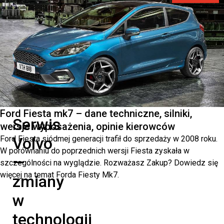
nowym
technologiom,
takim
jak
technologia
jazdy
autonomicznej.
Ford Fiesta mk7 – dane techniczne, silniki,
Serwis
wersje wyposażenia, opinie kierowców
Ford Fiesta siódmej generacji trafił do sprzedaży w 2008 roku.
Volvo
W porównaniu do poprzednich wersji Fiesta zyskała w
—
szczególności na wyglądzie. Rozważasz Zakup? Dowiedz się
więcej na temat Forda Fiesty Mk7.
zmiany
w
technologii