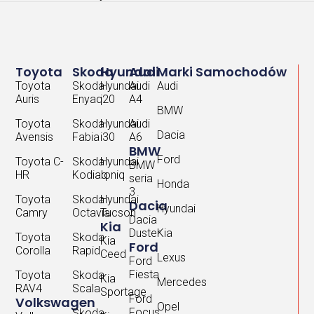
Toyota
Skoda
Hyundai
Audi
Marki Samochodów
Toyota
Skoda
Hyundai
Audi
Audi
Auris
Enyaq
i20
A4
BMW
Toyota
Skoda
Hyundai
Audi
Dacia
Avensis
Fabia
i30
A6
BMW
Ford
Toyota C-
Skoda
Hyundai
BMW
HR
Kodiaq
Ioniq
seria
Honda
3
Toyota
Skoda
Hyundai
Dacia
Hyundai
Camry
Octavia
Tucson
Dacia
Kia
Duster
Kia
Toyota
Skoda
Kia
Ford
Corolla
Rapid
Ceed
Lexus
Ford
Fiesta
Toyota
Skoda
Kia
Mercedes
RAV4
Scala
Sportage
Ford
Volkswagen
Opel
Focus
Skoda