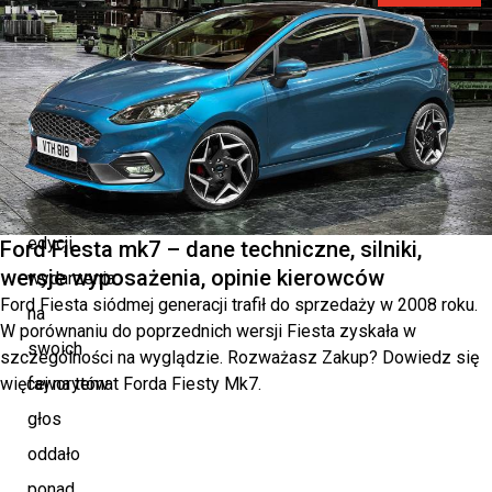
motor
und
sport”.
Podczas
tegorocznej,
47.
edycji
Ford Fiesta mk7 – dane techniczne, silniki,
wersje wyposażenia, opinie kierowców
wydarzenia
Ford Fiesta siódmej generacji trafił do sprzedaży w 2008 roku.
na
W porównaniu do poprzednich wersji Fiesta zyskała w
swoich
szczególności na wyglądzie. Rozważasz Zakup? Dowiedz się
więcej na temat Forda Fiesty Mk7.
faworytów
głos
oddało
ponad