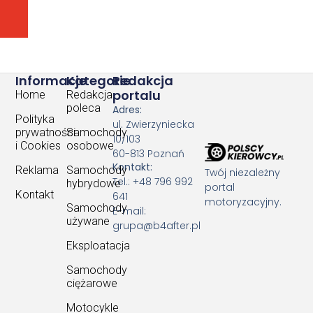
Škoda Enyaq Coupé iV najlepszym SUV-em klasy śred
Rajdowiec kontra zwykły kierowca. Czy technologia
Informacje
Kategorie
Redakcja
portalu
Home
Redakcja
poleca
Adres:
Polityka
ul. Zwierzyniecka
prywatności
Samochody
10/103
i Cookies
osobowe
60-813 Poznań
Kontakt:
Reklama
Samochody
Twój niezależny
Tel.: +48 796 992
hybrydowe
portal
Kontakt
641
motoryzacyjny.
Samochody
E-mail:
używane
grupa@b4after.pl
Eksploatacja
Samochody
ciężarowe
Motocykle