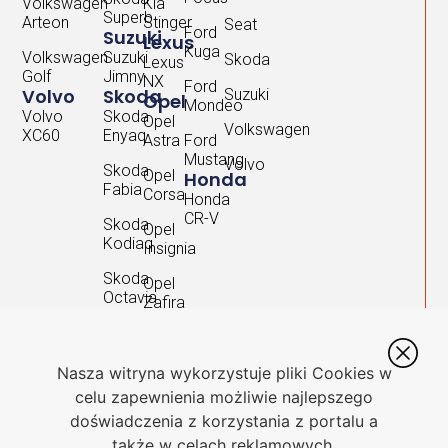
Volkswagen
Kia
Superb
Arteon
Stinger
Seat
Ford
Suzuki
Lexus
Kuga
Volkswagen
Suzuki
Skoda
Lexus
Golf
Jimny
NX
Ford
Volvo
Skoda
Suzuki
Opel
Mondeo
Volvo
Skoda
Opel
Volkswagen
XC60
Enyaq
Astra
Ford
Mustang
Volvo
Skoda
Opel
Honda
Fabia
Corsa
Honda
CR-V
Skoda
Opel
Kodiaq
Insignia
Skoda
Opel
Octavia
Zafira
Skoda
Rapid
Nasza witryna wykorzystuje pliki Cookies w
Skoda
celu zapewnienia możliwie najlepszego
Scala
doświadczenia z korzystania z portalu a
Skoda
także w celach reklamowych.