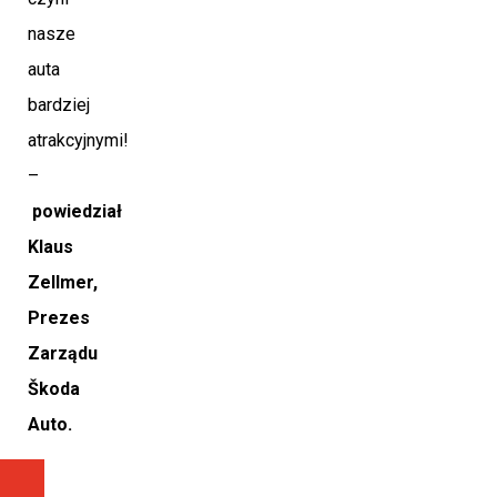
nasze
auta
bardziej
atrakcyjnymi!
–
powiedział
Klaus
Zellmer,
Prezes
Zarządu
Škoda
Auto.
POPRZEDNI ARTYKUŁ
NASTĘPNY ARTYKUŁ