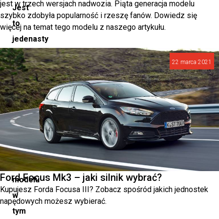
jest w trzech wersjach nadwozia. Piąta generacja modelu
Jest
szybko zdobyła popularność i rzeszę fanów. Dowiedz się
to
więcej na temat tego modelu z naszego artykułu.
jedenasty
ogółem,
22 marca 2021
a
dziesiąty
z
rzędu,
tytuł
dla
bestsellerowego
Ford Focus Mk3 – jaki silnik wybrać?
modelu
Kupujesz Forda Focusa III? Zobacz spośród jakich jednostek
w
napędowych możesz wybierać.
tym