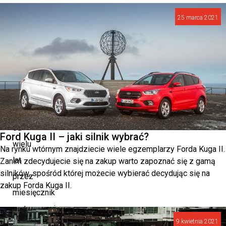
konkursie.
25 marca 2021
Best
Cars
to
prestiżowy
plebiscyt
organizowany
od
Ford Kuga II – jaki silnik wybrać?
wielu
Na rynku wtórnym znajdziecie wiele egzemplarzy Forda Kuga II.
lat
Zanim zdecydujecie się na zakup warto zapoznać się z gamą
silników, spośród której możecie wybierać decydując się na
przez
zakup Forda Kuga II.
miesięcznik
motoryzacyjny
9 kwietnia 2021
„auto