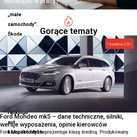
obowiązki w pracy?
importowej
„małe
samochody”.
Gorące tematy
Škoda
Octavia
7 kwietnia 2021
zdobyła
natomiast
tytuł
„Najlepszego
Samochodu”
w
rankingu
Ford Mondeo mk5 – dane techniczne, silniki,
aut
wersje wyposażenia, opinie kierowców
Ford Mondeo Mk5 reprezentuje klasę średnią. Produkowany
kompaktowych.