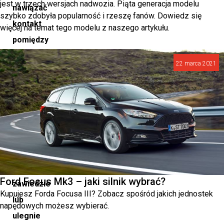
jest w trzech wersjach nadwozia. Piąta generacja modelu
nawiązać
szybko zdobyła popularność i rzeszę fanów. Dowiedz się
kontakt
więcej na temat tego modelu z naszego artykułu.
pomiędzy
wszystkimi
22 marca 2021
trzema
z
nich.
Jeśli
jedna
z
nich
Ford Focus Mk3 – jaki silnik wybrać?
zawiedzie
Kupujesz Forda Focusa III? Zobacz spośród jakich jednostek
lub
napędowych możesz wybierać.
ulegnie