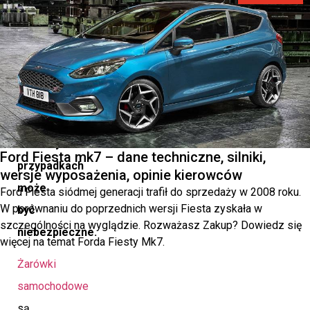
się
ze
zwiększoną
intensywnością,
co
w
niektórych
Ford Fiesta mk7 – dane techniczne, silniki,
przypadkach
wersje wyposażenia, opinie kierowców
może
Ford Fiesta siódmej generacji trafił do sprzedaży w 2008 roku.
W porównaniu do poprzednich wersji Fiesta zyskała w
być
szczególności na wyglądzie. Rozważasz Zakup? Dowiedz się
niebezpieczne.
więcej na temat Forda Fiesty Mk7.
Żarówki
samochodowe
są