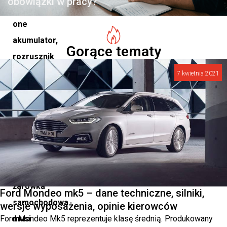
obowiązki w pracy?
mają
one
akumulator,
Gorące tematy
rozrusznik
i
7 kwietnia 2021
generator.
Aby
reflektory
samochodowe
działały
prawidłowo,
żarówka
Ford Mondeo mk5 – dane techniczne, silniki,
samochodowa
wersje wyposażenia, opinie kierowców
Ford Mondeo Mk5 reprezentuje klasę średnią. Produkowany
musi