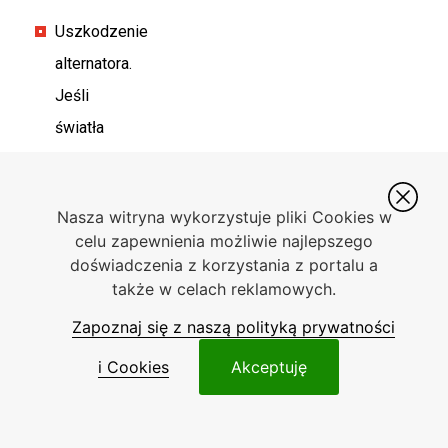
Uszkodzenie
alternatora.
Jeśli
światła
mijania
rozjaśniają
Nasza witryna wykorzystuje pliki Cookies w
się
celu zapewnienia możliwie najlepszego
i
doświadczenia z korzystania z portalu a
ściemniają
także w celach reklamowych.
wraz
Zapoznaj się z naszą polityką prywatności
z
i Cookies
Akceptuję
obciążeniem
silnika,
możliwe,