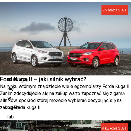
awarii,
25 marca 2021
może
to
spowodować,
że
żarówki
samochodowe
nie
Ford Kuga II – jaki silnik wybrać?
zaświecą
Na rynku wtórnym znajdziecie wiele egzemplarzy Forda Kuga II.
się
Zanim zdecydujecie się na zakup warto zapoznać się z gamą
w
silników, spośród której możecie wybierać decydując się na
zakup Forda Kuga II.
ogóle
lub
włączą
9 kwietnia 2021