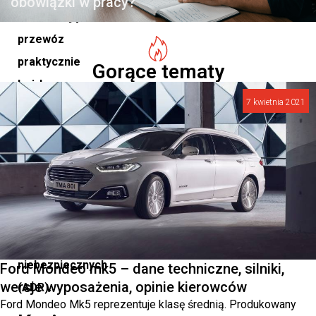
obowiązki w pracy?
umożliwiając
przewóz
praktycznie
Gorące tematy
każdego
7 kwietnia 2021
towaru,
w
tym
ładunków
ponadgabarytowych,
wrażliwych
i
niebezpiecznych
Ford Mondeo mk5 – dane techniczne, silniki,
wersje wyposażenia, opinie kierowców
(ADR).
Ford Mondeo Mk5 reprezentuje klasę średnią. Produkowany