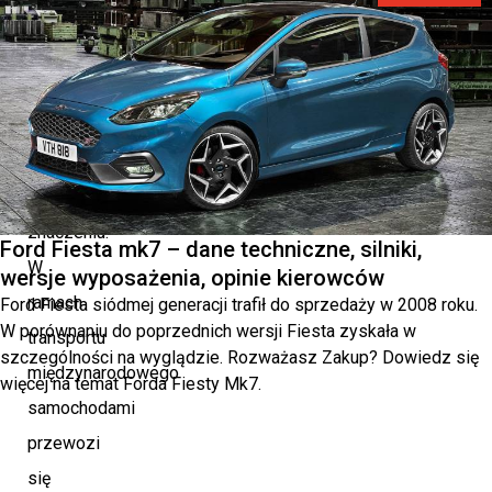
polskiej
gospodarki,
zyskując
na
coraz
większym
znaczeniu.
Ford Fiesta mk7 – dane techniczne, silniki,
W
wersje wyposażenia, opinie kierowców
ramach
Ford Fiesta siódmej generacji trafił do sprzedaży w 2008 roku.
W porównaniu do poprzednich wersji Fiesta zyskała w
transportu
szczególności na wyglądzie. Rozważasz Zakup? Dowiedz się
międzynarodowego
więcej na temat Forda Fiesty Mk7.
samochodami
przewozi
się