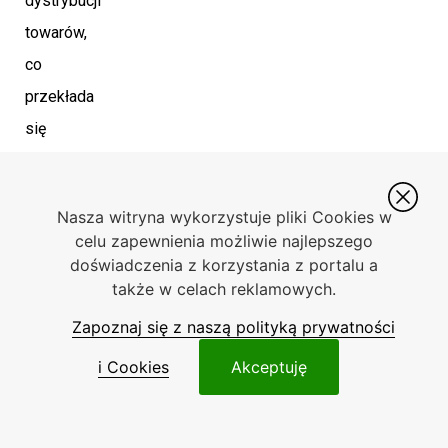
dystrybucji
towarów,
co
przekłada
się
chociażby
na
Nasza witryna wykorzystuje pliki Cookies w
procesy
celu zapewnienia możliwie najlepszego
produkcji
doświadczenia z korzystania z portalu a
także w celach reklamowych.
czy
sprzedaży.
Zapoznaj się z naszą polityką prywatności
Często
i Cookies
Akceptuję
od
sprawnej