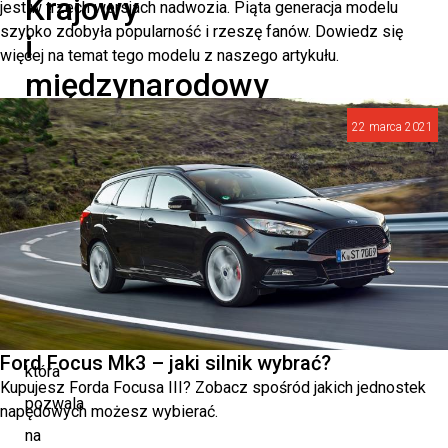
Krajowy
jest w trzech wersjach nadwozia. Piąta generacja modelu
szybko zdobyła popularność i rzeszę fanów. Dowiedz się
i
więcej na temat tego modelu z naszego artykułu.
międzynarodowy
transport
22 marca 2021
drogowy
Polska
posiada
gęstą
sieć
drogową,
Ford Focus Mk3 – jaki silnik wybrać?
która
Kupujesz Forda Focusa III? Zobacz spośród jakich jednostek
pozwala
napędowych możesz wybierać.
na