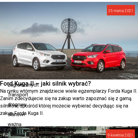
efektywną
25 marca 2021
działalność
logistyczną
i
łatwy
dostęp
do
rynków
Ford Kuga II – jaki silnik wybrać?
zagranicznych.
Na rynku wtórnym znajdziecie wiele egzemplarzy Forda Kuga II.
Transport
Zanim zdecydujecie się na zakup warto zapoznać się z gamą
drogowy
silników, spośród której możecie wybierać decydując się na
zakup Forda Kuga II.
stanowi
ważną
częścią
9 kwietnia 2021